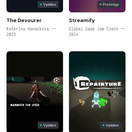
Vydáno
Prototyp
The Devourer
Streamify
Katerina Hanackova —
Global Game Jam Czech —
2023
2024
Vydáno
Vydáno