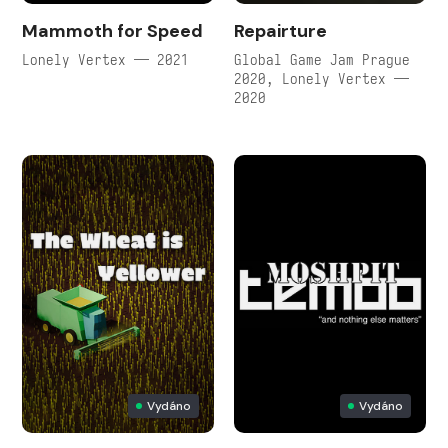
Mammoth for Speed
Repairture
Lonely Vertex — 2021
Global Game Jam Prague
2020, Lonely Vertex —
2020
Vydáno
Vydáno