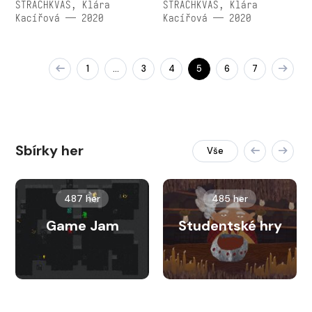
STRACHKVAS, Klára
STRACHKVAS, Klára
Kacířová — 2020
Kacířová — 2020
1
3
4
5
6
7
…
Sbírky her
Vše
487 her
485 her
Game Jam
Studentské hry