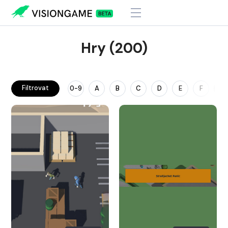
Hry (200)
Filtrovat
0-9
A
B
C
D
E
F
G