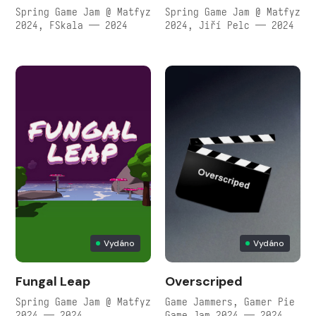
Spring Game Jam @ Matfyz
Spring Game Jam @ Matfyz
2024, FSkala — 2024
2024, Jiří Pelc — 2024
Vydáno
Vydáno
Fungal Leap
Overscriped
Spring Game Jam @ Matfyz
Game Jammers, Gamer Pie
2024 — 2024
Game Jam 2024 — 2024