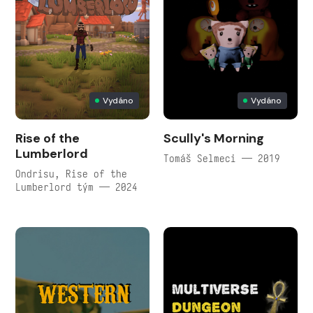
Vydáno
Vydáno
Rise of the
Scully's Morning
Lumberlord
Tomáš Selmeci — 2019
Ondrisu, Rise of the
Lumberlord tým — 2024