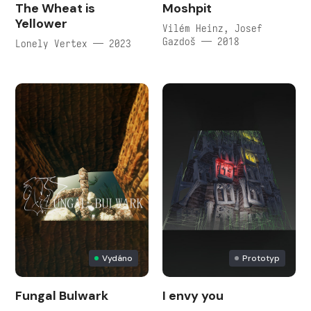
The Wheat is
Moshpit
Yellower
Vilém Heinz, Josef
Gazdoš — 2018
Lonely Vertex — 2023
Vydáno
Prototyp
Fungal Bulwark
I envy you