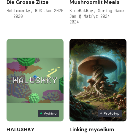
Die Grosse Zitze
Mushroomlit Meals
Heblementy, GDS Jam 2020
BlueBatRay, Spring Game
— 2020
Jam @ Matfyz 2024 —
2024
Vydáno
Prototyp
HALUSHKY
Linking mycelium