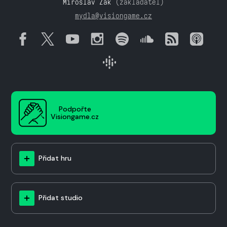
Miroslav Žák
(zakladatel)
mydla@visiongame.cz
Podpořte
Visiongame.cz
Přidat hru
Přidat studio