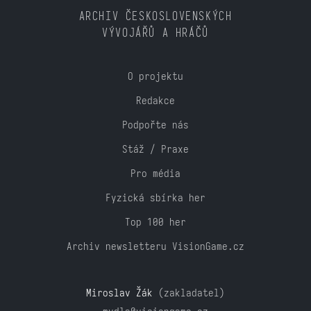
ARCHIV ČESKOSLOVENSKÝCH
VÝVOJÁŘŮ A HRÁČŮ
O projektu
Redakce
Podpořte nás
Stáž / Praxe
Pro média
Fyzická sbírka her
Top 100 her
Archiv newsletteru VisionGame.cz
Miroslav Žák
(zakladatel)