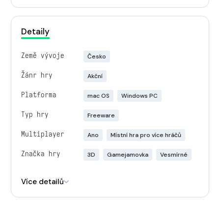
Detaily
Země vývoje
Česko
Žánr hry
Akční
Platforma
mac OS
Windows PC
Typ hry
Freeware
Multiplayer
Ano
Místní hra pro více hráčů
Značka hry
3D
Gamejamovka
Vesmírné
Engine
Unity
Více detailů