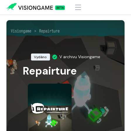
Visiongame
>
Repairture
V archivu Visiongame
Vydáno
Repairture