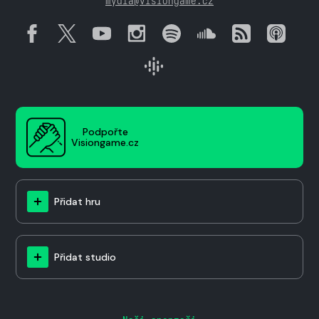
mydla@visiongame.cz
Podpořte
Visiongame.cz
Přidat hru
Přidat studio