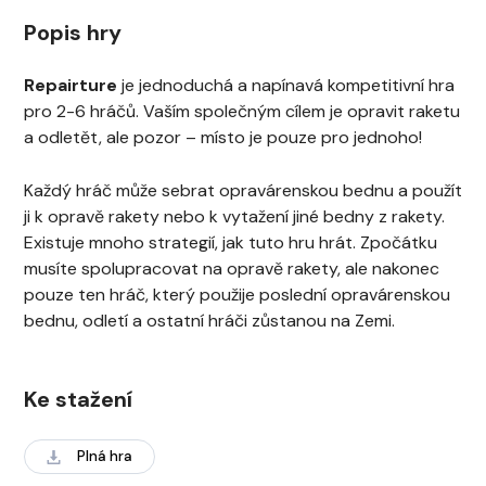
Popis hry
Repairture
je jednoduchá a napínavá kompetitivní hra
pro 2-6 hráčů. Vaším společným cílem je opravit raketu
a odletět, ale pozor – místo je pouze pro jednoho!
Každý hráč může sebrat opravárenskou bednu a použít
ji k opravě rakety nebo k vytažení jiné bedny z rakety.
Existuje mnoho strategií, jak tuto hru hrát. Zpočátku
musíte spolupracovat na opravě rakety, ale nakonec
pouze ten hráč, který použije poslední opravárenskou
bednu, odletí a ostatní hráči zůstanou na Zemi.
Ke stažení
Plná hra