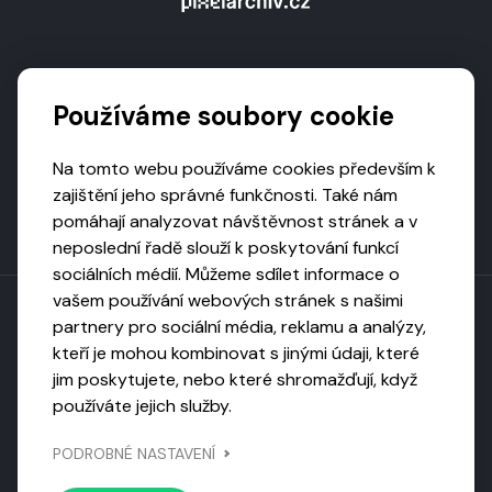
Podporují nás
Používáme soubory cookie
Na tomto webu používáme cookies především k
zajištění jeho správné funkčnosti. Také nám
pomáhají analyzovat návštěvnost stránek a v
neposlední řadě slouží k poskytování funkcí
sociálních médií. Můžeme sdílet informace o
vašem používání webových stránek s našimi
partnery pro sociální média, reklamu a analýzy,
kteří je mohou kombinovat s jinými údaji, které
Toto dílo podléhá licenci CC BY-NC-ND
jim poskytujete, nebo které shromažďují, když
Uveďte původ, neužívejte komerčně, nezpracovávejte.
používáte jejich služby.
Webarchivováno
PODROBNÉ NASTAVENÍ
Národní knihovnou ČR
Design by
Vanda