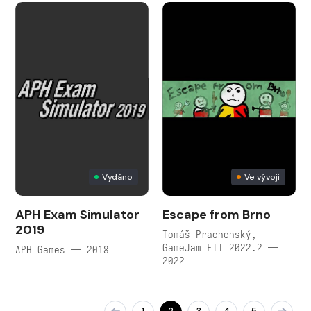
Vydáno
Ve vývoji
APH Exam Simulator
Escape from Brno
2019
Tomáš Prachenský,
GameJam FIT 2022.2 —
APH Games — 2018
2022