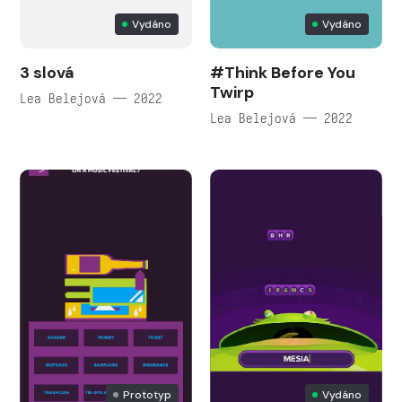
Vydáno
Vydáno
3 slová
#Think Before You
Twirp
Lea Belejová — 2022
Lea Belejová — 2022
Prototyp
Vydáno