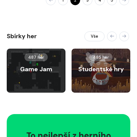
1
2
3
4
5
Sbírky her
Vše
487 her
485 her
Game Jam
Studentské hry
To nejlepší z herního