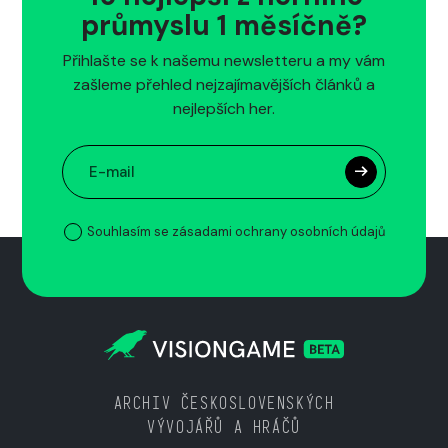
průmyslu 1 měsíčně?
Přihlašte se k našemu newsletteru a my vám
zašleme přehled nejzajímavějších článků a
nejlepších her.
Souhlasím se zásadami ochrany osobních údajů
ARCHIV ČESKOSLOVENSKÝCH
VÝVOJÁŘŮ A HRÁČŮ