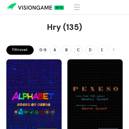
Hry (135)
Filtrovat
0-9
A
B
C
D
E
F
G