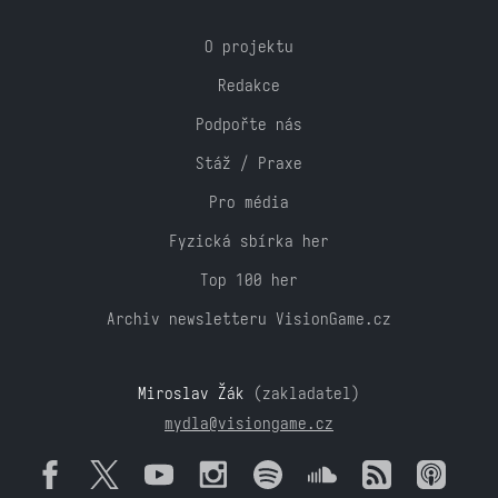
O projektu
Redakce
Podpořte nás
Stáž / Praxe
Pro média
Fyzická sbírka her
Top 100 her
Archiv newsletteru VisionGame.cz
Miroslav Žák
(zakladatel)
mydla@visiongame.cz