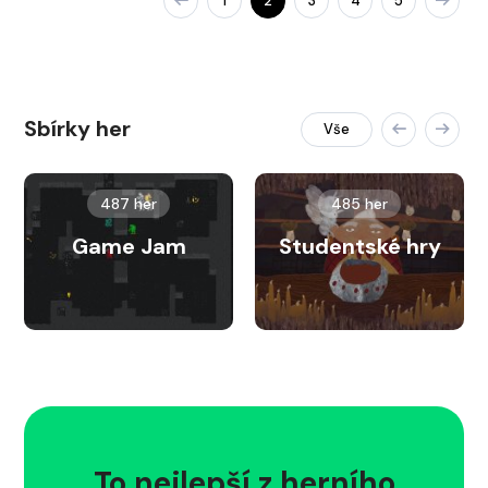
1
2
3
4
5
Sbírky her
Vše
487 her
485 her
Game Jam
Studentské hry
To nejlepší z herního