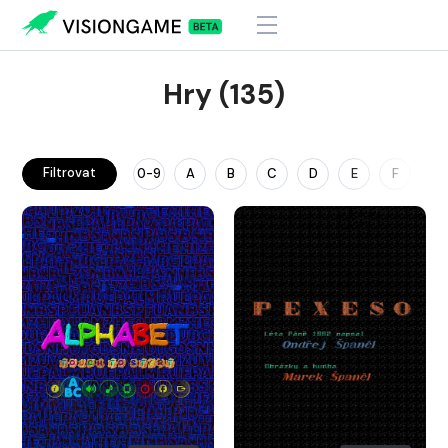
Hry (135)
Filtrovat
0-9
A
B
C
D
E
F
G