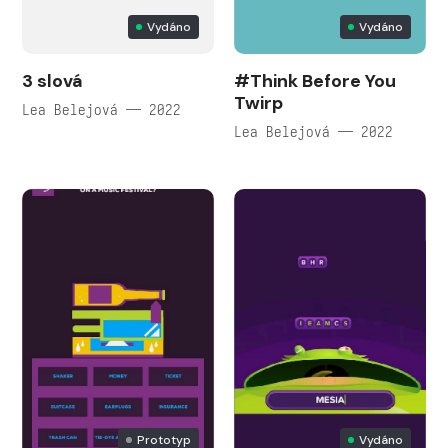
Vydáno
Vydáno
3 slová
#Think Before You
Twirp
Lea Belejová — 2022
Lea Belejová — 2022
Prototyp
Vydáno