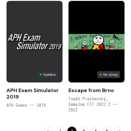
Vydáno
Ve vývoji
APH Exam Simulator
Escape from Brno
2019
Tomáš Prachenský,
GameJam FIT 2022.2 —
APH Games — 2018
2022