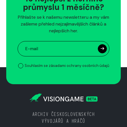
průmyslu 1 měsíčně?
Přihlašte se k našemu newsletteru a my vám
zašleme přehled nejzajímavějších článků a
nejlepších her.
Souhlasím se zásadami ochrany osobních údajů
ARCHIV ČESKOSLOVENSKÝCH
VÝVOJÁŘŮ A HRÁČŮ