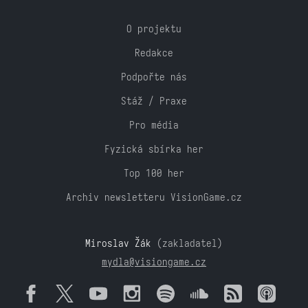
O projektu
Redakce
Podpořte nás
Stáž / Praxe
Pro média
Fyzická sbírka her
Top 100 her
Archiv newsletteru VisionGame.cz
Miroslav Žák
(zakladatel)
mydla@visiongame.cz