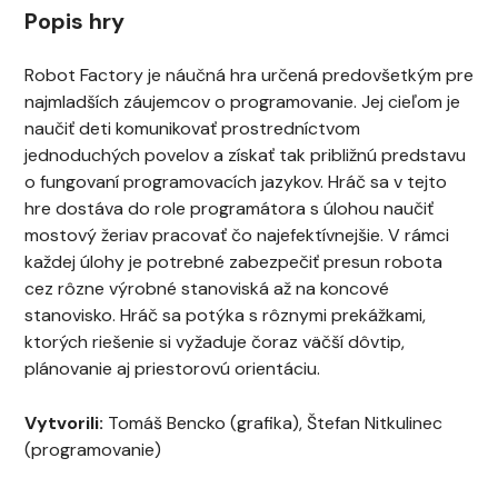
Popis hry
Robot Factory je náučná hra určená predovšetkým pre
najmladších záujemcov o programovanie. Jej cieľom je
naučiť deti komunikovať prostredníctvom
jednoduchých povelov a získať tak približnú predstavu
o fungovaní programovacích jazykov. Hráč sa v tejto
hre dostáva do role programátora s úlohou naučiť
mostový žeriav pracovať čo najefektívnejšie. V rámci
každej úlohy je potrebné zabezpečiť presun robota
cez rôzne výrobné stanoviská až na koncové
stanovisko. Hráč sa potýka s rôznymi prekážkami,
ktorých riešenie si vyžaduje čoraz väčší dôvtip,
plánovanie aj priestorovú orientáciu.
Vytvorili:
Tomáš Bencko (grafika), Štefan Nitkulinec
(programovanie)