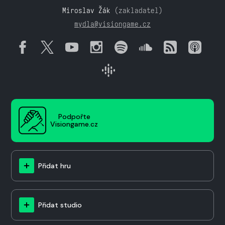
Miroslav Žák
(zakladatel)
mydla@visiongame.cz
Podpořte
Visiongame.cz
Přidat hru
Přidat studio