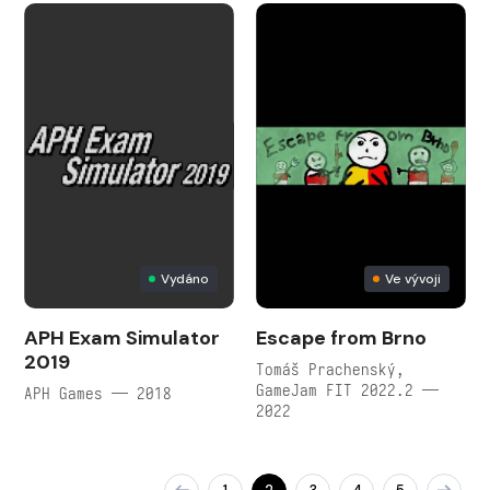
Vydáno
Ve vývoji
APH Exam Simulator
Escape from Brno
2019
Tomáš Prachenský,
GameJam FIT 2022.2 —
APH Games — 2018
2022