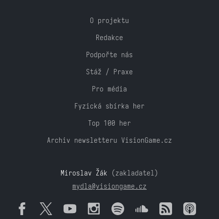
O projektu
Redakce
Podpořte nás
Stáž / Praxe
Pro média
Fyzická sbírka her
Top 100 her
Archiv newsletteru VisionGame.cz
Miroslav Žák
(zakladatel)
mydla@visiongame.cz