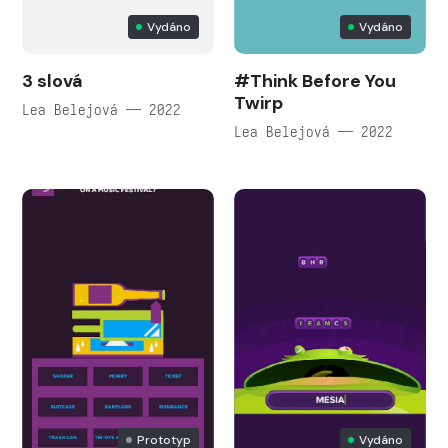
Vydáno
Vydáno
3 slová
#Think Before You
Twirp
Lea Belejová — 2022
Lea Belejová — 2022
Prototyp
Vydáno