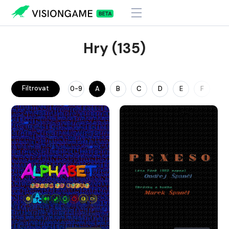
Hry (135)
Filtrovat
0-9
A
B
C
D
E
F
G