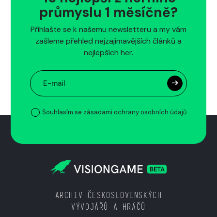
průmyslu 1 měsíčně?
Přihlašte se k našemu newsletteru a my vám
zašleme přehled nejzajímavějších článků a
nejlepších her.
Souhlasím se zásadami ochrany osobních údajů
ARCHIV ČESKOSLOVENSKÝCH
VÝVOJÁŘŮ A HRÁČŮ