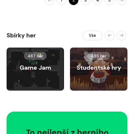
1
2
3
4
5
Sbírky her
Vše
487 her
485 her
Game Jam
Studentské hry
To nejlepší z herního