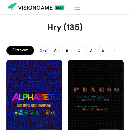
Hry (135)
Filtrovat
0-9
A
B
C
D
E
F
G