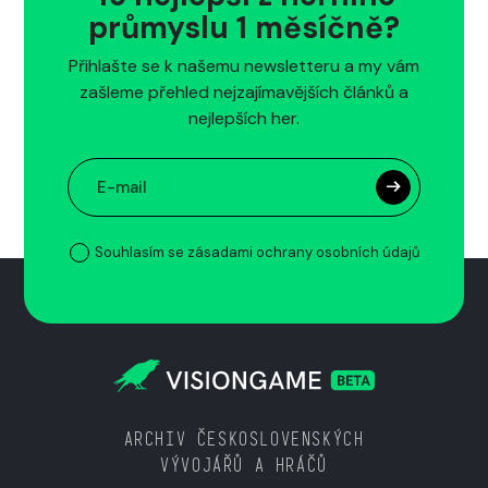
průmyslu 1 měsíčně?
Přihlašte se k našemu newsletteru a my vám
zašleme přehled nejzajímavějších článků a
nejlepších her.
Souhlasím se zásadami ochrany osobních údajů
ARCHIV ČESKOSLOVENSKÝCH
VÝVOJÁŘŮ A HRÁČŮ