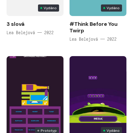
Vydáno
Vydáno
3 slová
#Think Before You
Twirp
Lea Belejová — 2022
Lea Belejová — 2022
Prototyp
Vydáno