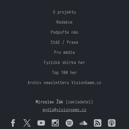
O projektu
Redakce
Podpořte nás
Stáž / Praxe
Pro média
Fyzická sbírka her
Top 100 her
Archiv newsletteru VisionGame.cz
Miroslav Žák
(zakladatel)
mydla@visiongame.cz