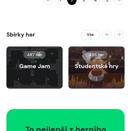
1
2
3
4
5
Sbírky her
Vše
487 her
485 her
Game Jam
Studentské hry
To nejlepší z herního