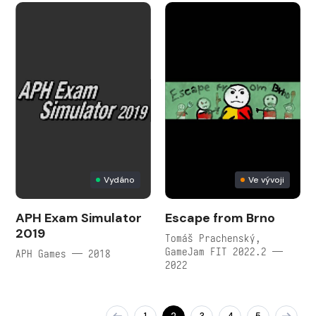
Vydáno
Ve vývoji
APH Exam Simulator
Escape from Brno
2019
Tomáš Prachenský,
GameJam FIT 2022.2 —
APH Games — 2018
2022