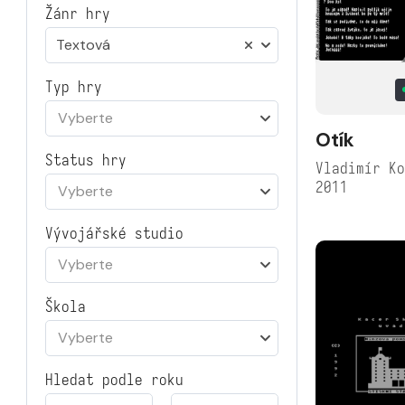
Žánr hry
Textová
Typ hry
Vyberte
Otík
Status hry
Vladimír K
2011
Vyberte
Vývojářské studio
Vyberte
Škola
Vyberte
Hledat podle roku