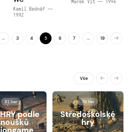
Marek Vít — 1994
Kamil Bednář —
1992
…
…
3
4
5
6
7
19
Vše
82 her
76 her
HRY podle
Středoškolské
anoušků
hry
siongame