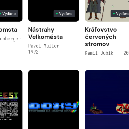
Vydáno
Vydáno
Vydán
Pomsta
Nástrahy
Kráľovstvo
Velkoměsta
červených
enberger
stromov
Pavel Müller —
1992
Kamil Dubík — 20