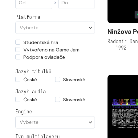
Platforma
Vyberte
Ninžova 
Radomír Dan
Studentská hra
— 1992
Vytvořeno na Game Jam
Podpora ovladače
Jazyk titulků
České
Slovenské
Jazyk audia
České
Slovenské
Engine
Vyberte
Typ multiplayeru