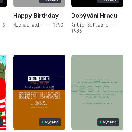
Happy Birthday
Dobývání Hradu
i &
Michal Wolf — 1993
Antic Software —
1986
o
Vydáno
Vydáno