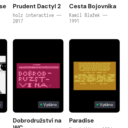
se
Prudent Dactyl 2
Cesta Bojovníka
holz interactive —
Kamil Blažek —
2017
1991
o
Vydáno
Vydáno
Dobrodružství na
Paradise
WC