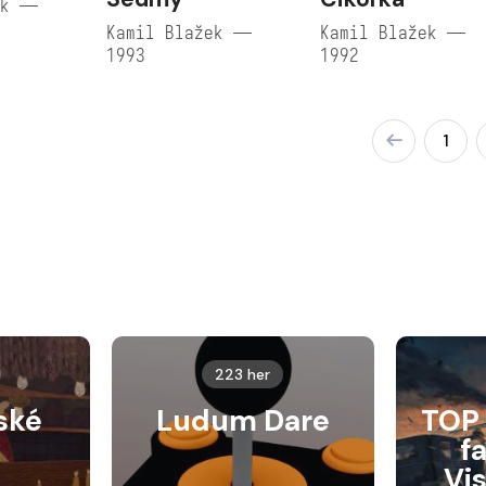
ek —
Kamil Blažek —
Kamil Blažek —
1993
1992
1
223 her
ské
Ludum Dare
TOP 
f
Vi