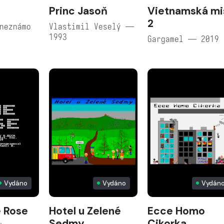
Princ Jasoň
Vietnamská mi
2
neznámo
Vlastimil Veselý —
1993
Gargamel — 2019
Vydáno
Vydáno
Vydán
 Rose
Hotel u Zelené
Ecce Homo
Sedmy
Cikorka