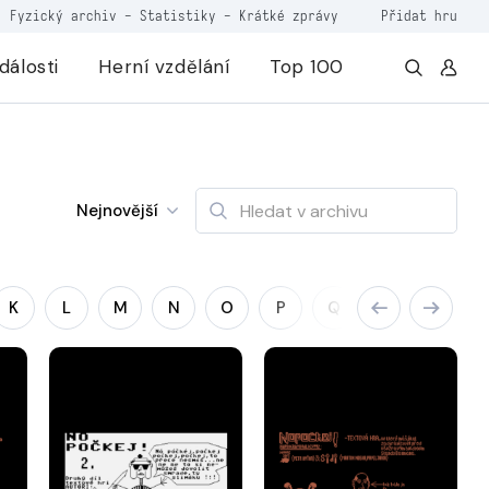
Fyzický archiv
-
Statistiky
-
Krátké zprávy
Přidat hru
dálosti
Herní vzdělání
Top 100
Nejnovější
K
L
M
N
O
P
Q
R
S