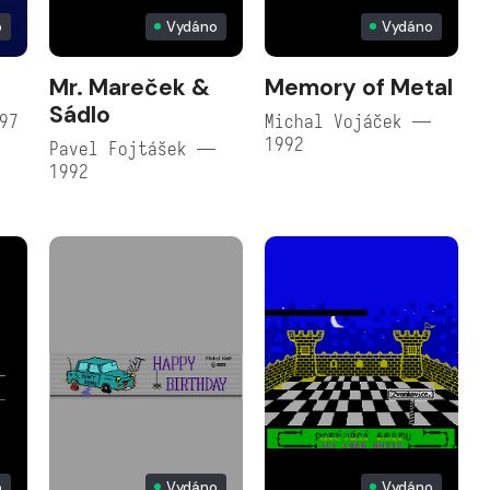
o
Vydáno
Vydáno
Mr. Mareček &
Memory of Metal
Sádlo
97
Michal Vojáček —
1992
Pavel Fojtášek —
1992
o
Vydáno
Vydáno