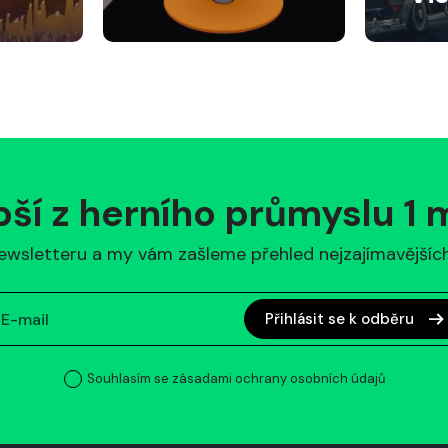
pší z herního průmyslu 1
ewsletteru a my vám zašleme přehled nejzajímavějších 
Přihlásit se k odběru
Souhlasím se zásadami ochrany osobních údajů