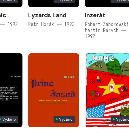
ic
Lyzards Land
Inzerát
 — 1992
Petr Horák — 1992
Robert Zaborowsk
Martin Rérych —
1992
Vydáno
Vydáno
Vydán