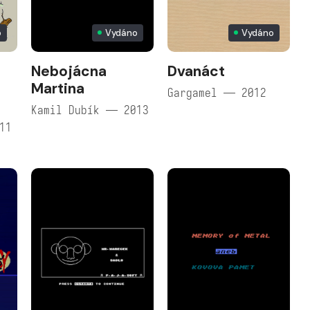
o
Vydáno
Vydáno
Nebojácna
Dvanáct
Martina
Gargamel — 2012
Kamil Dubík — 2013
11