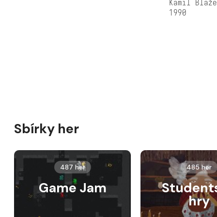
Kamil Blaž
1990
Sbírky her
487 her
485 her
Game Jam
Student
hry