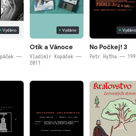
Vydáno
Vydáno
Vydán
Otík a Vánoce
No Počkej! 3
opáček —
Vladimír Kopáček —
Petr Hyťha — 199
2011