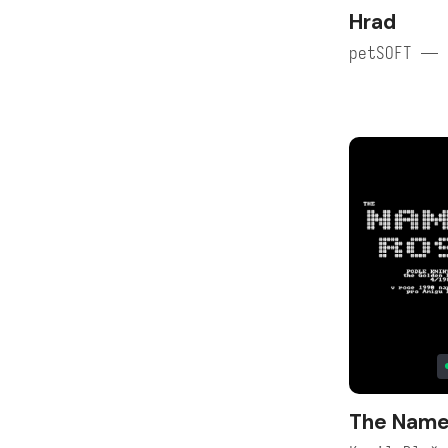
Hrad
petSOFT — 
The Name