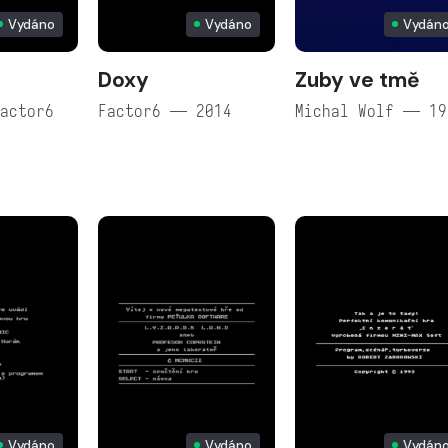
Vydáno
Vydáno
Vydán
Doxy
Zuby ve tmě
actor6
Factor6 — 2014
Michal Wolf — 19
Vydáno
Vydáno
Vydán