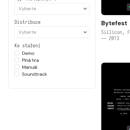
Vyberte
Bytefest
Distribuce
Vyberte
Sillicon, F
— 2013
Ke stažení
Demo
Plná hra
Manuál
Soundtrack