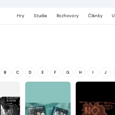
Hry
Studia
Rozhovory
Články
U
B
C
D
E
F
G
H
I
J