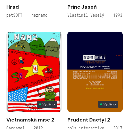
Hrad
Princ Jasoň
petSOFT — neznámo
Vlastimil Veselý — 1993
Vydáno
Vydáno
Vietnamská mise 2
Prudent Dactyl 2
Gargamel — 2019
holz interactive — 2017