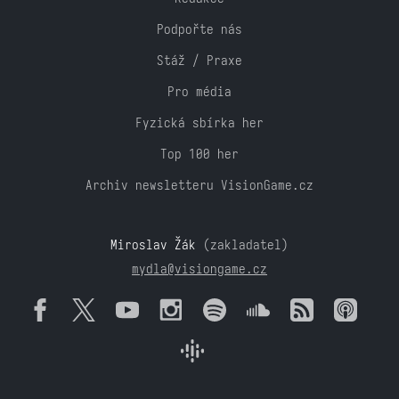
Podpořte nás
Stáž / Praxe
Pro média
Fyzická sbírka her
Top 100 her
Archiv newsletteru VisionGame.cz
Miroslav Žák
(zakladatel)
mydla@visiongame.cz