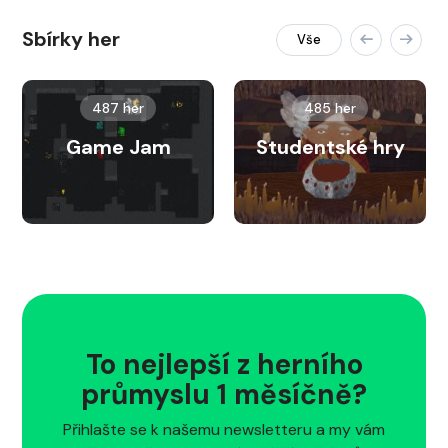
Sbírky her
Vše
487 her
485 her
Game Jam
Studentské hry
To nejlepší z herního
průmyslu 1 měsíčně?
Přihlašte se k našemu newsletteru a my vám