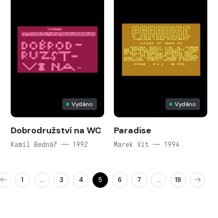
Vydáno
Vydáno
Dobrodružství na WC
Paradise
Kamil Bednář — 1992
Marek Vít — 1994
1
3
4
5
6
7
19
…
…