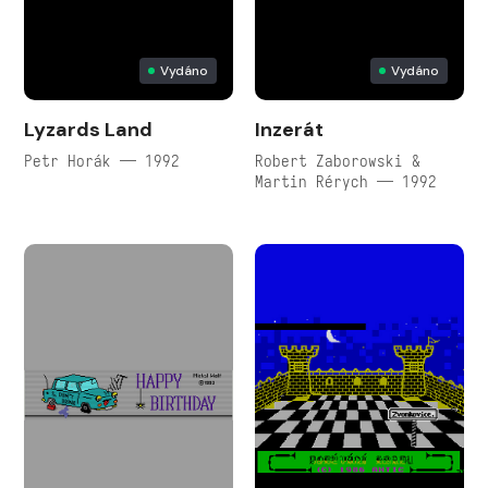
Vydáno
Vydáno
Lyzards Land
Inzerát
Petr Horák — 1992
Robert Zaborowski &
Martin Rérych — 1992