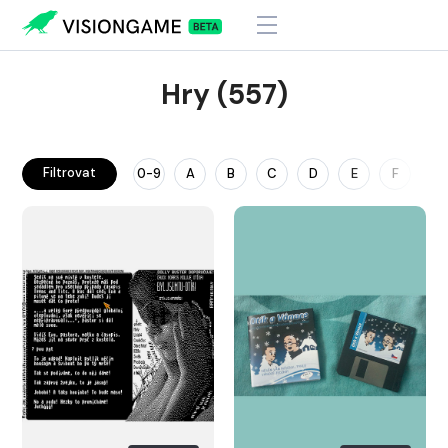
Hry (557)
Filtrovat
0-9
A
B
C
D
E
F
G