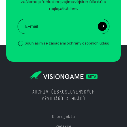
zašleme přehled nejzajímavějších článků a
nejlepších her.
Souhlasím se zásadami ochrany osobních údajů
ARCHIV ČESKOSLOVENSKÝCH
VÝVOJÁŘŮ A HRÁČŮ
O projektu
Redakce