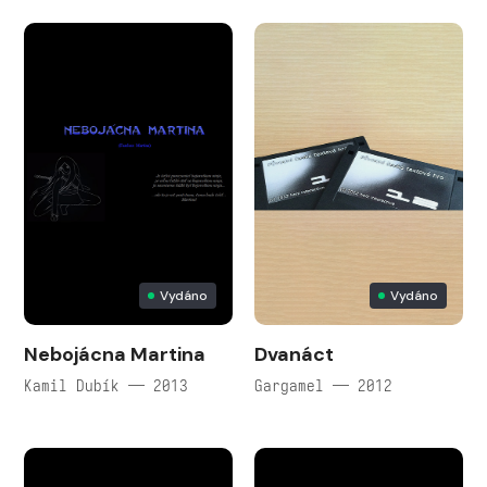
Vydáno
Vydáno
Nebojácna Martina
Dvanáct
Kamil Dubík — 2013
Gargamel — 2012