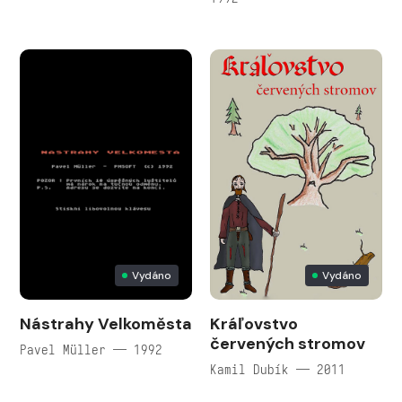
Vydáno
Vydáno
Nástrahy Velkoměsta
Kráľovstvo
červených stromov
Pavel Müller — 1992
Kamil Dubík — 2011