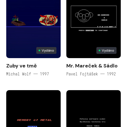
Vydáno
Vydáno
Zuby ve tmě
Mr. Mareček & Sádlo
Michal Wolf — 1997
Pavel Fojtášek — 1992