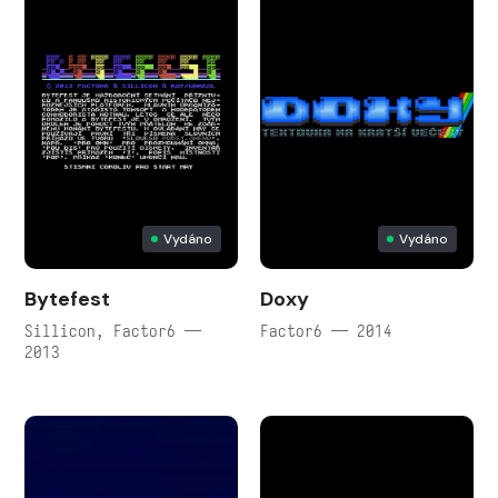
Vydáno
Vydáno
Bytefest
Doxy
Sillicon, Factor6 —
Factor6 — 2014
2013