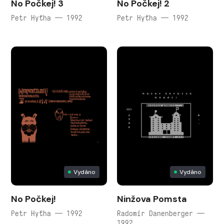
No Počkej! 3
No Počkej! 2
Petr Hyťha — 1992
Petr Hyťha — 1992
Vydáno
Vydáno
No Počkej!
Ninžova Pomsta
Petr Hyťha — 1992
Radomír Danenberger —
1992