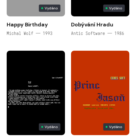
Vydáno
Vydáno
Happy Birthday
Dobývání Hradu
Michal Wolf — 1993
Antic Software — 1986
Vydáno
Vydáno