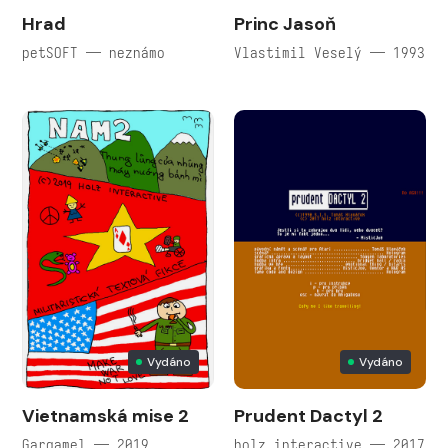
Hrad
Princ Jasoň
petSOFT — neznámo
Vlastimil Veselý — 1993
Vydáno
Vydáno
Vietnamská mise 2
Prudent Dactyl 2
Gargamel — 2019
holz interactive — 2017