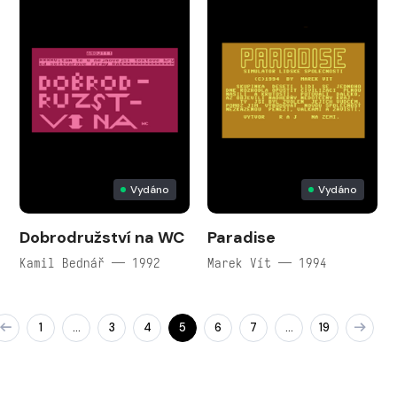
Vydáno
Vydáno
Dobrodružství na WC
Paradise
Kamil Bednář — 1992
Marek Vít — 1994
1
3
4
5
6
7
19
…
…