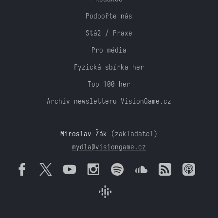
Podpořte nás
Stáž / Praxe
Pro média
Fyzická sbírka her
Top 100 her
Archiv newsletteru VisionGame.cz
Miroslav Žák
(zakladatel)
mydla@visiongame.cz