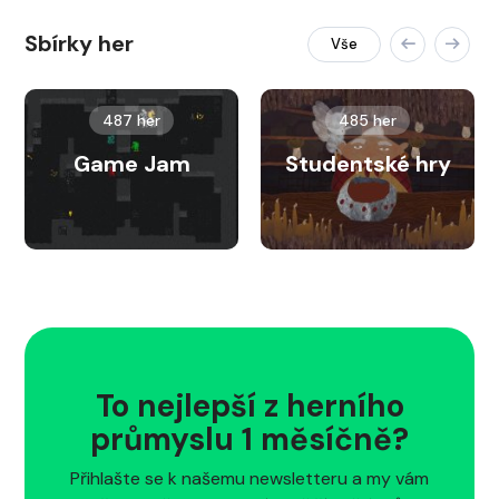
Sbírky her
Vše
487 her
485 her
Game Jam
Studentské hry
To nejlepší z herního
průmyslu 1 měsíčně?
Přihlašte se k našemu newsletteru a my vám