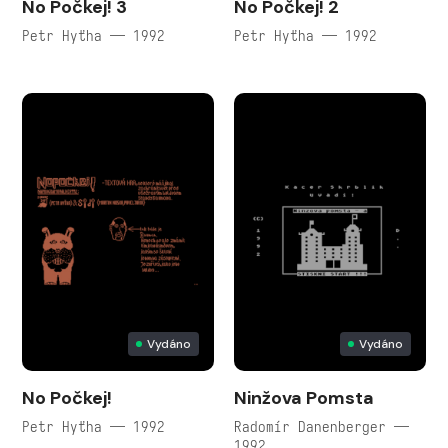
No Počkej! 3
No Počkej! 2
Petr Hyťha — 1992
Petr Hyťha — 1992
Vydáno
Vydáno
No Počkej!
Ninžova Pomsta
Petr Hyťha — 1992
Radomír Danenberger —
1992