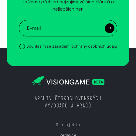
zašleme přehled nejzajímavějších článků a
nejlepších her.
Souhlasím se zásadami ochrany osobních údajů
ARCHIV ČESKOSLOVENSKÝCH
VÝVOJÁŘŮ A HRÁČŮ
O projektu
Redakce