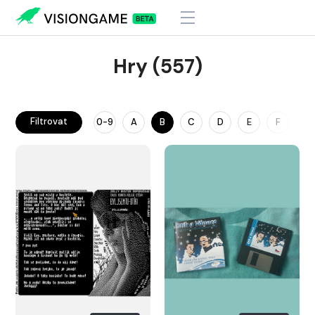
Hry (557)
Filtrovat
0-9
A
B
C
D
E
F
G