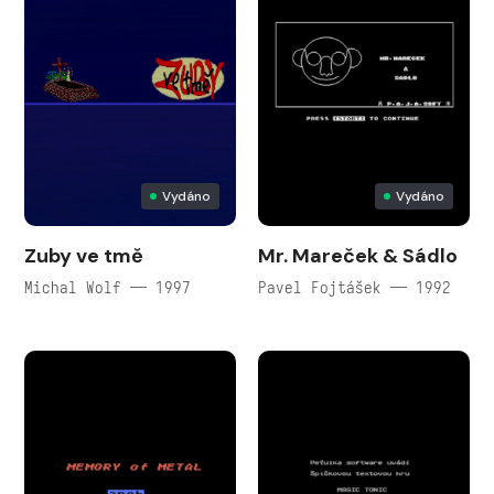
Vydáno
Vydáno
Zuby ve tmě
Mr. Mareček & Sádlo
Michal Wolf — 1997
Pavel Fojtášek — 1992