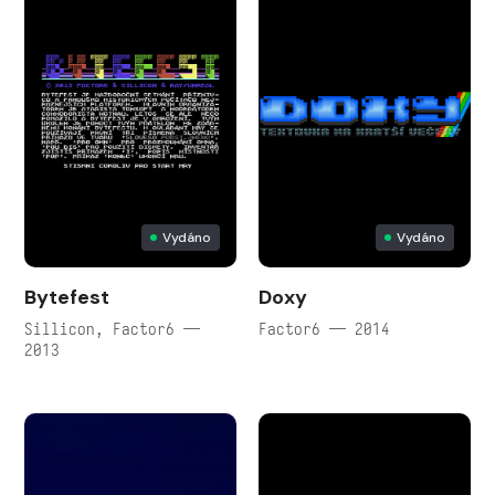
Vydáno
Vydáno
Bytefest
Doxy
Sillicon, Factor6 —
Factor6 — 2014
2013