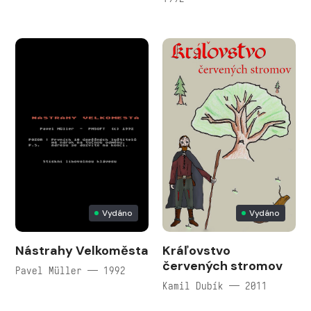
Vydáno
Vydáno
Nástrahy Velkoměsta
Kráľovstvo
červených stromov
Pavel Müller — 1992
Kamil Dubík — 2011