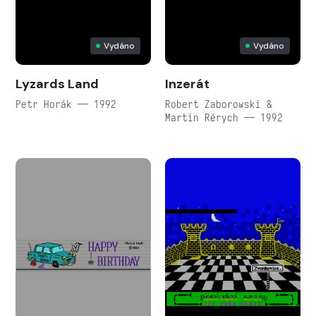
Vydáno
Vydáno
Lyzards Land
Inzerát
Petr Horák — 1992
Robert Zaborowski &
Martin Rérych — 1992