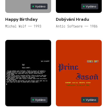
Vydáno
Vydáno
Happy Birthday
Dobývání Hradu
Michal Wolf — 1993
Antic Software — 1986
Vydáno
Vydáno