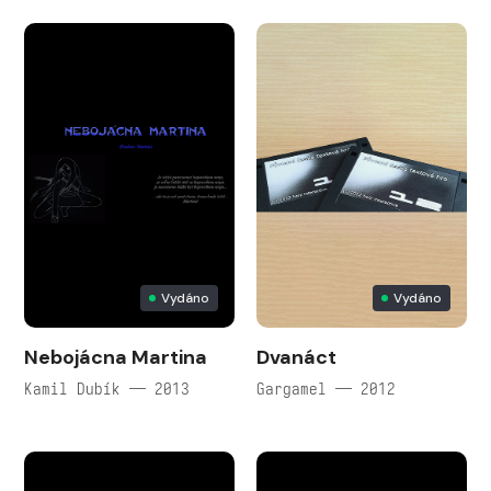
Vydáno
Vydáno
Nebojácna Martina
Dvanáct
Kamil Dubík — 2013
Gargamel — 2012