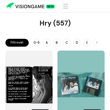
Hry (557)
Filtrovat
0-9
A
B
C
D
E
F
G