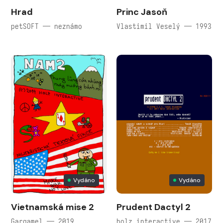
Hrad
Princ Jasoň
petSOFT — neznámo
Vlastimil Veselý — 1993
Vydáno
Vydáno
Vietnamská mise 2
Prudent Dactyl 2
Gargamel — 2019
holz interactive — 2017