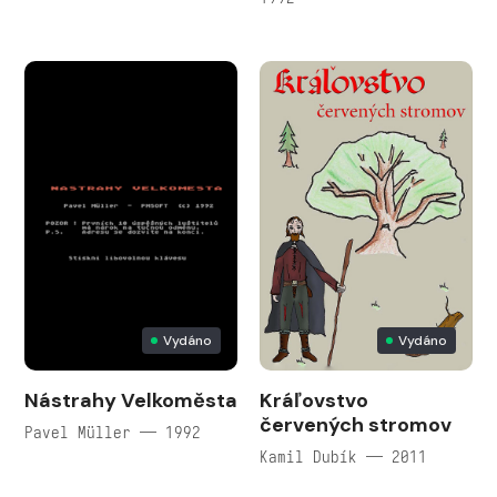
Vydáno
Vydáno
Nástrahy Velkoměsta
Kráľovstvo
červených stromov
Pavel Müller — 1992
Kamil Dubík — 2011