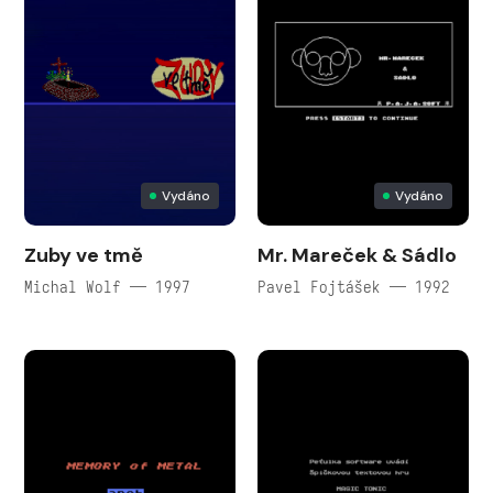
Vydáno
Vydáno
Zuby ve tmě
Mr. Mareček & Sádlo
Michal Wolf — 1997
Pavel Fojtášek — 1992