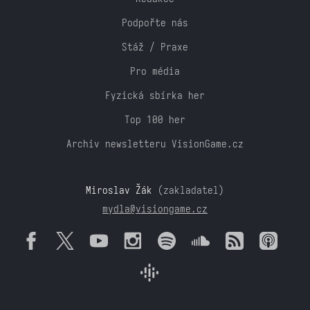
Podpořte nás
Stáž / Praxe
Pro média
Fyzická sbírka her
Top 100 her
Archiv newsletteru VisionGame.cz
Miroslav Žák
(zakladatel)
mydla@visiongame.cz