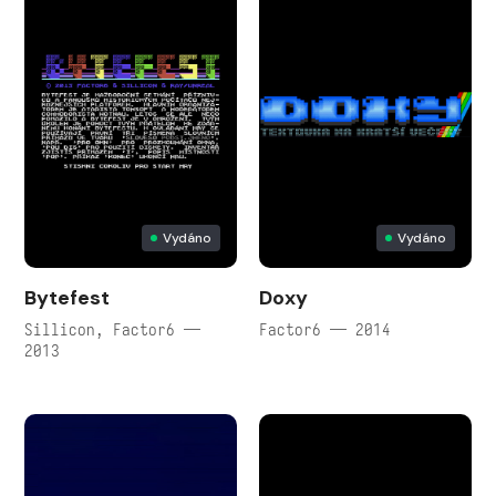
Vydáno
Vydáno
Bytefest
Doxy
Sillicon, Factor6 —
Factor6 — 2014
2013