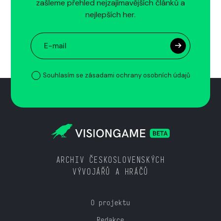
zašleme přehled nejzajímavějších článků a
nejlepších her.
Souhlasím se zásadami ochrany osobních údajů
ARCHIV ČESKOSLOVENSKÝCH
VÝVOJÁŘŮ A HRÁČŮ
O projektu
Redakce