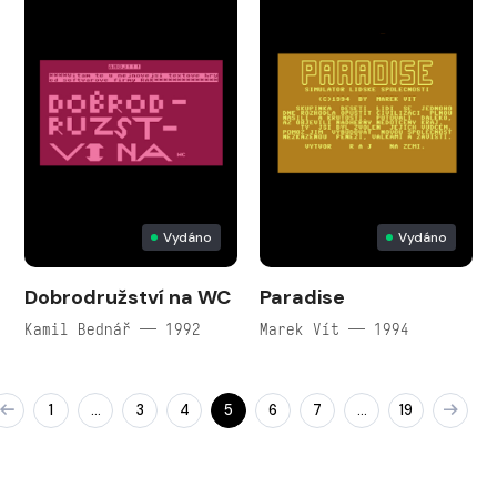
Vydáno
Vydáno
Dobrodružství na WC
Paradise
Kamil Bednář — 1992
Marek Vít — 1994
1
3
4
5
6
7
19
…
…