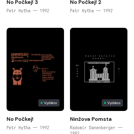
No Počkej! 3
No Počkej! 2
Petr Hyťha — 1992
Petr Hyťha — 1992
Vydáno
Vydáno
No Počkej!
Ninžova Pomsta
Petr Hyťha — 1992
Radomír Danenberger —
1992