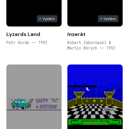
Vydáno
Vydáno
Lyzards Land
Inzerát
Petr Horák — 1992
Robert Zaborowski &
Martin Rérych — 1992