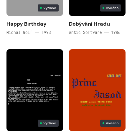
Vydáno
Vydáno
Happy Birthday
Dobývání Hradu
Michal Wolf — 1993
Antic Software — 1986
Vydáno
Vydáno