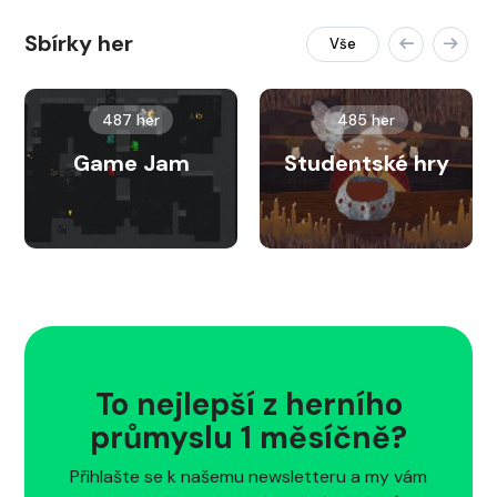
Sbírky her
Vše
487 her
485 her
Game Jam
Studentské hry
To nejlepší z herního
průmyslu 1 měsíčně?
Přihlašte se k našemu newsletteru a my vám