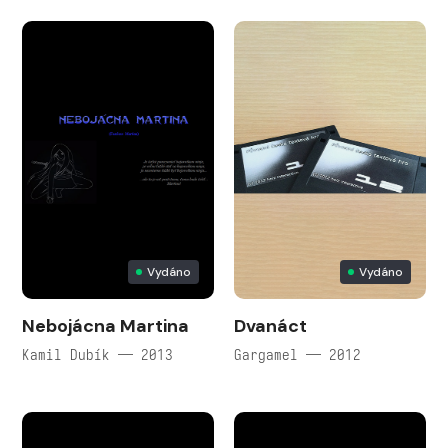
Vydáno
Vydáno
Nebojácna Martina
Dvanáct
Kamil Dubík — 2013
Gargamel — 2012