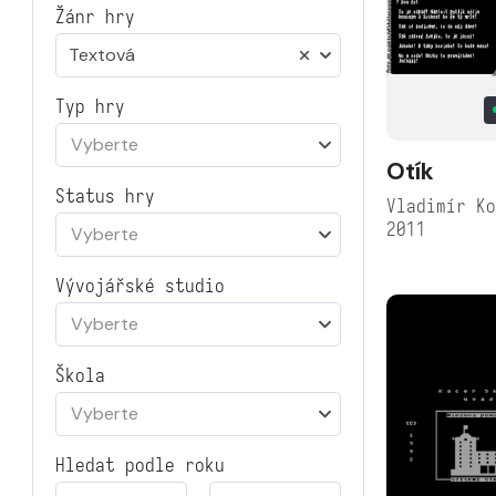
Žánr hry
Textová
Typ hry
Vyberte
Otík
Status hry
Vladimír K
2011
Vyberte
Vývojářské studio
Vyberte
Škola
Vyberte
Hledat podle roku