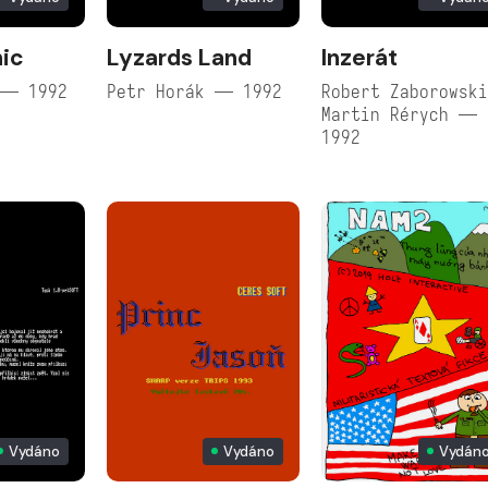
ic
Lyzards Land
Inzerát
 — 1992
Petr Horák — 1992
Robert Zaborowsk
Martin Rérych —
1992
Vydáno
Vydáno
Vydán