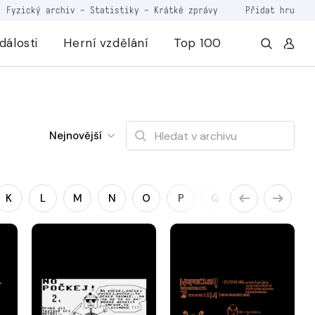
Fyzický archiv
-
Statistiky
-
Krátké zprávy
Přidat hru
dálosti
Herní vzdělání
Top 100
Nejnovější
K
L
M
N
O
P
Q
R
S