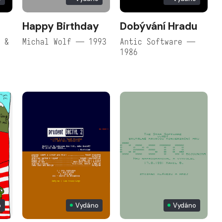
Happy Birthday
Dobývání Hradu
i &
Michal Wolf — 1993
Antic Software —
1986
o
Vydáno
Vydáno