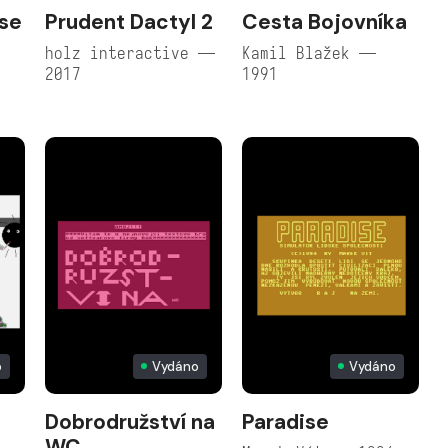
se
Prudent Dactyl 2
Cesta Bojovníka
holz interactive —
Kamil Blažek —
2017
1991
o
Vydáno
Vydáno
Dobrodružství na
Paradise
WC