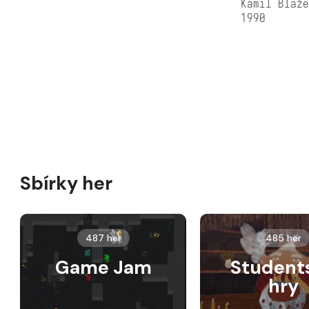
Kamil Blaž
1990
Sbírky her
487 her
485 her
Game Jam
Student
hry