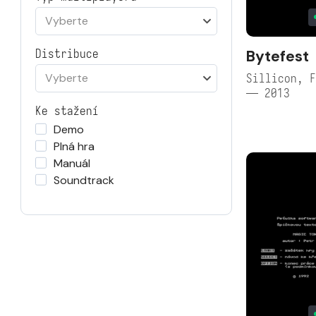
Vyberte
Bytefest
Distribuce
Vyberte
Sillicon, F
— 2013
Ke stažení
Demo
Plná hra
Manuál
Soundtrack