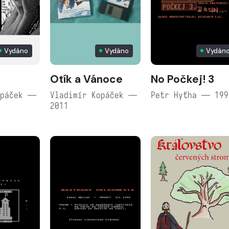
Vydáno
Vydáno
Vydán
Otík a Vánoce
No Počkej! 3
opáček —
Vladimír Kopáček —
Petr Hyťha — 199
2011