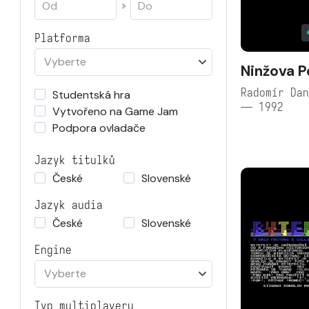
Platforma
Vyberte
Ninžova 
Radomír Dan
Studentská hra
— 1992
Vytvořeno na Game Jam
Podpora ovladače
Jazyk titulků
České
Slovenské
Jazyk audia
České
Slovenské
Engine
Vyberte
Typ multiplayeru