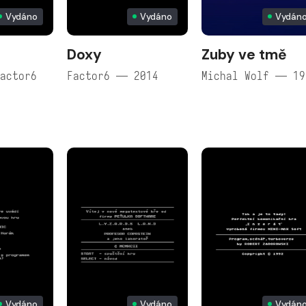
Vydáno
Vydáno
Vydán
Doxy
Zuby ve tmě
actor6
Factor6 — 2014
Michal Wolf — 19
Vydáno
Vydáno
Vydán