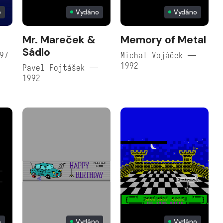
o
Vydáno
Vydáno
Mr. Mareček &
Memory of Metal
Sádlo
97
Michal Vojáček —
1992
Pavel Fojtášek —
1992
o
Vydáno
Vydáno