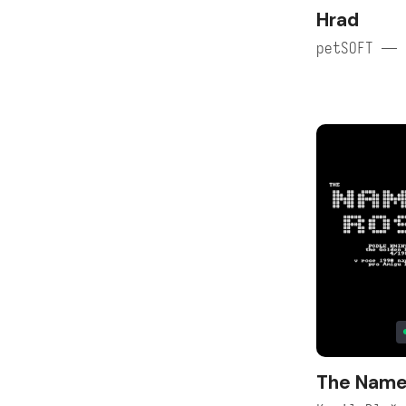
Hrad
petSOFT — 
The Name