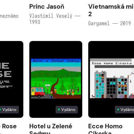
Princ Jasoň
Vietnamská mi
2
neznámo
Vlastimil Veselý —
1993
Gargamel — 2019
Vydáno
Vydáno
Vydán
 Rose
Hotel u Zelené
Ecce Homo
Sedmy
Cikorka