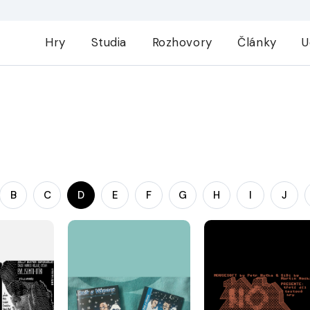
Hry
Studia
Rozhovory
Články
U
B
C
D
E
F
G
H
I
J