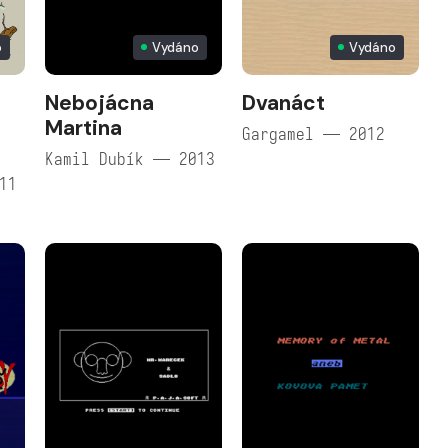
o
Vydáno
Vydáno
Nebojácna
Dvanáct
Martina
Gargamel — 2012
Kamil Dubík — 2013
11