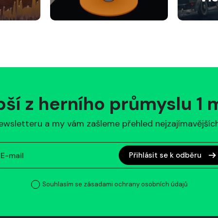
pší z herního průmyslu 1
ewsletteru a my vám zašleme přehled nejzajímavějších 
Přihlásit se k odběru
Souhlasím se zásadami ochrany osobních údajů