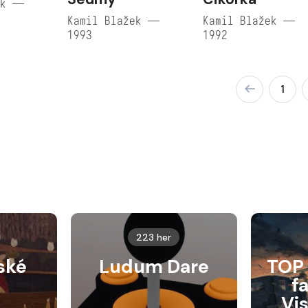
ek —
Kamil Blažek —
Kamil Blažek —
1993
1992
1
223 her
ské
Ludum Dare
TOP 
f
Vi