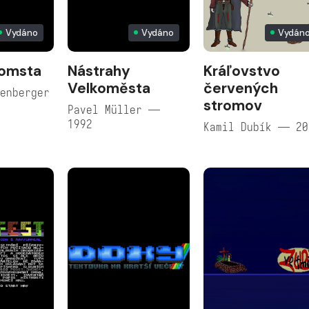
Vydáno
Vydáno
Vydán
Pomsta
Nástrahy
Kráľovstvo
Velkoměsta
červených
enberger
stromov
Pavel Müller —
1992
Kamil Dubík — 20