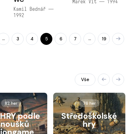
Marek Vít — 1994
Kamil Bednář —
1992
…
…
3
4
5
6
7
19
Vše
82 her
76 her
HRY podle
Středoškolské
anoušků
hry
siongame