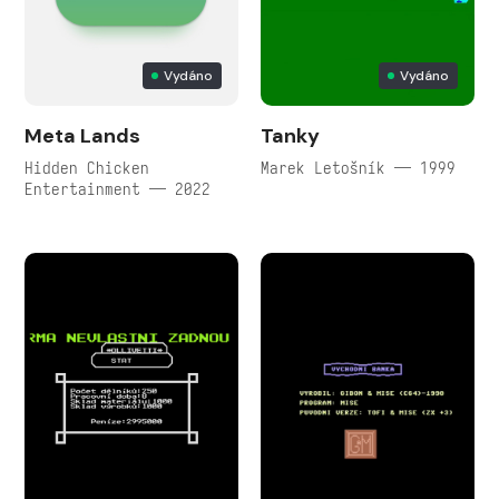
Vydáno
Vydáno
Meta Lands
Tanky
Hidden Chicken
Marek Letošník — 1999
Entertainment — 2022