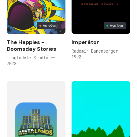
Ve vývoji
Vydáno
The Happies -
Imperátor
Doomsday Stories
Radomír Danenberger —
1992
Troglodyte Studio —
2023