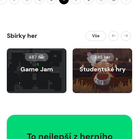
Sbírky her
Vše
487 her
485 her
Game Jam
Studentské hry
To nejlepší z herního