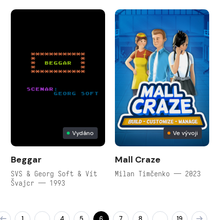
Vydáno
Ve vývoji
Beggar
Mall Craze
SVS & Georg Soft & Vít
Milan Timčenko — 2023
Švajcr — 1993
1
4
5
6
7
8
19
…
…