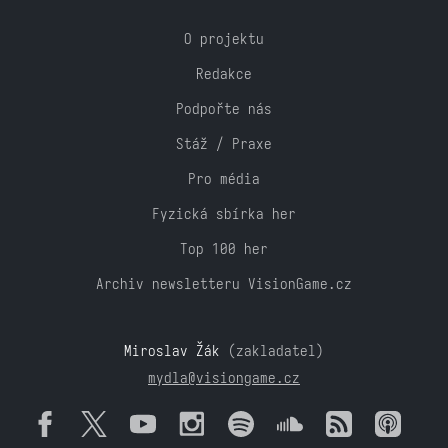
O projektu
Redakce
Podpořte nás
Stáž / Praxe
Pro média
Fyzická sbírka her
Top 100 her
Archiv newsletteru VisionGame.cz
Miroslav Žák
(zakladatel)
mydla@visiongame.cz