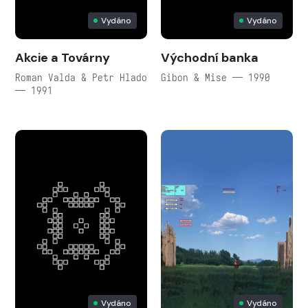
Vydáno
Vydáno
Akcie a Továrny
Východní banka
Roman Valda & Petr Hlado
Gibon & Mise — 1990
— 1991
Vydáno
Vydáno