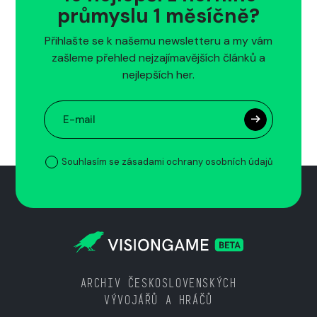
průmyslu 1 měsíčně?
Přihlašte se k našemu newsletteru a my vám
zašleme přehled nejzajímavějších článků a
nejlepších her.
Souhlasím se zásadami ochrany osobních údajů
ARCHIV ČESKOSLOVENSKÝCH
VÝVOJÁŘŮ A HRÁČŮ