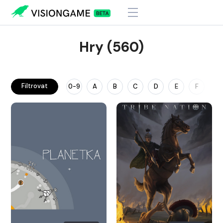
Hry (560)
Filtrovat
0-9
A
B
C
D
E
F
G