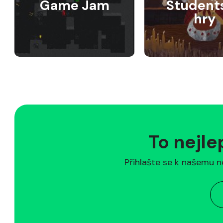
Game Jam
Student
hry
To nejle
Přihlašte se k našemu n