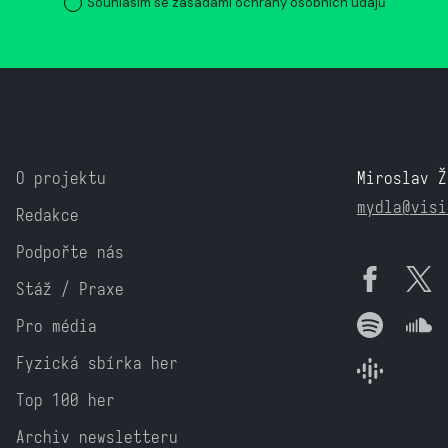
Souhlasím se zásadami ochrany osobních údajů
O projektu
Miroslav Ž
mydla@visi
Redakce
Podpořte nás
Stáž / Praxe
Pro média
Fyzická sbírka her
Top 100 her
Archiv newsletteru