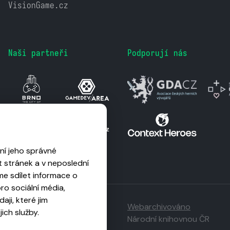
VisionGame.cz
Naši partneři
Podporují nás
ní jeho správné
 stránek a v neposlední
me sdílet informace o
o sociální média,
aji, které jim
Webarchivováno
ich služby.
zpracovávejte.
Národní knihovnou ČR