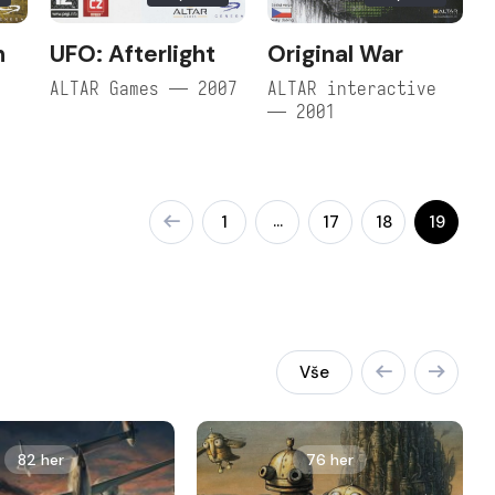
h
UFO: Afterlight
Original War
e
ALTAR Games — 2007
ALTAR interactive
— 2001
…
1
17
18
19
Vše
82 her
76 her