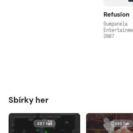
Refusion
Gumpanela
Entertainm
2007
Sbírky her
487 her
485 her