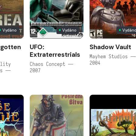
Vydáno
Vydáno
Vydán
rgotten
UFO:
Shadow Vault
Extraterrestrials
Mayhem Studios —
2004
lity
Chaos Concept —
es —
2007