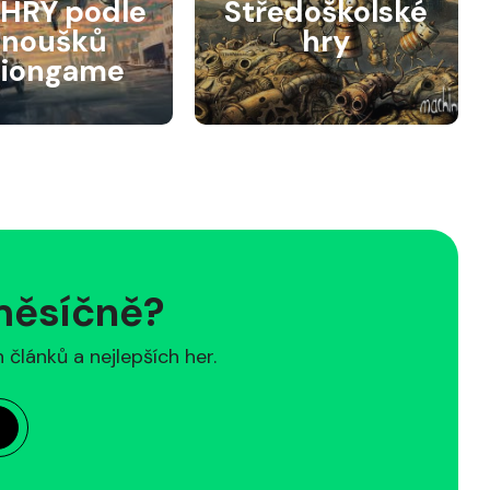
HRY podle
Středoškolské
anoušků
hry
siongame
 měsíčně?
článků a nejlepších her.