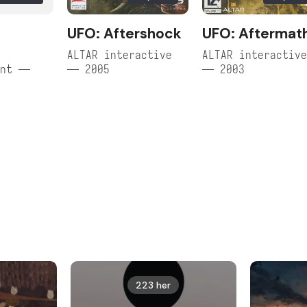
UFO: Aftershock
UFO: Aftermat
ALTAR interactive
ALTAR interactiv
ent —
— 2005
— 2003
223 her