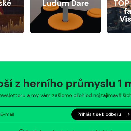
ské
Ludum Dare
TOP 
f
Vi
pší z herního průmyslu 1
ewsletteru a my vám zašleme přehled nejzajímavějších 
Přihlásit se k odběru