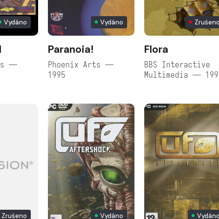
Vydáno
Vydáno
Zrušen
I
Paranoia!
Flora
ts —
Phoenix Arts —
BBS Interactive
1995
Multimedia — 199
Zrušeno
Vydáno
Vydán