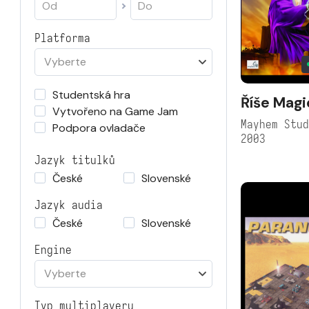
Platforma
Vyberte
Studentská hra
Říše Magi
Vytvořeno na Game Jam
Mayhem Stu
Podpora ovladače
2003
Jazyk titulků
České
Slovenské
Jazyk audia
České
Slovenské
Engine
Vyberte
Typ multiplayeru