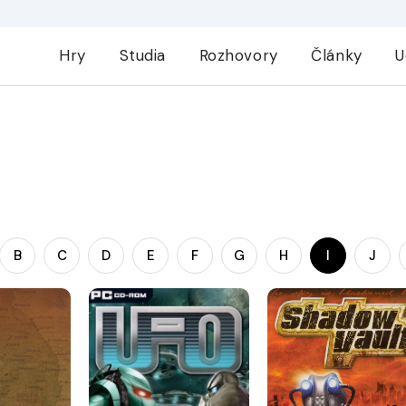
Hry
Studia
Rozhovory
Články
U
B
C
D
E
F
G
H
I
J