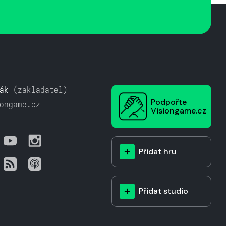
ák
(zakladatel)
Podpořte
ongame.cz
Visiongame.cz
Přidat hru
Přidat studio