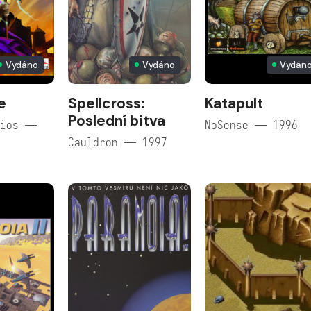
Vydáno
Vydáno
Vydán
e
Spellcross:
Katapult
Poslední bitva
dios —
NoSense — 1996
Cauldron — 1997