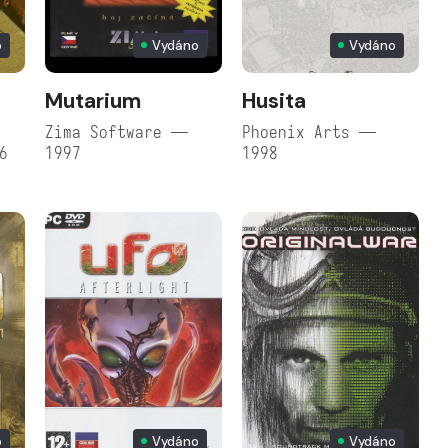
o
Vydáno
Vydáno
Mutarium
Husita
Zima Software —
Phoenix Arts —
6
1997
1998
o
Vydáno
Vydáno