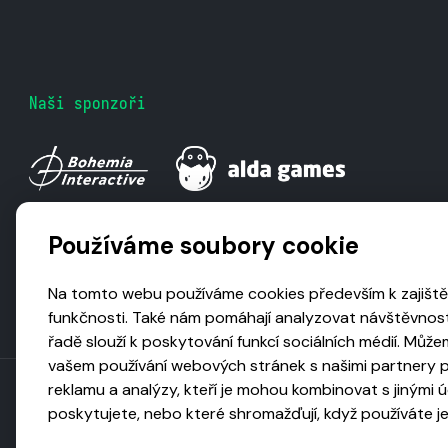
Naši sponzoři
Používáme soubory cookie
Na tomto webu používáme cookies především k zajiště
funkčnosti. Také nám pomáhají analyzovat návštěvnost
řadě slouží k poskytování funkcí sociálních médií. Může
vašem používání webových stránek s našimi partnery pr
reklamu a analýzy, kteří je mohou kombinovat s jinými úd
Toto dílo podléhá licenci CC BY-NC-ND
poskytujete, nebo které shromažďují, když používáte jej
Uveďte původ, neužívejte komerčně, ne