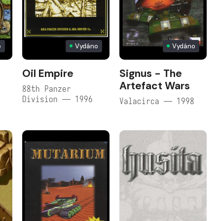
o
Vydáno
Vydáno
Oil Empire
Signus - The
Artefact Wars
88th Panzer
Division — 1996
Valacirca — 1998