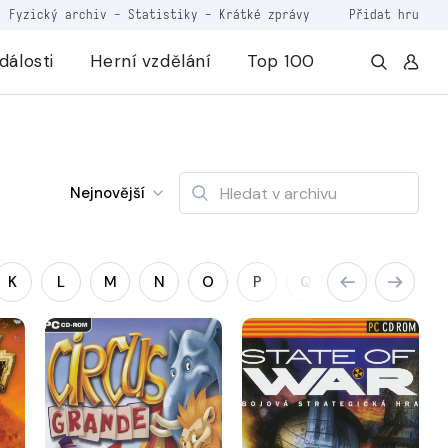
Fyzický archiv
-
Statistiky
-
Krátké zprávy
Přidat hru
dálosti
Herní vzdělání
Top 100
Nejnovější
K
L
M
N
O
P
Q
R
S