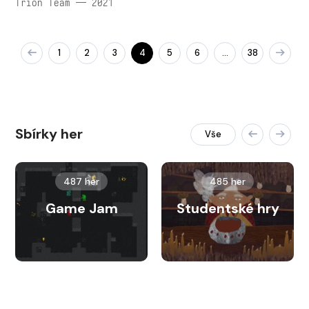
Trion Team — 2021
1
2
3
4
5
6
38
…
Sbírky her
Vše
487 her
485 her
Game Jam
Studentské hry