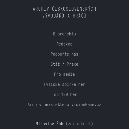
ARCHIV ČESKOSLOVENSKÝCH
VÝVOJÁŘŮ A HRÁČŮ
O projektu
Redakce
Podpořte nás
Stáž / Praxe
Pro média
Fyzická sbírka her
Top 100 her
Archiv newsletteru VisionGame.cz
Miroslav Žák
(zakladatel)