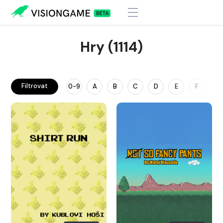
Hry (1114)
Filtrovat
0-9
A
B
C
D
E
F
G