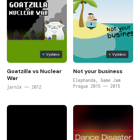
Vydáno
Vydáno
Goatzilla vs Nuclear
Not your business
War
Elephanda, Game Jam
Prague 2015 — 2015
jarnik — 2012