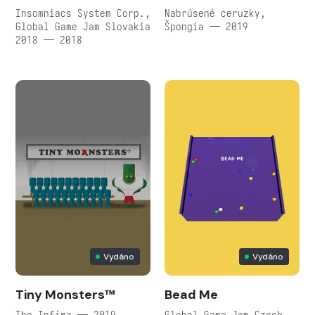
Insomniacs System Corp.,
Nabrúsené ceruzky,
Global Game Jam Slovakia
Špongia — 2019
2018 — 2018
Vydáno
Vydáno
Tiny Monsters™
Bead Me
The Infima — 2019
Global Game Jam Czech,