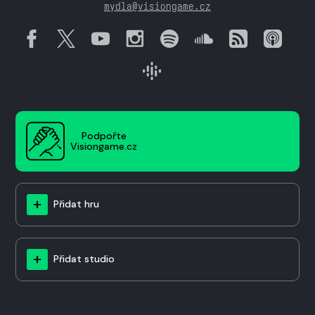
mydla@visiongame.cz
Podpořte
Visiongame.cz
Přidat hru
Přidat studio