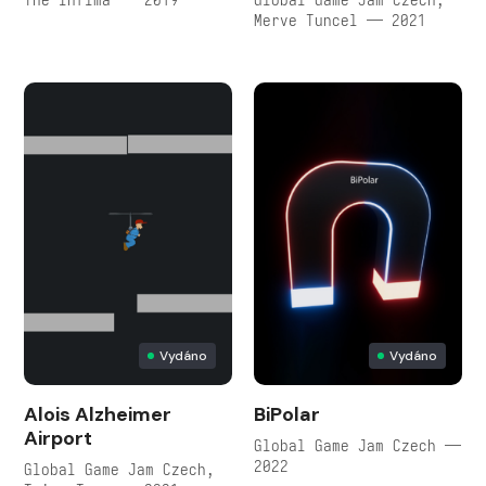
Merve Tuncel — 2021
Vydáno
Vydáno
Alois Alzheimer
BiPolar
Airport
Global Game Jam Czech —
2022
Global Game Jam Czech,