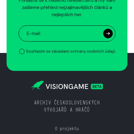
Přihlašte se k našemu newsletteru a my vám
zašleme přehled nejzajímavějších článků a
nejlepších her.
Souhlasím se zásadami ochrany osobních údajů
ARCHIV ČESKOSLOVENSKÝCH
VÝVOJÁŘŮ A HRÁČŮ
O projektu