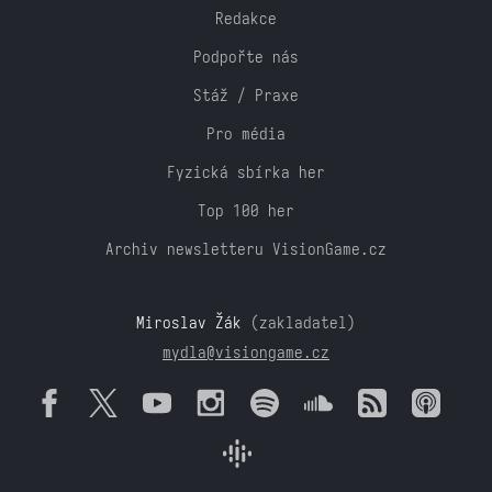
Redakce
Podpořte nás
Stáž / Praxe
Pro média
Fyzická sbírka her
Top 100 her
Archiv newsletteru VisionGame.cz
Miroslav Žák
(zakladatel)
mydla@visiongame.cz