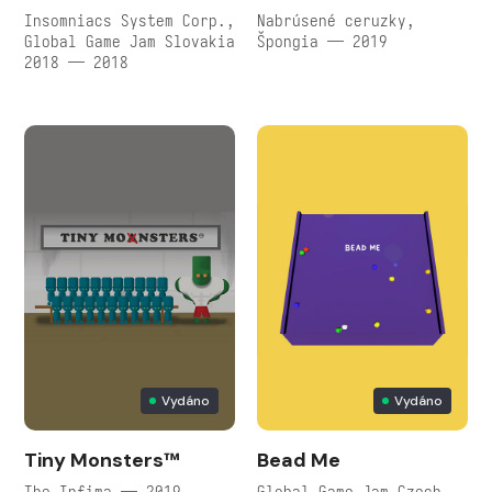
Insomniacs System Corp.,
Nabrúsené ceruzky,
Global Game Jam Slovakia
Špongia — 2019
2018 — 2018
Vydáno
Vydáno
Tiny Monsters™
Bead Me
The Infima — 2019
Global Game Jam Czech,