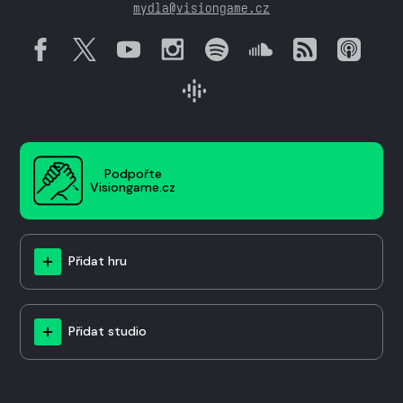
mydla@visiongame.cz
Podpořte
Visiongame.cz
Přidat hru
Přidat studio