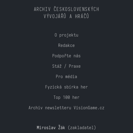
ARCHIV ČESKOSLOVENSKÝCH
VÝVOJÁŘŮ A HRÁČŮ
O projektu
Redakce
Podpořte nás
Stáž / Praxe
Pro média
Fyzická sbírka her
Top 100 her
Archiv newsletteru VisionGame.cz
Miroslav Žák
(zakladatel)