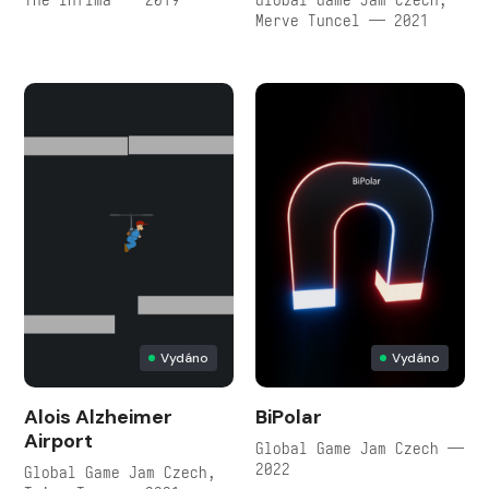
Merve Tuncel — 2021
Vydáno
Vydáno
Alois Alzheimer
BiPolar
Airport
Global Game Jam Czech —
2022
Global Game Jam Czech,