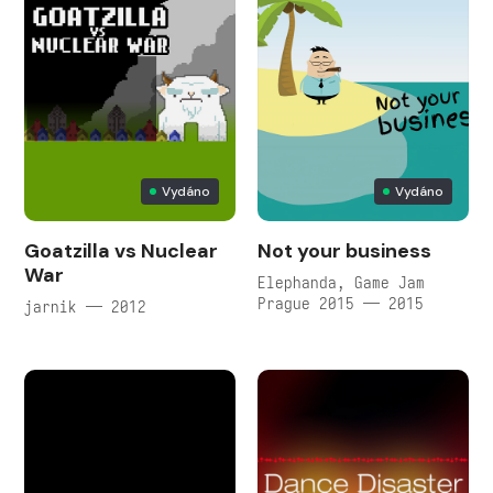
Vydáno
Vydáno
Goatzilla vs Nuclear
Not your business
War
Elephanda, Game Jam
Prague 2015 — 2015
jarnik — 2012