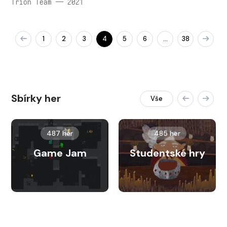
Trion Team — 2021
1
2
3
4
5
6
38
…
Sbírky her
Vše
487 her
485 her
Game Jam
Studentské hry