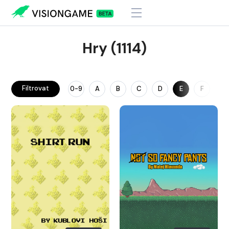
Hry (1114)
Filtrovat
0-9
A
B
C
D
E
F
G