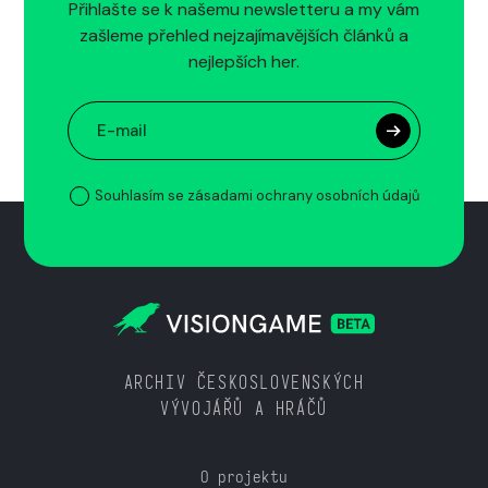
Přihlašte se k našemu newsletteru a my vám
zašleme přehled nejzajímavějších článků a
nejlepších her.
Souhlasím se zásadami ochrany osobních údajů
ARCHIV ČESKOSLOVENSKÝCH
VÝVOJÁŘŮ A HRÁČŮ
O projektu