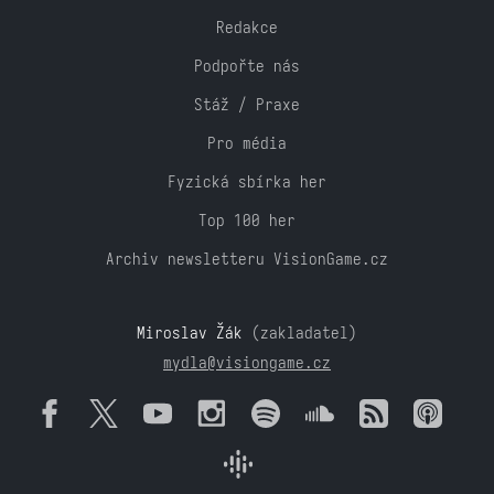
Redakce
Podpořte nás
Stáž / Praxe
Pro média
Fyzická sbírka her
Top 100 her
Archiv newsletteru VisionGame.cz
Miroslav Žák
(zakladatel)
mydla@visiongame.cz