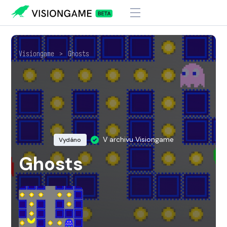
Visiongame
>
Ghosts
V archivu Visiongame
Vydáno
Ghosts