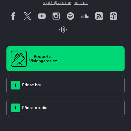
mydla@visiongame.cz
Podpořte
Visiongame.cz
Přidat hru
Přidat studio