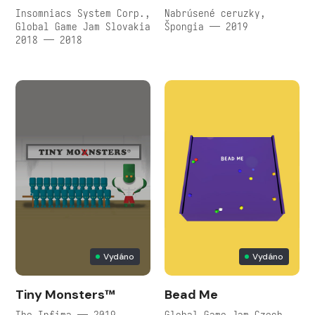
Insomniacs System Corp.,
Nabrúsené ceruzky,
Global Game Jam Slovakia
Špongia — 2019
2018 — 2018
Vydáno
Vydáno
Tiny Monsters™
Bead Me
The Infima — 2019
Global Game Jam Czech,