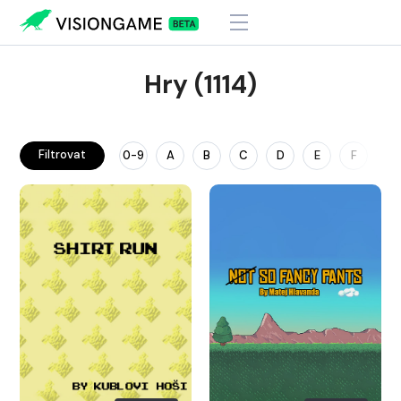
Hry (1114)
Filtrovat
0-9
A
B
C
D
E
F
G