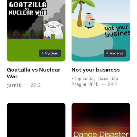
Vydáno
Vydáno
Goatzilla vs Nuclear
Not your business
War
Elephanda, Game Jam
Prague 2015 — 2015
jarnik — 2012