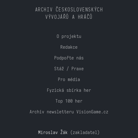
ARCHIV ČESKOSLOVENSKÝCH
VÝVOJÁŘŮ A HRÁČŮ
O projektu
Redakce
Podpořte nás
Stáž / Praxe
Pro média
Fyzická sbírka her
Top 100 her
Archiv newsletteru VisionGame.cz
Miroslav Žák
(zakladatel)