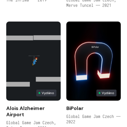
Merve Tuncel — 2021
Vydáno
Vydáno
Alois Alzheimer
BiPolar
Airport
Global Game Jam Czech —
2022
Global Game Jam Czech,