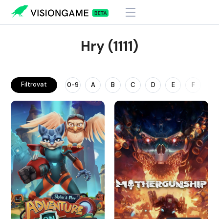
Hry (1111)
Filtrovat
0-9
A
B
C
D
E
F
G