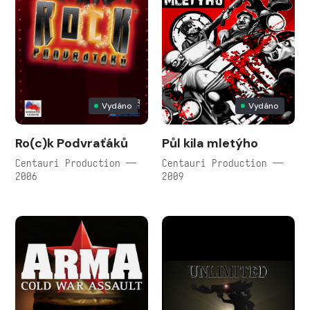
Vydáno
Vydáno
Ro(c)k Podvraťáků
Půl kila mletýho
Centauri Production —
Centauri Production —
2006
2009