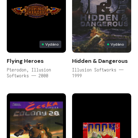
Vydáno
Vydáno
Flying Heroes
Hidden & Dangerous
Pterodon, Illusion
Illusion Softworks —
Softworks — 2000
1999