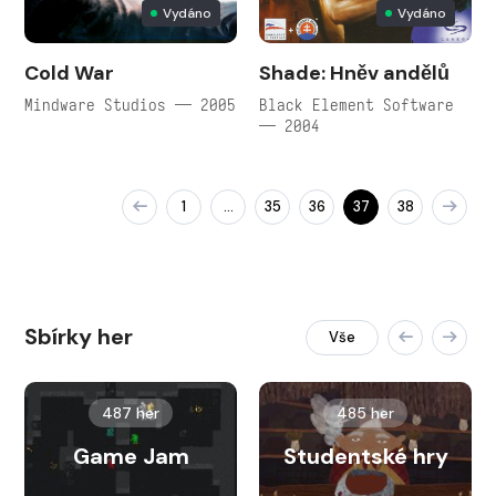
Vydáno
Vydáno
Cold War
Shade: Hněv andělů
Mindware Studios — 2005
Black Element Software
— 2004
1
35
36
37
38
…
Sbírky her
Vše
487 her
485 her
Game Jam
Studentské hry