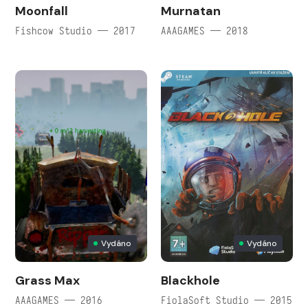
Moonfall
Murnatan
Fishcow Studio — 2017
AAAGAMES — 2018
Vydáno
Vydáno
Grass Max
Blackhole
AAAGAMES — 2016
FiolaSoft Studio — 2015