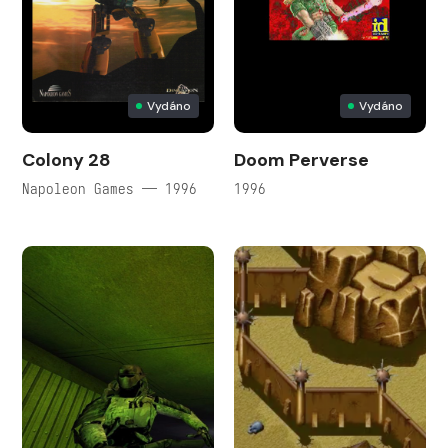
Vydáno
Vydáno
Colony 28
Doom Perverse
Napoleon Games — 1996
1996