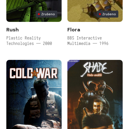
Zrušeno
Zrušeno
Rush
Flora
Plastic Reality
BBS Interactive
Technologies — 2000
Multimedia — 1996