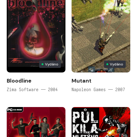
Vydáno
Vydáno
Bloodline
Mutant
Zima Software — 2004
Napoleon Games — 2007