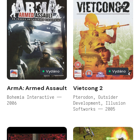
Vydáno
Vydáno
ArmA: Armed Assault
Vietcong 2
Bohemia Interactive —
Pterodon, Outsider
2006
Development, Illusion
Softworks — 2005