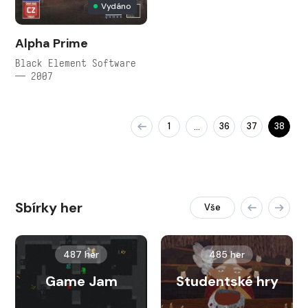
Vydáno
Alpha Prime
Black Element Software
— 2007
1
36
37
38
…
Sbírky her
Vše
487 her
485 her
Game Jam
Studentské hry