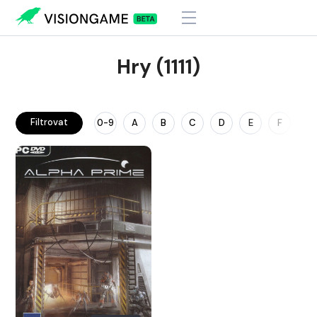
Hry (1111)
Filtrovat
0-9
A
B
C
D
E
F
G