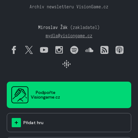
Archiv newsletteru VisionGame.cz
Miroslav Žák
(zakladatel)
mydla@visiongame.cz
Podpořte
Visiongame.cz
Přidat hru