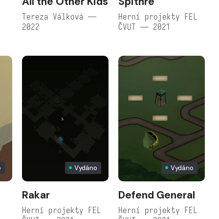
All the Other Kids
Spithre
Tereza Válková —
Herní projekty FEL
2022
ČVUT — 2021
o
Vydáno
Vydáno
Rakar
Defend General
Herní projekty FEL
Herní projekty FEL