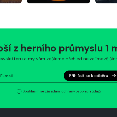
pší z herního průmyslu 1
ewsletteru a my vám zašleme přehled nejzajímavějších 
Přihlásit se k odběru
Souhlasím se zásadami ochrany osobních údajů