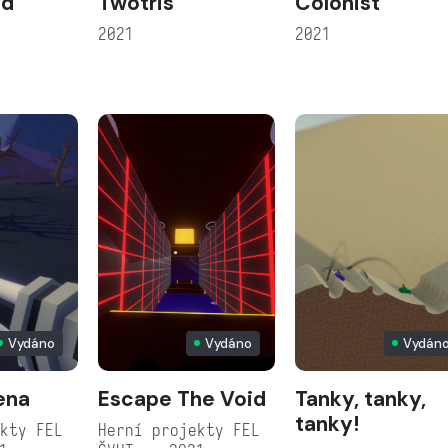
ed
Twotris
Colonist
2021
2021
Vydáno
Vydáno
Vydán
ena
Escape The Void
Tanky, tanky,
tanky!
kty FEL
Herní projekty FEL