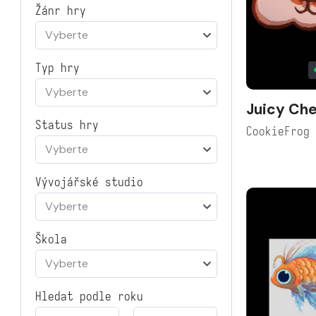
Žánr hry
Vyberte
Typ hry
Vyberte
Juicy Ch
Status hry
CookieFrog
Vyberte
Vývojářské studio
Vyberte
Škola
Vyberte
Hledat podle roku