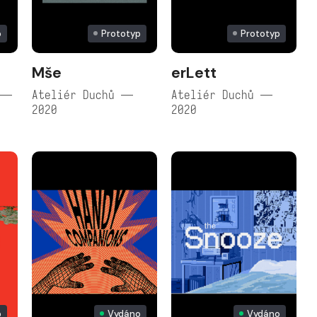
o
Prototyp
Prototyp
Mše
erLett
 —
Ateliér Duchů —
Ateliér Duchů —
2020
2020
p
Vydáno
Vydáno