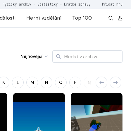
Fyzický archiv
-
Statistiky
-
Krátké zprávy
Přidat hru
dálosti
Herní vzdělání
Top 100
Nejnovější
K
L
M
N
O
P
Q
R
S