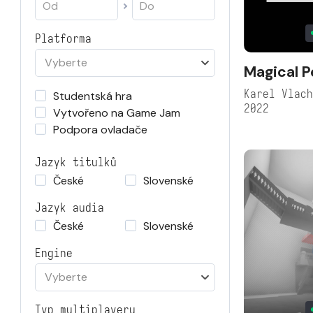
Platforma
Vyberte
Magical P
Karel Vlac
Studentská hra
2022
Vytvořeno na Game Jam
Podpora ovladače
Jazyk titulků
České
Slovenské
Jazyk audia
České
Slovenské
Engine
Vyberte
Typ multiplayeru