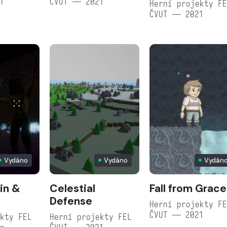
1
ČVUT — 2021
Herní projekty F
ČVUT — 2021
Vydáno
Vydáno
Vydán
ain &
Celestial
Fall from Grace
Defense
Herní projekty F
ČVUT — 2021
kty FEL
Herní projekty FEL