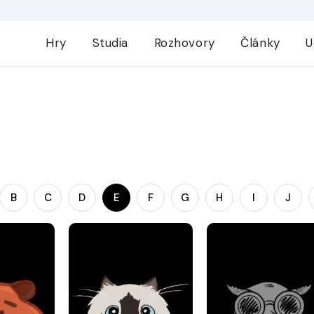
Hry
Studia
Rozhovory
Články
U
B
C
D
E
F
G
H
I
J