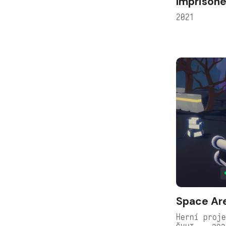
Imprison
2021
Space Ar
Herní proje