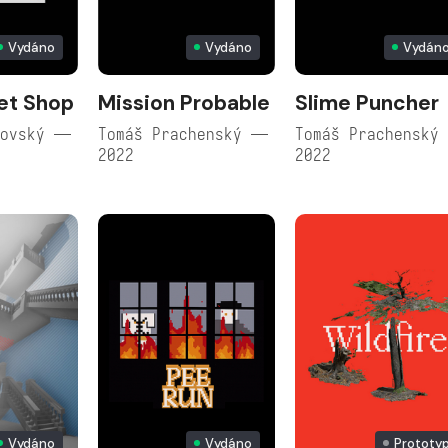
Vydáno
Vydáno
Vydán
et Shop
Mission Probable
Slime Puncher
hovský —
Tomáš Prachenský —
Tomáš Prachenský
2022
2022
Vydáno
Vydáno
Prototy