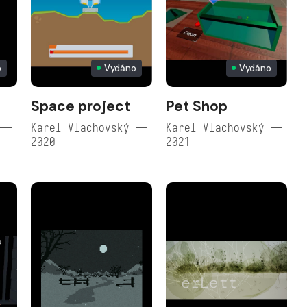
o
Vydáno
Vydáno
Space project
Pet Shop
 —
Karel Vlachovský —
Karel Vlachovský —
2020
2021