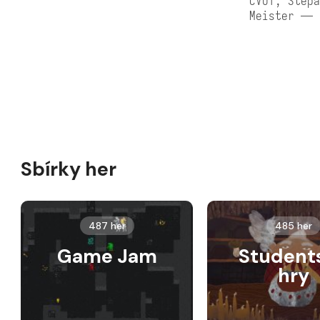
ČVUT, Štěpá
Meister — 
Sbírky her
487 her
485 her
Game Jam
Student
hry