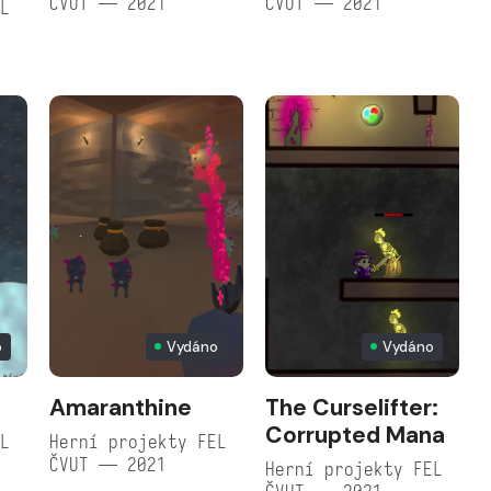
ČVUT — 2021
ČVUT — 2021
EL
o
Vydáno
Vydáno
Amaranthine
The Curselifter:
Corrupted Mana
EL
Herní projekty FEL
ČVUT — 2021
Herní projekty FEL