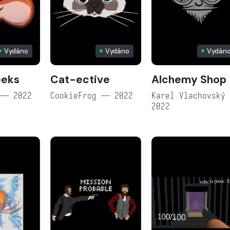
Vydáno
Vydáno
Vydán
eeks
Cat-ective
Alchemy Shop
 — 2022
CookieFrog — 2022
Karel Vlachovský
2022