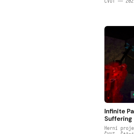
ČVUT — 202
Infinite P
Suffering
Herní proje