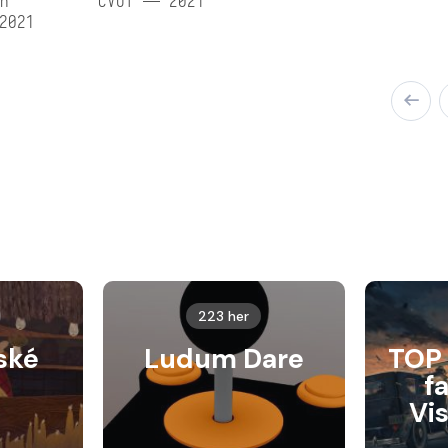
n
ČVUT — 2021
2021
223 her
ské
Ludum Dare
TOP 
f
Vi