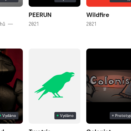
PEERUN
Wildfire
chů —
2021
2021
Vydáno
Vydáno
Prototy