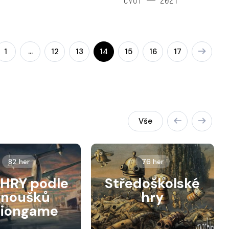
ČVUT — 2021
…
1
12
13
14
15
16
17
Vše
82 her
76 her
HRY podle
Středoškolské
anoušků
hry
siongame