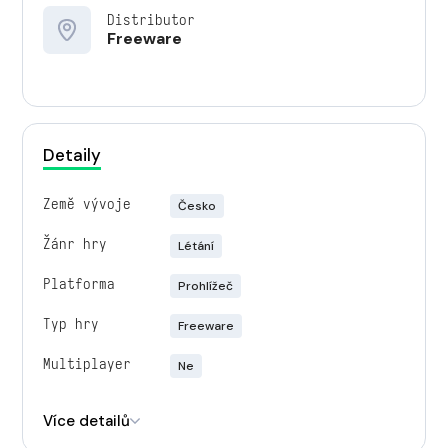
Distributor
Freeware
Detaily
Země vývoje
Česko
Žánr hry
Létání
Platforma
Prohlížeč
Typ hry
Freeware
Multiplayer
Ne
Engine
Unity
Více detailů