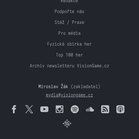
Redakce
Podpořte nás
Stáž / Praxe
Pro média
Fyzická sbírka her
Top 100 her
Archiv newsletteru VisionGame.cz
Miroslav Žák
(zakladatel)
mydla@visiongame.cz