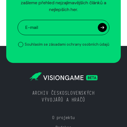
zašleme přehled nejzajímavějších článků a
nejlepších her.
Souhlasím se zásadami ochrany osobních údajů
ARCHIV ČESKOSLOVENSKÝCH
VÝVOJÁŘŮ A HRÁČŮ
O projektu