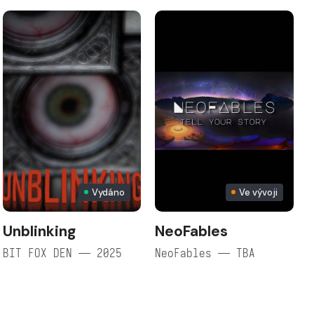
Vydáno
Ve vývoji
Unblinking
NeoFables
BIT FOX DEN — 2025
NeoFables — TBA