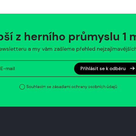
pší z herního průmyslu 1
ewsletteru a my vám zašleme přehled nejzajímavějších 
Přihlásit se k odběru
Souhlasím se zásadami ochrany osobních údajů