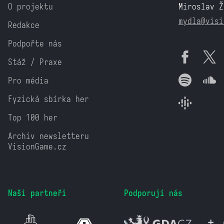
O projektu
Miroslav Ž
mydla@visi
Redakce
Podpořte nás
Stáž / Praxe
Pro média
Fyzická sbírka her
Top 100 her
Archiv newsletteru
VisionGame.cz
Naši partneři
Podporují nás