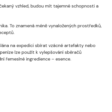
ečekaný vzhled, budou mít tajemné schopnosti a
chnika. To znamená méně vynaložených prostředků,
eceptů.
lána na expedici sbírat vzácné artefakty nebo
peníze lze použít k vylepšování sběračů
adní řemeslné ingredience – esence.