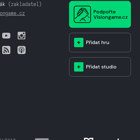
ák
(zakladatel)
Podpořte
ongame.cz
Visiongame.cz
Přidat hru
Přidat studio