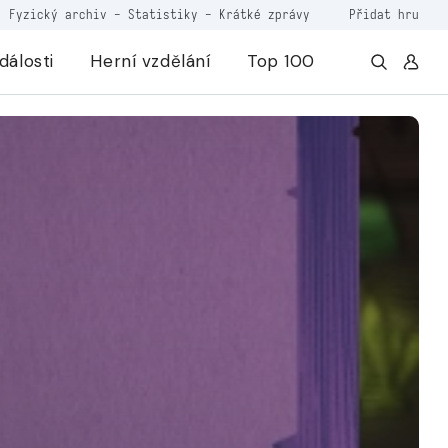
Fyzický archiv
-
Statistiky
-
Krátké zprávy
Přidat hru
dálosti
Herní vzdělání
Top 100