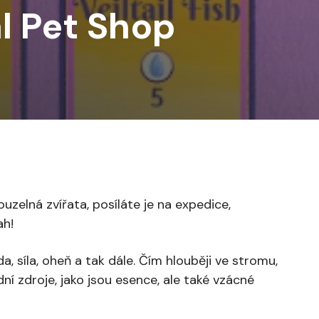
l Pet Shop
zelná zvířata, posíláte je na expedice,
ah!
a, síla, oheň a tak dále. Čím hlouběji ve stromu,
dní zdroje, jako jsou esence, ale také vzácné