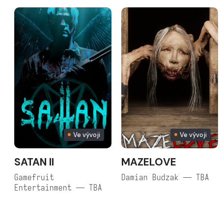
Ve vývoji
Ve vývoji
SATAN II
MAZELOVE
Gamefruit
Damian Budzak — TBA
Entertainment — TBA