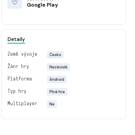
Google Play
Detaily
Země vývoje
Česko
Žánr hry
Nezávislé
Platforma
Android
Typ hry
Plná hra
Multiplayer
Ne