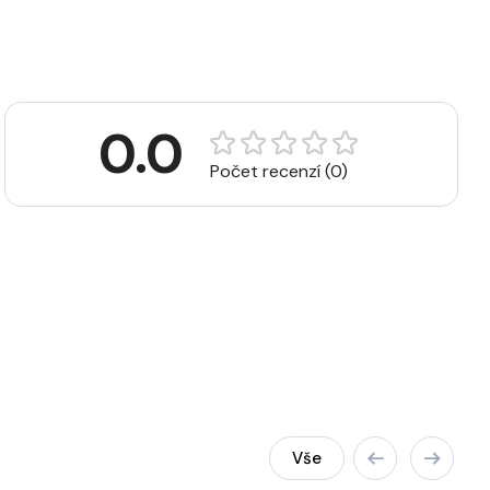
0.0
Počet recenzí (0)
Vše