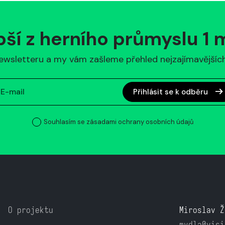
pší z herního průmyslu 1
ewsletteru a my vám zašleme přehled nejzajímavějších 
Přihlásit se k odběru
Souhlasím se zásadami ochrany osobních údajů
O projektu
Miroslav Ž
mydla@visi