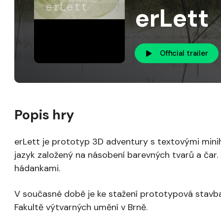
erLett
Official trailer
Popis hry
erLett je prototyp 3D adventury s textovými minih
jazyk založený na násobení barevných tvarů a čar.
hádankami.
V současné době je ke stažení prototypová stavba,
Fakultě výtvarných umění v Brně.