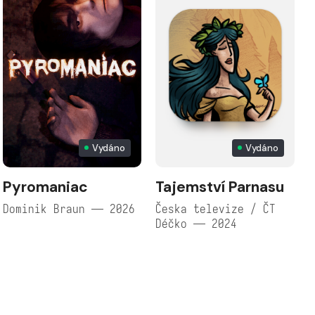
Vydáno
Vydáno
Pyromaniac
Tajemství Parnasu
Dominik Braun — 2026
Česka televize / ČT
Déčko — 2024
Č