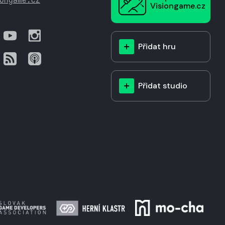
Visiongame.cz
Přidat hru
Přidat studio