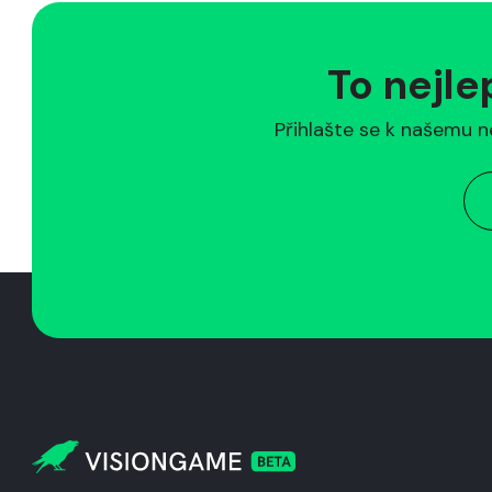
To nejle
Přihlašte se k našemu n