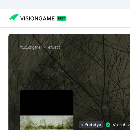
Visiongame
>
erLett
V archi
Prototyp