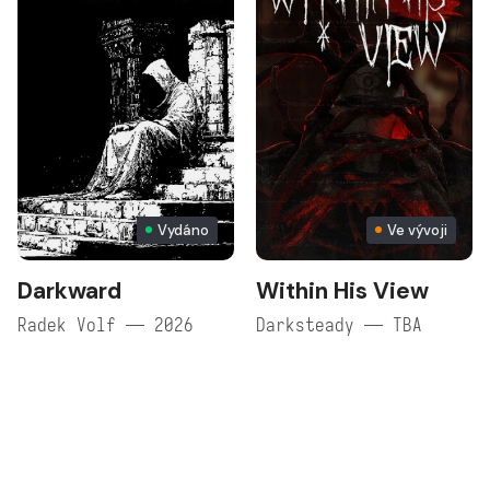
Vydáno
Ve vývoji
Darkward
Within His View
Radek Volf — 2026
Darksteady — TBA