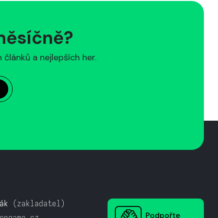
 měsíčně?
článků a nejlepších her.
ák
(zakladatel)
Podpořte
ongame.cz