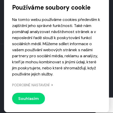
Podporují nás
Používáme soubory cookie
Na tomto webu používáme cookies především k
zajištění jeho správné funkčnosti. Také nám
pomáhají analyzovat návštěvnost stránek a v
neposlední řadě slouží k poskytování funkcí
sociálních médií. Můžeme sdílet informace o
vašem používání webových stránek s našimi
partnery pro sociální média, reklamu a analýzy,
kteří je mohou kombinovat s jinými údaji, které
Toto dílo podléhá licenci CC BY-NC-ND
jim poskytujete, nebo které shromažďují, když
Uveďte původ, neužívejte komerčně, nezpracovávejte.
používáte jejich služby.
Webarchivováno
PODROBNÉ NASTAVENÍ
Národní knihovnou ČR
Design by
Vanda
Souhlasím
© 2026 Visiongame. Všechna práva vyhrazena.
Zásady
ochrany soukromí