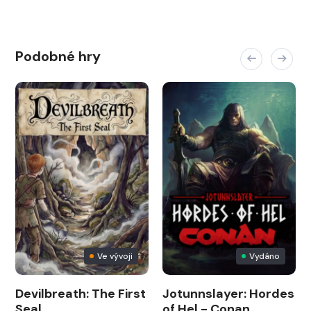
Podobné hry
Ve vývoji
Vydáno
Devilbreath: The First
Jotunnslayer: Hordes
Seal
of Hel - Conan