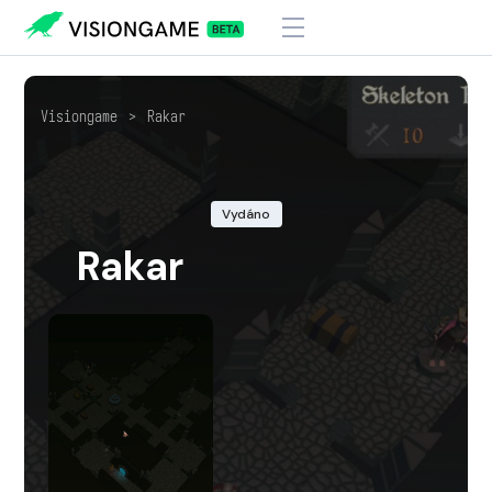
Visiongame
>
Rakar
Vydáno
Rakar