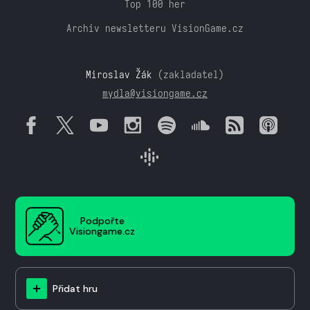
Top 100 her
Archiv newsletteru VisionGame.cz
Miroslav Žák
(zakladatel)
mydla@visiongame.cz
Podpořte
Visiongame.cz
Přidat hru