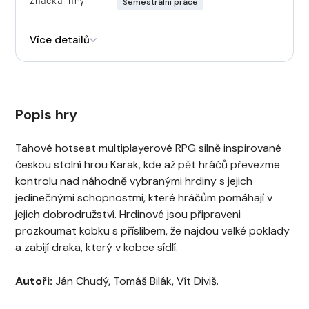
Značka hry
Semestrální práce
Engine
Unity
Více detailů
Popis hry
Tahové hotseat multiplayerové RPG silně inspirované
českou stolní hrou Karak, kde až pět hráčů převezme
kontrolu nad náhodně vybranými hrdiny s jejich
jedinečnými schopnostmi, které hráčům pomáhají v
jejich dobrodružství. Hrdinové jsou připraveni
prozkoumat kobku s příslibem, že najdou velké poklady
a zabijí draka, který v kobce sídlí.
Autoři:
Ján Chudý, Tomáš Bilák, Vít Diviš.