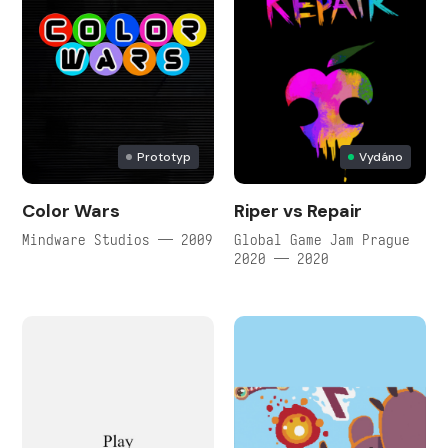
Prototyp
Vydáno
Color Wars
Riper vs Repair
Mindware Studios — 2009
Global Game Jam Prague
2020 — 2020