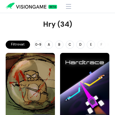
Hry (34)
Filtrovat
0-9
A
B
C
D
E
F
G