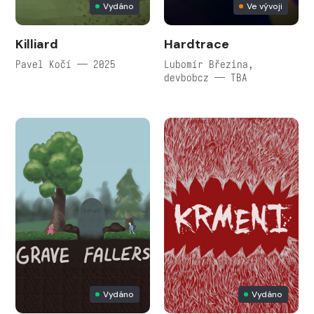
Vydáno
Ve vývoji
Killiard
Hardtrace
Pavel Kočí — 2025
Lubomír Březina,
devbobcz — TBA
Vydáno
Vydáno