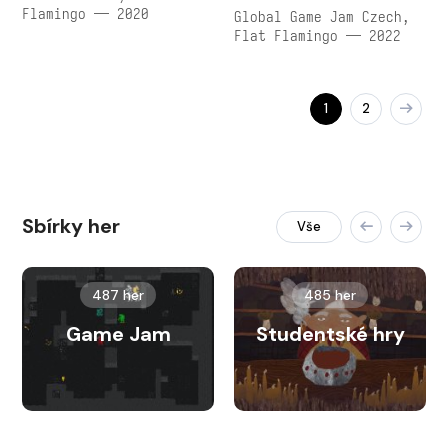
Flamingo — 2020
Global Game Jam Czech,
Flat Flamingo — 2022
1
2
Sbírky her
Vše
487 her
485 her
Game Jam
Studentské hry