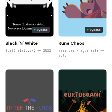
Vydáno
Vydáno
Black ´N´ White
Rune Chaos
Tomáš Zlatovský — 2022
Game Jam Prague 2018 —
2018