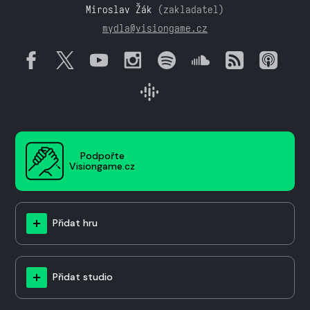
Miroslav Žák
(zakladatel)
mydla@visiongame.cz
Podpořte
Visiongame.cz
Přidat hru
Přidat studio