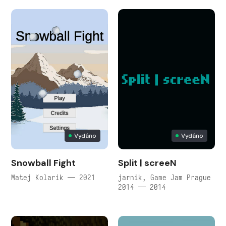
Vydáno
Vydáno
Snowball Fight
Split | screeN
Matej Kolarik — 2021
jarnik, Game Jam Prague
2014 — 2014