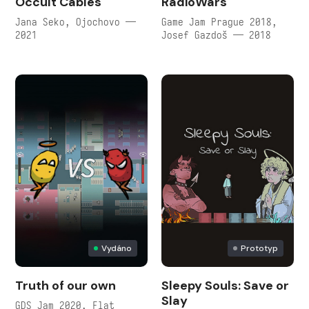
Occult Cables
RadioWars
Jana Seko, Ojochovo —
Game Jam Prague 2018,
2021
Josef Gazdoš — 2018
Vydáno
Prototyp
Truth of our own
Sleepy Souls: Save or
Slay
GDS Jam 2020, Flat