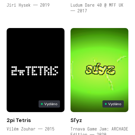
Jiri Hysek — 2019
Ludum Dare 40 @ MFF UK
— 2017
Vydáno
Vydáno
2pi Tetris
Sľyz
Vilém Zouhar — 2015
Trnava Game Jam: ARCHADE
Edition — 2020