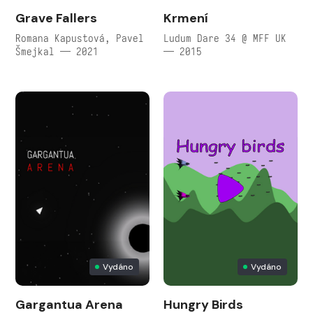
Grave Fallers
Krmení
Romana Kapustová, Pavel
Ludum Dare 34 @ MFF UK
Šmejkal — 2021
— 2015
Vydáno
Vydáno
Gargantua Arena
Hungry Birds