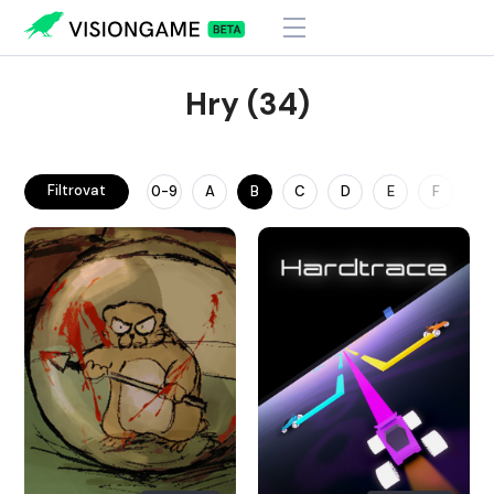
Hry (34)
Filtrovat
0-9
A
B
C
D
E
F
G