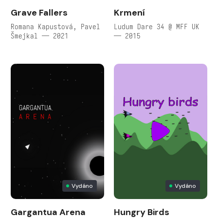
Grave Fallers
Krmení
Romana Kapustová, Pavel
Ludum Dare 34 @ MFF UK
Šmejkal — 2021
— 2015
Vydáno
Vydáno
Gargantua Arena
Hungry Birds