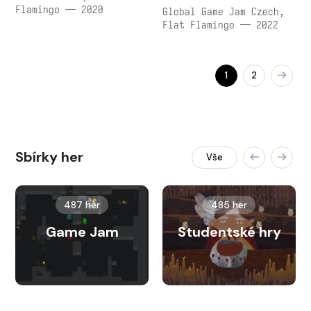
Flamingo — 2020
Global Game Jam Czech,
Flat Flamingo — 2022
1
2
Sbírky her
Vše
487 her
485 her
Game Jam
Studentské hry