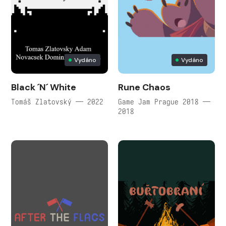
Vydáno
Vydáno
Black ´N´ White
Rune Chaos
Tomáš Zlatovský — 2022
Game Jam Prague 2018 —
2018