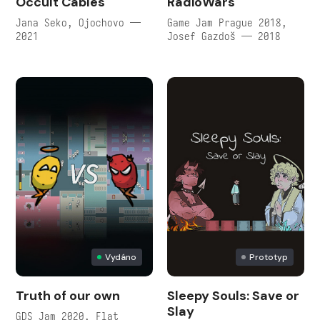
Occult Cables
RadioWars
Jana Seko, Ojochovo —
Game Jam Prague 2018,
2021
Josef Gazdoš — 2018
Vydáno
Prototyp
Truth of our own
Sleepy Souls: Save or
Slay
GDS Jam 2020, Flat