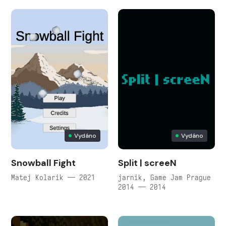
Vydáno
Vydáno
Snowball Fight
Split | screeN
Matej Kolarik — 2021
jarnik, Game Jam Prague
2014 — 2014