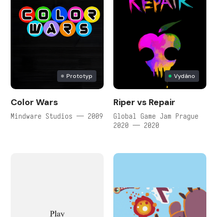
Prototyp
Vydáno
Color Wars
Riper vs Repair
Mindware Studios — 2009
Global Game Jam Prague
2020 — 2020