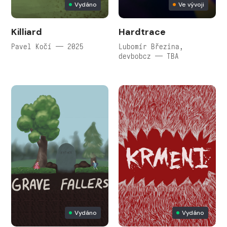
Vydáno
Ve vývoji
Killiard
Hardtrace
Pavel Kočí — 2025
Lubomír Březina,
devbobcz — TBA
Vydáno
Vydáno