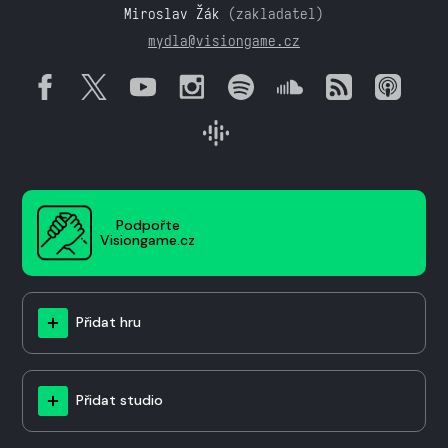
Miroslav Žák
(zakladatel)
mydla@visiongame.cz
Podpořte
Visiongame.cz
Přidat hru
Přidat studio