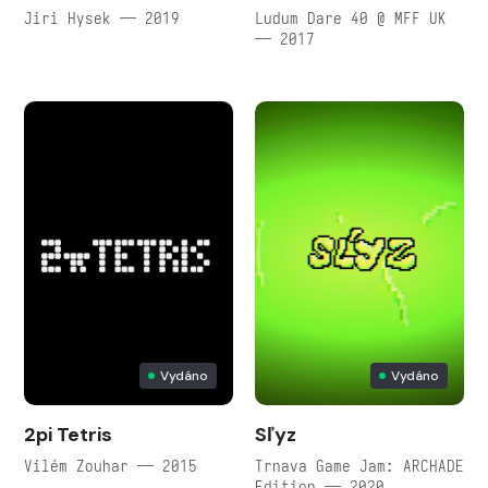
Jiri Hysek — 2019
Ludum Dare 40 @ MFF UK
— 2017
Vydáno
Vydáno
2pi Tetris
Sľyz
Vilém Zouhar — 2015
Trnava Game Jam: ARCHADE
Edition — 2020