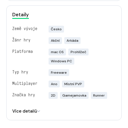
Detaily
Země vývoje
Česko
Žánr hry
Akční
Arkáda
Platforma
mac OS
Prohlížeč
Windows PC
Typ hry
Freeware
Multiplayer
Ano
Místní PVP
Značka hry
2D
Gamejamovka
Runner
Engine
Unity
Více detailů