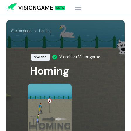
Visiongame
>
Homing
V archivu Visiongame
Vydáno
Homing