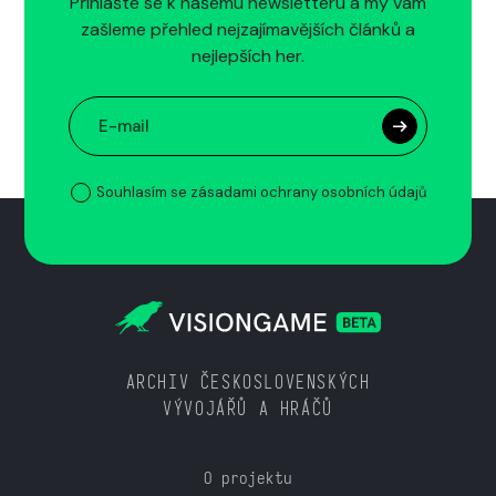
Přihlašte se k našemu newsletteru a my vám
zašleme přehled nejzajímavějších článků a
nejlepších her.
Souhlasím se zásadami ochrany osobních údajů
ARCHIV ČESKOSLOVENSKÝCH
VÝVOJÁŘŮ A HRÁČŮ
O projektu