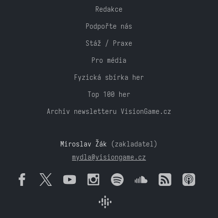
Redakce
Podpořte nás
Stáž / Praxe
Pro média
Fyzická sbírka her
Top 100 her
Archiv newsletteru VisionGame.cz
Miroslav Žák
(zakladatel)
mydla@visiongame.cz