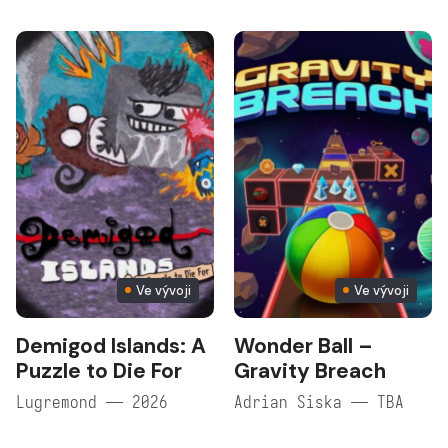
Ve vývoji
Ve vývoji
Demigod Islands: A
Wonder Ball –
Puzzle to Die For
Gravity Breach
Lugremond — 2026
Adrian Siska — TBA