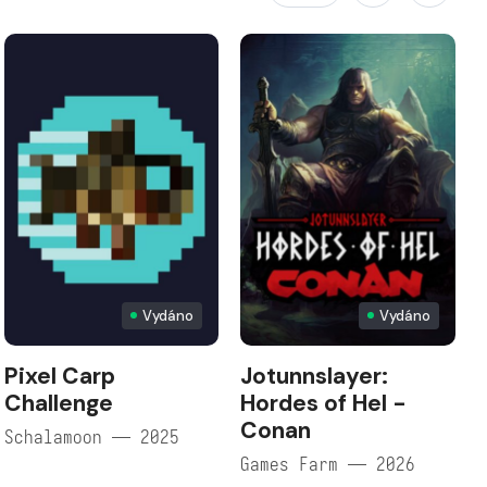
Vydáno
Vydáno
Pixel Carp
Jotunnslayer:
Challenge
Hordes of Hel -
Conan
Schalamoon — 2025
Games Farm — 2026