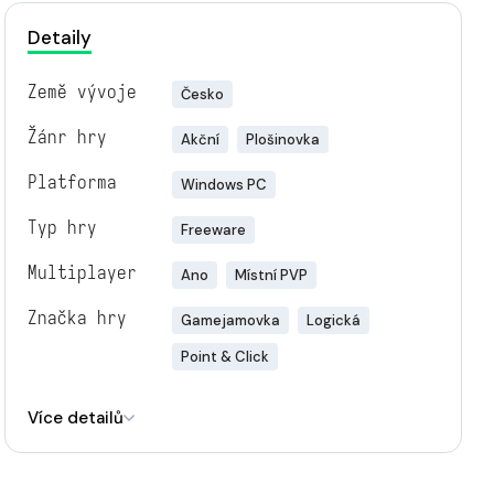
Detaily
Země vývoje
Česko
Žánr hry
Akční
Plošinovka
Platforma
Windows PC
Typ hry
Freeware
Multiplayer
Ano
Místní PVP
Značka hry
Gamejamovka
Logická
Point & Click
Engine
Unity
Více detailů