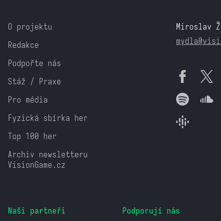
O projektu
Miroslav Ž
mydla@visi
Redakce
Podpořte nás
Stáž / Praxe
Pro média
Fyzická sbírka her
Top 100 her
Archiv newsletteru
VisionGame.cz
Naši partneři
Podporují nás