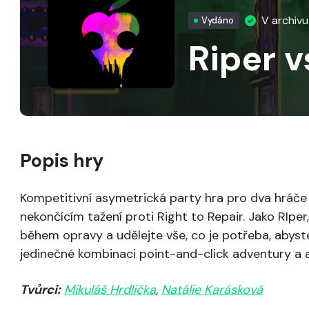
V archiv
Vydáno
Riper v
Popis hry
Kompetitivní asymetrická party hra pro dva hráče 
nekončícím tažení proti Right to Repair. Jako RIper
během opravy a udělejte vše, co je potřeba, abyste
jedinečné kombinaci point-and-click adventury a a
Tvůrci:
Mikuláš Hrdlička
,
Natálie Karásková