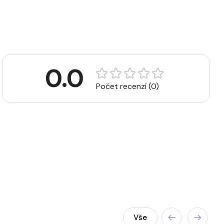
0.0
Počet recenzí (0)
Vše