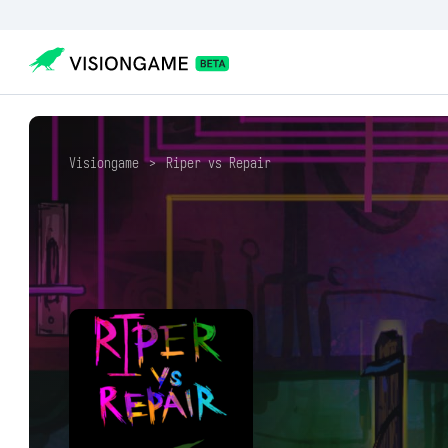
Visiongame
>
Riper vs Repair