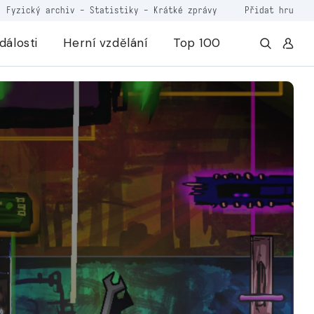
Fyzický archiv
-
Statistiky
-
Krátké zprávy
Přidat hru
dálosti
Herní vzdělání
Top 100