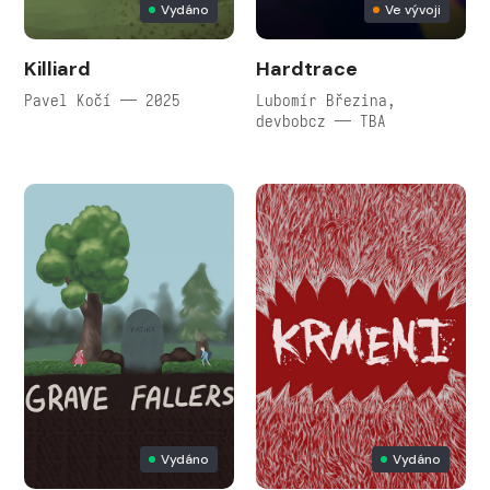
Vydáno
Ve vývoji
Killiard
Hardtrace
Pavel Kočí — 2025
Lubomír Březina,
devbobcz — TBA
Vydáno
Vydáno