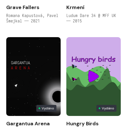
Grave Fallers
Krmení
Romana Kapustová, Pavel
Ludum Dare 34 @ MFF UK
Šmejkal — 2021
— 2015
Vydáno
Vydáno
Gargantua Arena
Hungry Birds