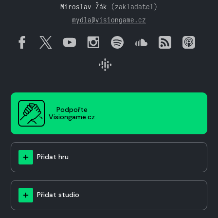
Miroslav Žák
(zakladatel)
mydla@visiongame.cz
Podpořte
Visiongame.cz
Přidat hru
Přidat studio