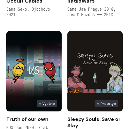
Occult Cables
RadioWars
Jana Seko, Ojochovo —
Game Jam Prague 2018,
2021
Josef Gazdoš — 2018
Vydáno
Prototyp
Truth of our own
Sleepy Souls: Save or
Slay
GDS Jam 2020, Flat