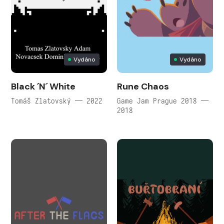
Vydáno
Vydáno
Black ´N´ White
Rune Chaos
Tomáš Zlatovský — 2022
Game Jam Prague 2018 —
2018