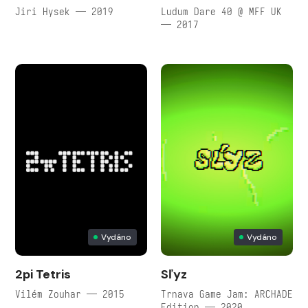
Jiri Hysek — 2019
Ludum Dare 40 @ MFF UK
— 2017
Vydáno
Vydáno
2pi Tetris
Sľyz
Vilém Zouhar — 2015
Trnava Game Jam: ARCHADE
Edition — 2020