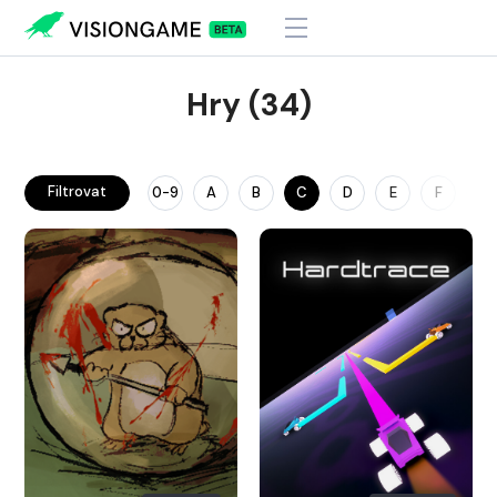
Hry (34)
Filtrovat
0-9
A
B
C
D
E
F
G