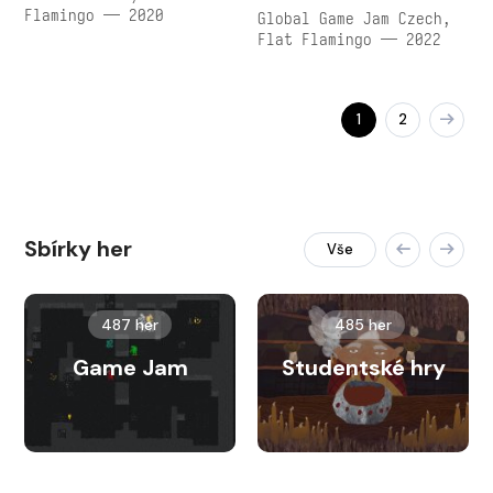
Flamingo — 2020
Global Game Jam Czech,
Flat Flamingo — 2022
1
2
Sbírky her
Vše
487 her
485 her
Game Jam
Studentské hry