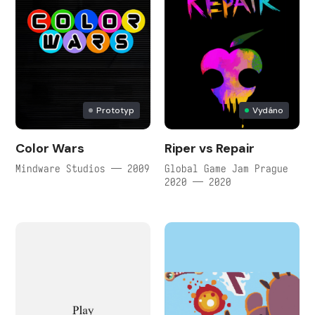
Prototyp
Vydáno
Color Wars
Riper vs Repair
Mindware Studios — 2009
Global Game Jam Prague
2020 — 2020