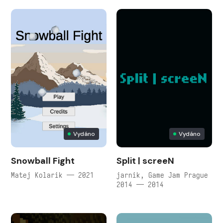
Vydáno
Vydáno
Snowball Fight
Split | screeN
Matej Kolarik — 2021
jarnik, Game Jam Prague
2014 — 2014