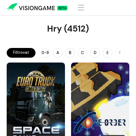
Hry (4512)
Filtrovat
0-9
A
B
C
D
E
F
G