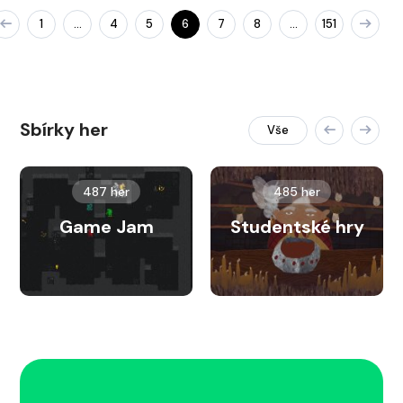
1
4
5
6
7
8
151
…
…
Sbírky her
Vše
487 her
485 her
Game Jam
Studentské hry