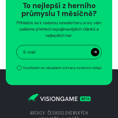
To nejlepší z herního
průmyslu 1 měsíčně?
Přihlašte se k našemu newsletteru a my vám
zašleme přehled nejzajímavějších článků a
nejlepších her.
Souhlasím se zásadami ochrany osobních údajů
ARCHIV ČESKOSLOVENSKÝCH