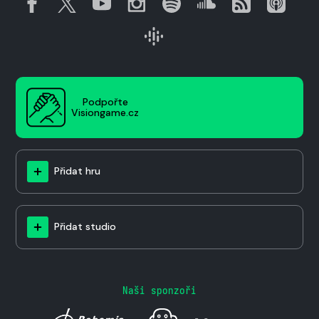
Podpořte
Visiongame.cz
Přidat hru
Přidat studio
Naši sponzoři