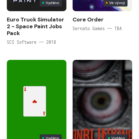
Vydáno
Ve vývoji
Euro Truck Simulator
Core Order
2 - Space Paint Jobs
Sernato Games — TBA
Pack
SCS Software — 2018
Vydáno
Vydáno