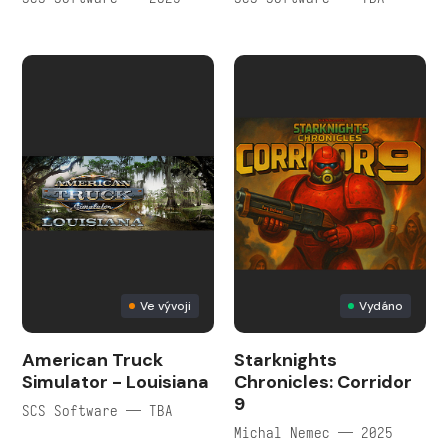
Ve vývoji
Vydáno
American Truck
Starknights
Simulator - Louisiana
Chronicles: Corridor
9
SCS Software — TBA
Michal Nemec — 2025