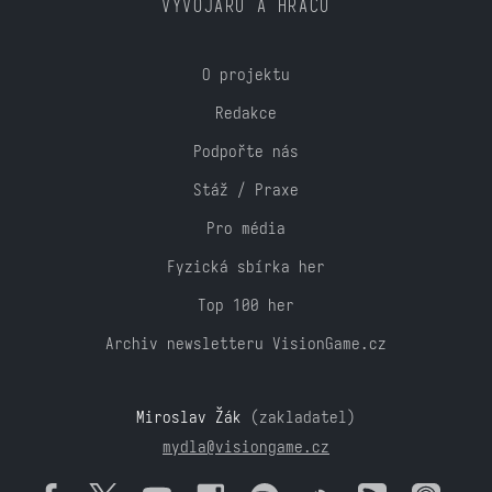
VÝVOJÁŘŮ A HRÁČŮ
O projektu
Redakce
Podpořte nás
Stáž / Praxe
Pro média
Fyzická sbírka her
Top 100 her
Archiv newsletteru VisionGame.cz
Miroslav Žák
(zakladatel)
mydla@visiongame.cz