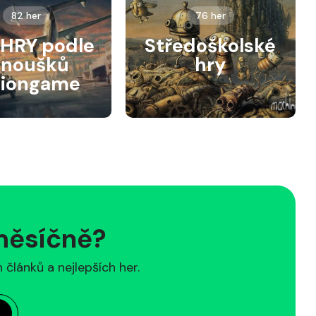
82 her
76 her
HRY podle
Středoškolské
anoušků
hry
siongame
 měsíčně?
článků a nejlepších her.