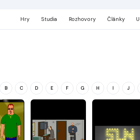
Hry
Studia
Rozhovory
Články
U
B
C
D
E
F
G
H
I
J