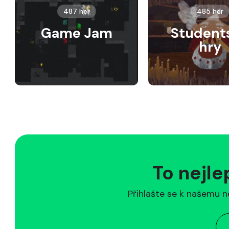
487 her
485 her
Game Jam
Student
hry
To nejle
Přihlašte se k našemu n