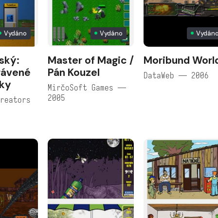
Vydáno
Vydáno
Vydán
ský:
Master of Magic /
Moribund Worl
rávené
Pán Kouzel
DataWeb — 2006
ky
MirčoSoft Games —
2005
reators