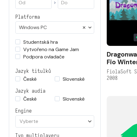
Platforma
Windows PC
Studentská hra
Vytvořeno na Game Jam
Dragonwa
Podpora ovladače
Fio Winte
Jazyk titulků
FiolaSoft 
2008
České
Slovenské
Jazyk audia
České
Slovenské
Engine
Vyberte
Typ multiplayeru