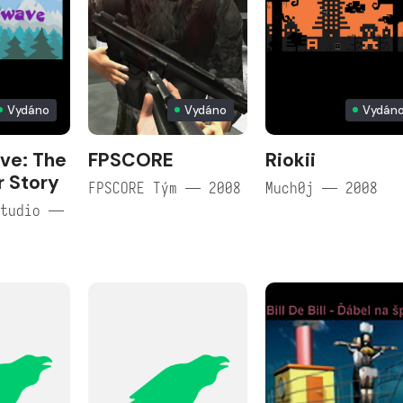
Vydáno
Vydáno
Vydán
ve: The
FPSCORE
Riokii
r Story
FPSCORE Tým — 2008
Much0j — 2008
Studio —