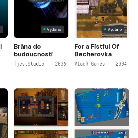
o
Vydáno
Vydáno
l
Brána do
For a Fistful Of
budoucnosti
Becherovka
—
TjestStudio — 2006
VladR Games — 2004