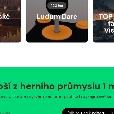
223 her
ské
Ludum Dare
TOP 
f
Vi
pší z herního průmyslu 1
ewsletteru a my vám zašleme přehled nejzajímavějších 
Přihlásit se k odběru