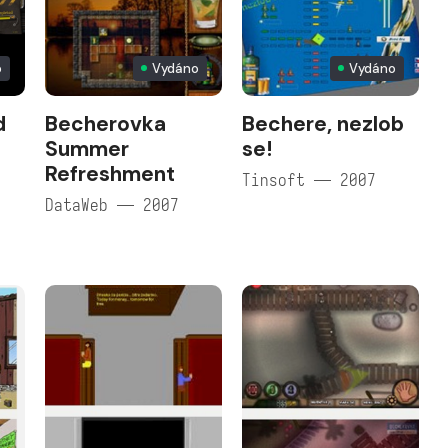
o
Vydáno
Vydáno
d
Becherovka
Bechere, nezlob
Summer
se!
Refreshment
Tinsoft — 2007
DataWeb — 2007