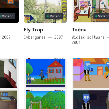
Vydáno
Vydáno
Vydán
Fly Trap
Točna
 2007
Cybergames — 2007
Widlak software 
2004