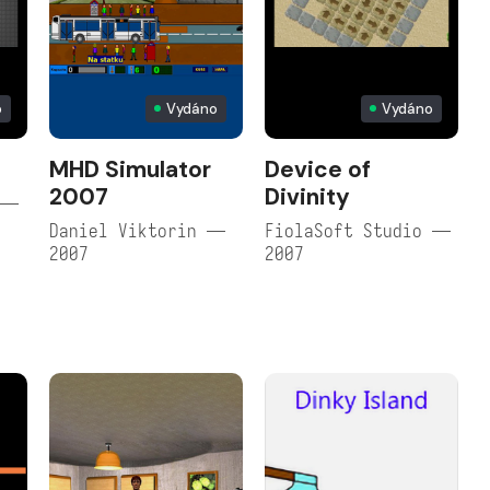
o
Vydáno
Vydáno
MHD Simulator
Device of
2007
Divinity
 —
Daniel Viktorin —
FiolaSoft Studio —
2007
2007