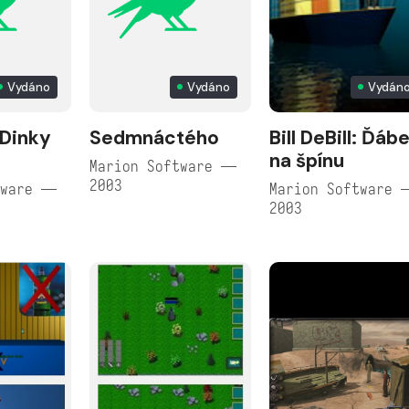
Vydáno
Vydáno
Vydán
 Dinky
Sedmnáctého
Bill DeBill: Ďábe
na špínu
Marion Software —
2003
tware —
Marion Software 
2003