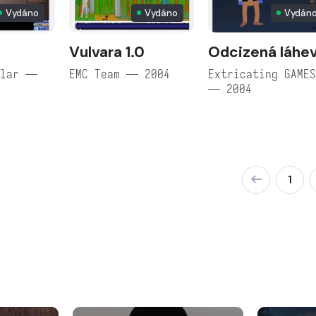
Vydáno
Vydáno
Vydán
Vulvara 1.0
Odcizená láhe
zlar —
EMC Team — 2004
Extricating GAME
— 2004
1