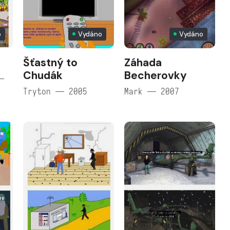
o
Vydáno
Vydáno
Šťastný to
Záhada
Chudák
Becherovky
—
Tryton — 2005
Mark — 2007