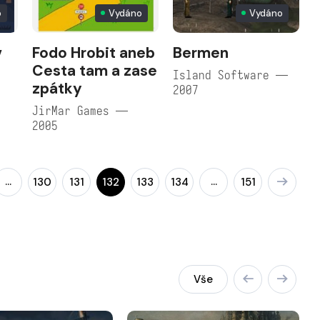
o
Vydáno
Vydáno
v
Fodo Hrobit aneb
Bermen
Cesta tam a zase
S
Island Software —
zpátky
2007
JirMar Games —
2005
…
…
130
131
132
133
134
151
Vše