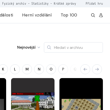
Fyzický archiv
-
Statistiky
-
Krátké zprávy
Přidat hru
dálosti
Herní vzdělání
Top 100
Nejnovější
K
L
M
N
O
P
Q
R
S