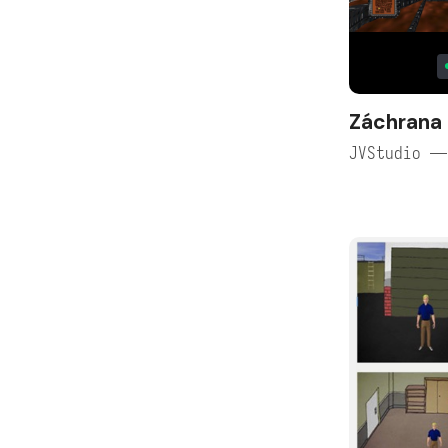
Záchrana
JVStudio —