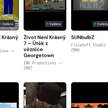
Vydáno
Vydáno
Vydán
í Krásný
Život Není Krásný
SUNbulbZ
7 – Útěk z
FiolaSoft Studio
věznice
2006
tions —
Georgetown
ZNK Productions —
2007