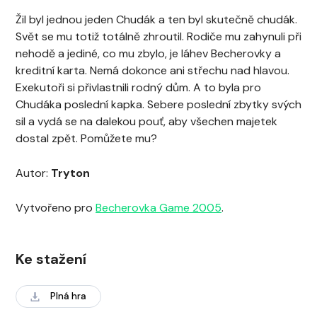
Žil byl jednou jeden Chudák a ten byl skutečně chudák.
Svět se mu totiž totálně zhroutil. Rodiče mu zahynuli při
nehodě a jediné, co mu zbylo, je láhev Becherovky a
kreditní karta. Nemá dokonce ani střechu nad hlavou.
Exekutoři si přivlastnili rodný dům. A to byla pro
Chudáka poslední kapka. Sebere poslední zbytky svých
sil a vydá se na dalekou pouť, aby všechen majetek
dostal zpět. Pomůžete mu?
Autor:
Tryton
Vytvořeno pro
Becherovka Game 2005
.
Ke stažení
Plná hra