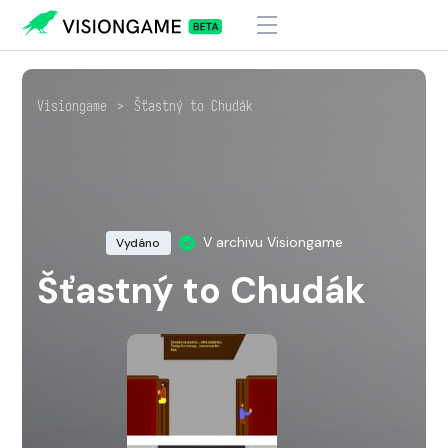
Visiongame
>
Šťastný to Chudák
V archivu Visiongame
Vydáno
Šťastný to Chudák