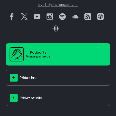
mydla@visiongame.cz
Podpořte
Visiongame.cz
Přidat hru
Přidat studio