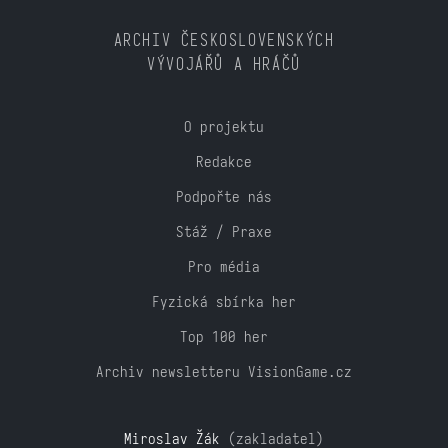
ARCHIV ČESKOSLOVENSKÝCH
VÝVOJÁŘŮ A HRÁČŮ
O projektu
Redakce
Podpořte nás
Stáž / Praxe
Pro média
Fyzická sbírka her
Top 100 her
Archiv newsletteru VisionGame.cz
Miroslav Žák
(zakladatel)