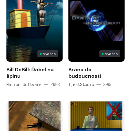
Vydáno
Vydáno
Bill DeBill: Ďábel na
Brána do
špínu
budoucnosti
Marion Software — 2003
TjestStudio — 2006