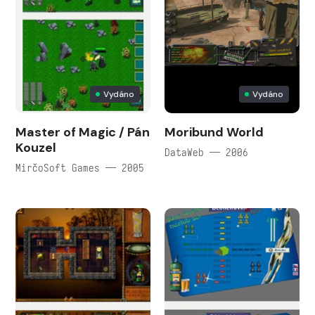
Vydáno
Vydáno
Master of Magic / Pán
Moribund World
Kouzel
DataWeb — 2006
MirčoSoft Games — 2005