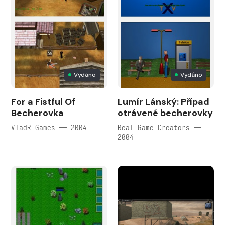
Vydáno
Vydáno
For a Fistful Of
Lumír Lánský: Případ
Becherovka
otrávené becherovky
VladR Games — 2004
Real Game Creators —
2004