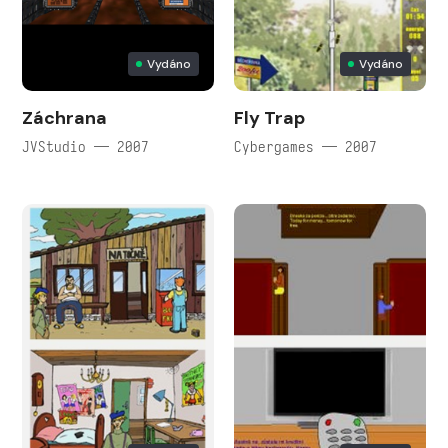
Vydáno
Vydáno
Záchrana
Fly Trap
JVStudio — 2007
Cybergames — 2007