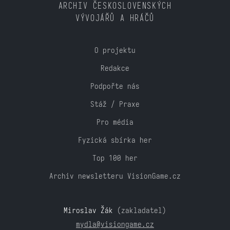
ARCHIV ČESKOSLOVENSKÝCH
VÝVOJÁŘŮ A HRÁČŮ
O projektu
Redakce
Podpořte nás
Stáž / Praxe
Pro média
Fyzická sbírka her
Top 100 her
Archiv newsletteru VisionGame.cz
Miroslav Žák
(zakladatel)
mydla@visiongame.cz