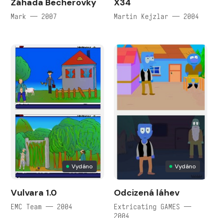
Záhada Becherovky
X34
Mark — 2007
Martin Kejzlar — 2004
Vydáno
Vydáno
Vulvara 1.0
Odcizená láhev
EMC Team — 2004
Extricating GAMES —
2004