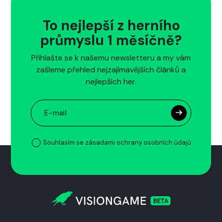
To nejlepší z herního
průmyslu 1 měsíčně?
Přihlašte se k našemu newsletteru a my vám
zašleme přehled nejzajímavějších článků a
nejlepších her.
Souhlasím se zásadami ochrany osobních údajů