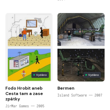
Vydáno
Vydáno
Fodo Hrobit aneb
Bermen
Cesta tam a zase
Island Software — 2007
zpátky
JirMar Games — 2005