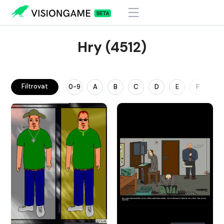
Hry (4512)
Filtrovat
0-9
A
B
C
D
E
F
G