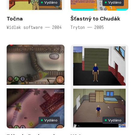
Vydáno
Vydáno
Točna
Šťastný to Chudák
Widlak software — 2004
Tryton — 2005
Vydáno
Vydáno