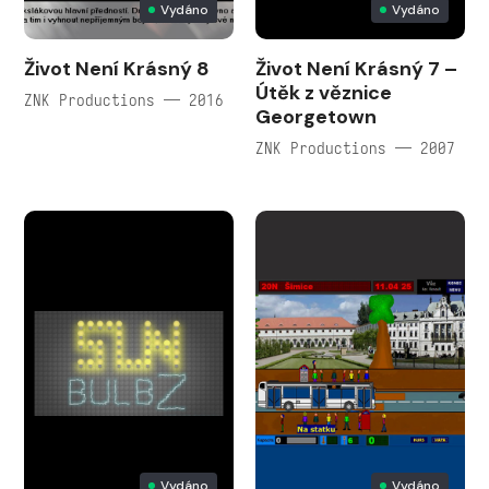
Vydáno
Vydáno
Život Není Krásný 8
Život Není Krásný 7 –
Útěk z věznice
ZNK Productions — 2016
Georgetown
ZNK Productions — 2007
Vydáno
Vydáno