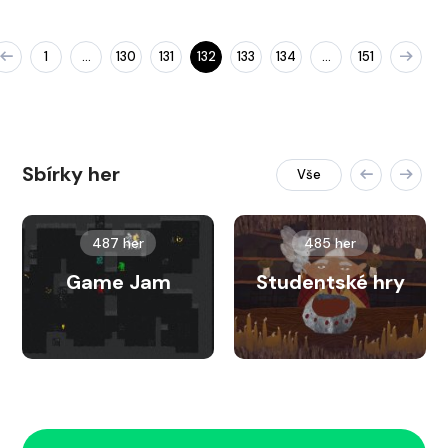
1
130
131
132
133
134
151
…
…
Sbírky her
Vše
487 her
485 her
Game Jam
Studentské hry