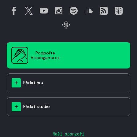
Podpořte
Visiongame.cz
Přidat hru
Přidat studio
Naši sponzoři