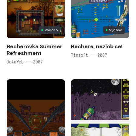
Vydáno
Vydáno
Becherovka Summer
Bechere, nezlob se!
Refreshment
Tinsoft — 2007
DataWeb — 2007