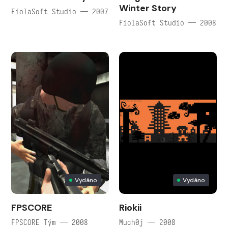
Winter Story
FiolaSoft Studio — 2007
FiolaSoft Studio — 2008
Vydáno
Vydáno
FPSCORE
Riokii
FPSCORE Tým — 2008
Much0j — 2008