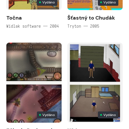
Vydáno
Vydáno
Točna
Šťastný to Chudák
Widlak software — 2004
Tryton — 2005
Vydáno
Vydáno