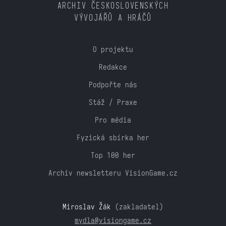
ARCHIV ČESKOSLOVENSKÝCH
VÝVOJÁŘŮ A HRÁČŮ
O projektu
Redakce
Podpořte nás
Stáž / Praxe
Pro média
Fyzická sbírka her
Top 100 her
Archiv newsletteru VisionGame.cz
Miroslav Žák
(zakladatel)
mydla@visiongame.cz