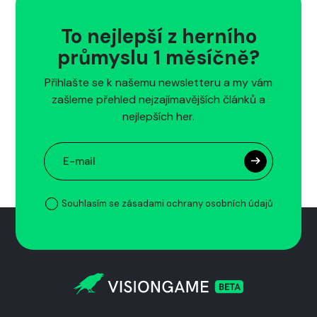
To nejlepší z herního
průmyslu 1 měsíčně?
Přihlašte se k našemu newsletteru a my vám
zašleme přehled nejzajímavějších článků a
nejlepších her.
Souhlasím se zásadami ochrany osobních údajů