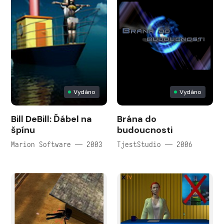
Vydáno
Vydáno
Bill DeBill: Ďábel na
Brána do
špínu
budoucnosti
Marion Software — 2003
TjestStudio — 2006