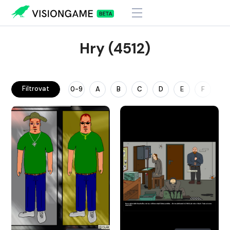
Hry (4512)
Filtrovat
0-9
A
B
C
D
E
F
G