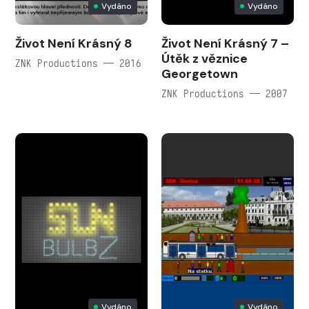
Vydáno
Vydáno
Život Není Krásný 8
Život Není Krásný 7 –
Útěk z věznice
ZNK Productions — 2016
Georgetown
ZNK Productions — 2007
Vydáno
Vydáno