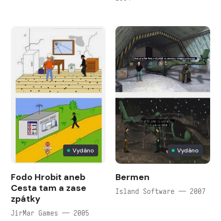
Vydáno
Vydáno
Fodo Hrobit aneb
Bermen
Cesta tam a zase
Island Software — 2007
zpátky
JirMar Games — 2005