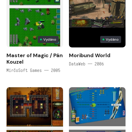
Vydáno
Vydáno
Master of Magic / Pán
Moribund World
Kouzel
DataWeb — 2006
MirčoSoft Games — 2005