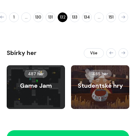
1
130
131
132
133
134
151
…
…
Sbírky her
Vše
487 her
485 her
Game Jam
Studentské hry