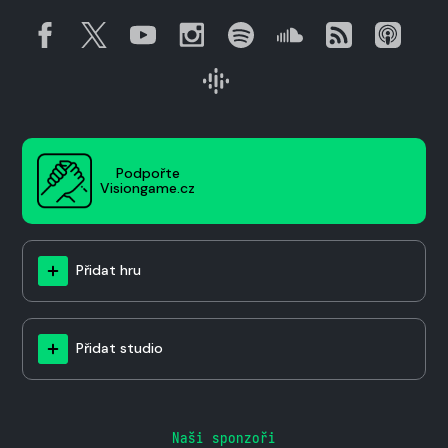
Podpořte
Visiongame.cz
Přidat hru
Přidat studio
Naši sponzoři