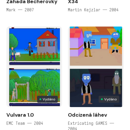
Záhada Becherovky
X34
Mark — 2007
Martin Kejzlar — 2004
Vydáno
Vydáno
Vulvara 1.0
Odcizená láhev
EMC Team — 2004
Extricating GAMES —
2004