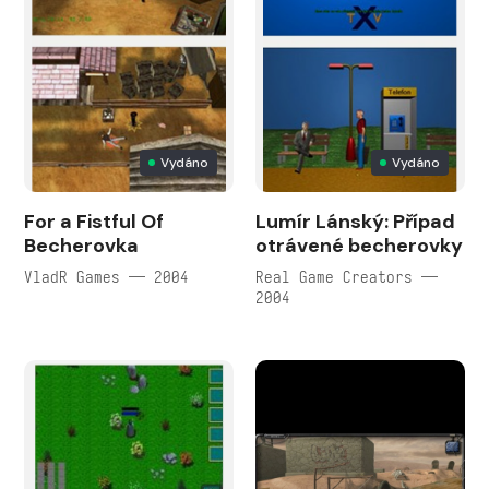
Vydáno
Vydáno
For a Fistful Of
Lumír Lánský: Případ
Becherovka
otrávené becherovky
VladR Games — 2004
Real Game Creators —
2004