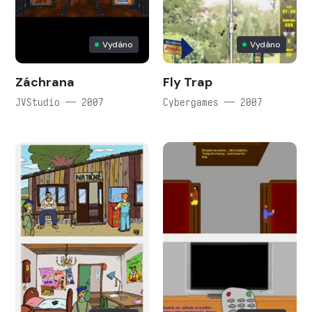
Vydáno
Vydáno
Záchrana
Fly Trap
JVStudio — 2007
Cybergames — 2007