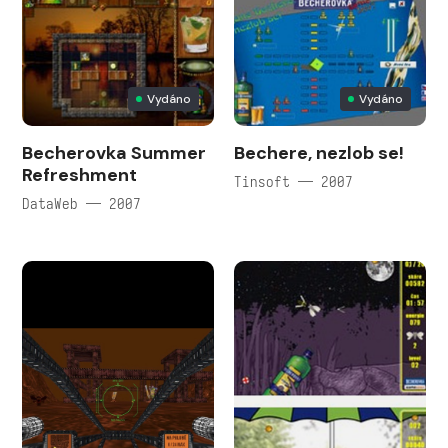
Vydáno
Vydáno
Becherovka Summer
Bechere, nezlob se!
Refreshment
Tinsoft — 2007
DataWeb — 2007