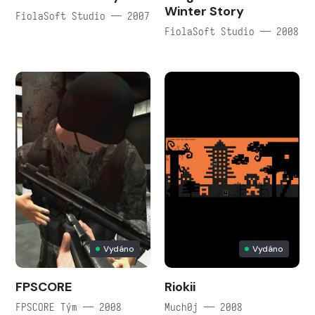
Winter Story
FiolaSoft Studio — 2007
FiolaSoft Studio — 2008
Vydáno
Vydáno
FPSCORE
Riokii
FPSCORE Tým — 2008
Much0j — 2008