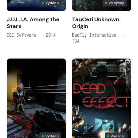
Vydáno
Ve vývoji
J.U.L.I.A. Among the
TauCeti Unknown
Stars
Origin
CBE Software — 2014
BadFly Interactive —
TBA
Vydáno
Vydáno