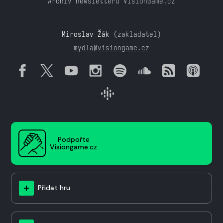
Archiv newsletteru VisionGame.cz
Miroslav Žák
(zakladatel)
mydla@visiongame.cz
Podpořte
Visiongame.cz
Přidat hru