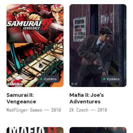
Vydáno
Vydáno
Samurai II:
Mafia II: Joe's
Vengeance
Adventures
Madfinger Games — 2010
2K Czech — 2010