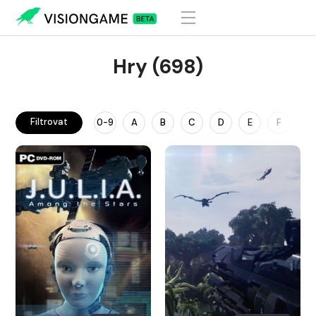
Hry (698)
Filtrovat
0-9
A
B
C
D
E
F
G