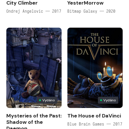
City Climber
YesterMorrow
Ondrej Angelovic — 2017
Bitmap Galaxy — 2020
Vydáno
Vydáno
Mysteries of the Past:
The House of DaVinci
Shadow of the
Blue Brain Games — 2017
Daemon