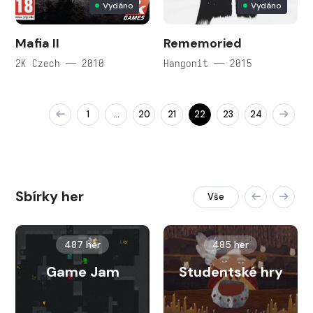
Vydáno
Vydáno
Mafia II
Rememoried
2K Czech — 2010
Hangonit — 2015
1
20
21
22
23
24
…
Sbírky her
Vše
487 her
485 her
Game Jam
Studentské hry