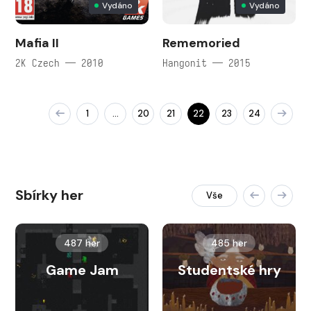
Vydáno
Vydáno
Mafia II
Rememoried
2K Czech — 2010
Hangonit — 2015
1
20
21
22
23
24
…
Sbírky her
Vše
487 her
485 her
Game Jam
Studentské hry