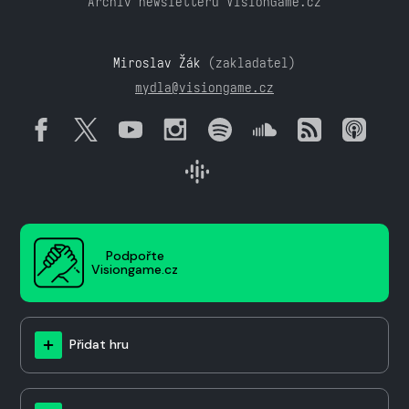
Archiv newsletteru VisionGame.cz
Miroslav Žák
(zakladatel)
mydla@visiongame.cz
Podpořte
Visiongame.cz
Přidat hru