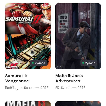
Vydáno
Vydáno
Samurai II:
Mafia II: Joe's
Vengeance
Adventures
Madfinger Games — 2010
2K Czech — 2010