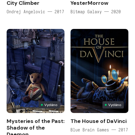
City Climber
YesterMorrow
Ondrej Angelovic — 2017
Bitmap Galaxy — 2020
Vydáno
Vydáno
Mysteries of the Past:
The House of DaVinci
Shadow of the
Blue Brain Games — 2017
Daemon