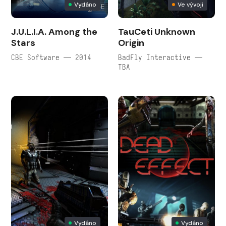
Vydáno
Ve vývoji
J.U.L.I.A. Among the
TauCeti Unknown
Stars
Origin
CBE Software — 2014
BadFly Interactive —
TBA
Vydáno
Vydáno