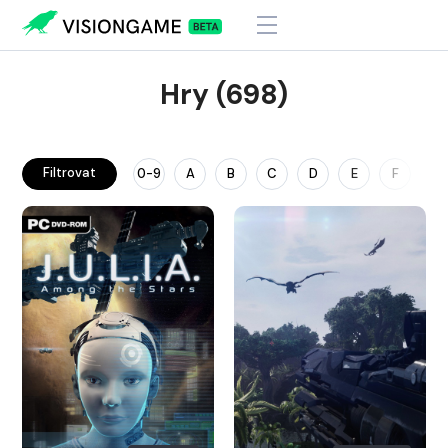
Hry (698)
Filtrovat
0-9
A
B
C
D
E
F
G