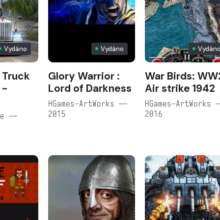
Vydáno
Vydáno
Vydán
 Truck
Glory Warrior :
War Birds: WW
 -
Lord of Darkness
Air strike 1942
HGames-ArtWorks —
HGames-ArtWorks 
2015
2016
re —