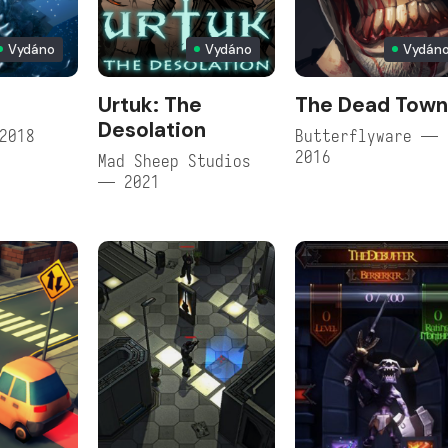
Vydáno
Vydáno
Vydán
Urtuk: The
The Dead Tow
Desolation
2018
Butterflyware —
2016
Mad Sheep Studios
— 2021