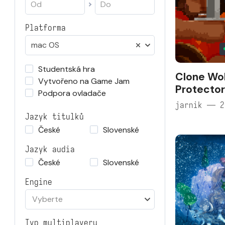
Platforma
mac OS
Studentská hra
Clone Wol
Vytvořeno na Game Jam
Protector
Podpora ovladače
jarnik — 2
Jazyk titulků
České
Slovenské
Jazyk audia
České
Slovenské
Engine
Vyberte
Typ multiplayeru