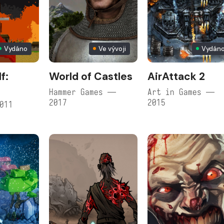
Vydáno
Ve vývoji
Vydán
f:
World of Castles
AirAttack 2
Hammer Games —
Art in Games —
2017
2015
011