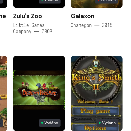
he
Zulu's Zoo
Galaxon
Little Games
Chamegon — 2015
Company — 2009
o
Vydáno
Vydáno