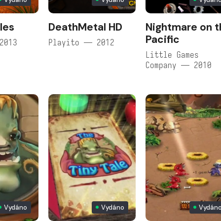
les
DeathMetal HD
Nightmare on t
Pacific
2013
Playito — 2012
Little Games
Company — 2010
Vydáno
Vydáno
Vydán