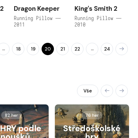
 2
Dragon Keeper
King's Smith 2
Running Pillow —
Running Pillow —
2011
2010
…
…
18
19
20
21
22
24
Vše
82 her
76 her
HRY podle
Středoškolské
anoušků
hry