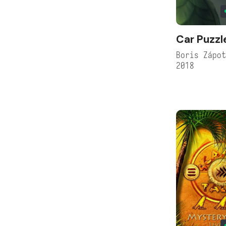
Car Puzzl
Boris Zápo
2018