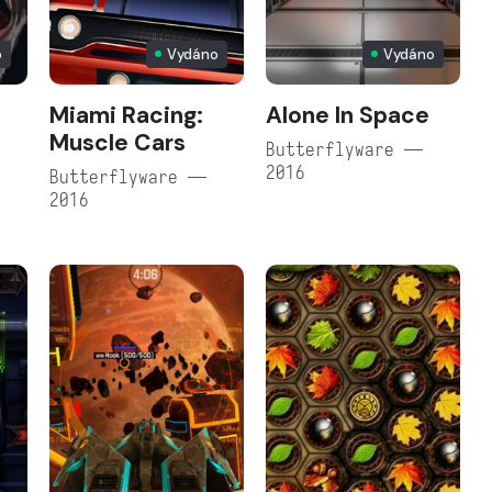
o
Vydáno
Vydáno
n
Miami Racing:
Alone In Space
Muscle Cars
Butterflyware —
2016
Butterflyware —
2016