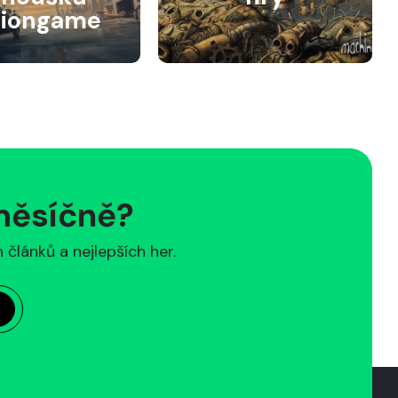
siongame
 měsíčně?
článků a nejlepších her.