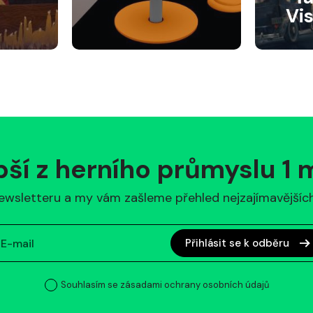
Vi
pší z herního průmyslu 1
ewsletteru a my vám zašleme přehled nejzajímavějších 
Přihlásit se k odběru
Souhlasím se zásadami ochrany osobních údajů