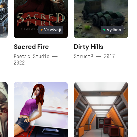
o
Ve vývoji
Vydáno
Sacred Fire
Dirty Hills
Poetic Studio —
Struct9 — 2017
2022