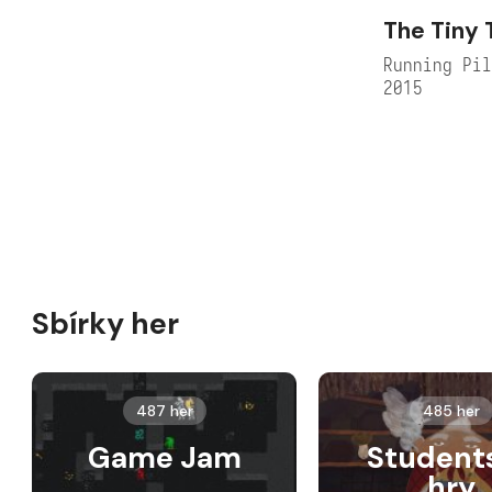
The Tiny 
Running Pi
2015
Sbírky her
487 her
485 her
Game Jam
Student
hry