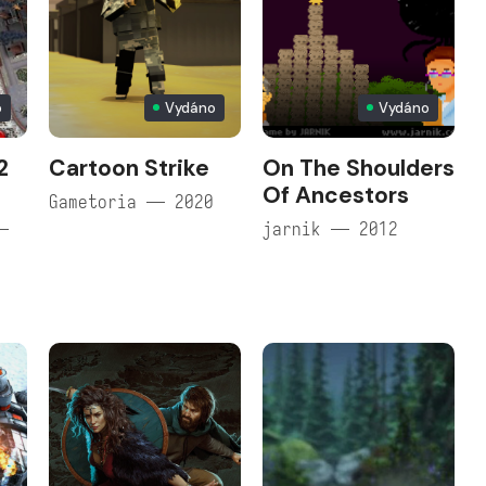
o
Vydáno
Vydáno
2
Cartoon Strike
On The Shoulders
Of Ancestors
Gametoria — 2020
—
jarnik — 2012