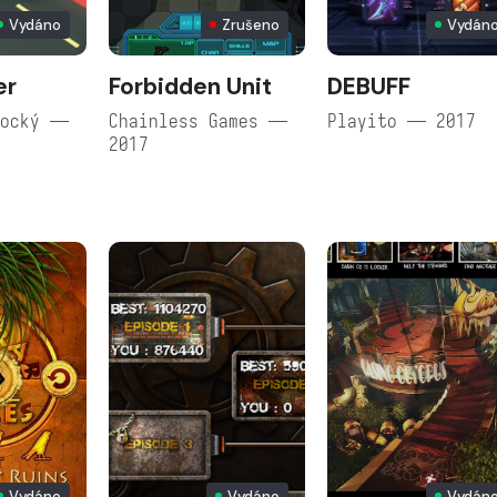
Vydáno
Zrušeno
Vydán
er
Forbidden Unit
DEBUFF
tocký —
Chainless Games —
Playito — 2017
2017
Vydáno
Vydáno
Vydán