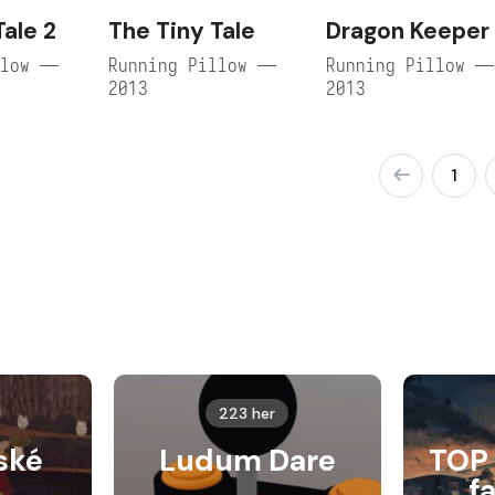
Tale 2
The Tiny Tale
Dragon Keeper
llow —
Running Pillow —
Running Pillow —
2013
2013
1
223 her
ské
Ludum Dare
TOP 
f