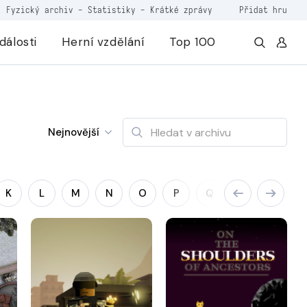
Fyzický archiv
-
Statistiky
-
Krátké zprávy
Přidat hru
dálosti
Herní vzdělání
Top 100
Nejnovější
K
L
M
N
O
P
Q
R
S