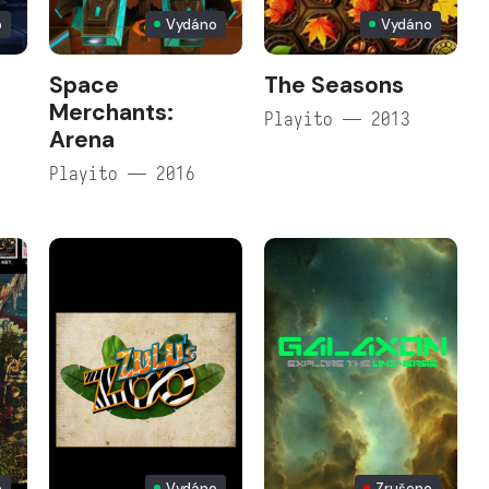
o
Vydáno
Vydáno
Space
The Seasons
Merchants:
Playito — 2013
Arena
Playito — 2016
o
Vydáno
Zrušeno