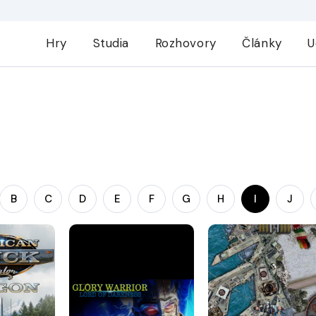
Hry
Studia
Rozhovory
Články
U
B
C
D
E
F
G
H
I
J