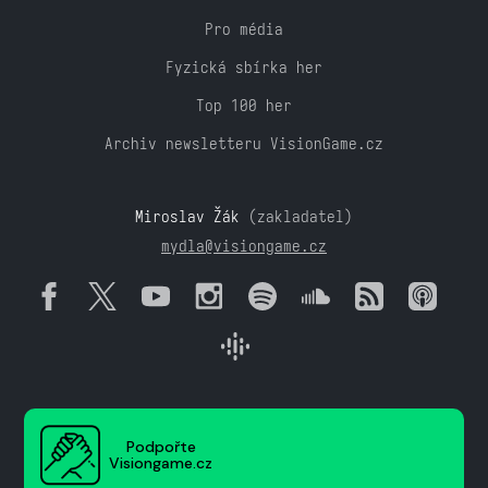
Pro média
Fyzická sbírka her
Top 100 her
Archiv newsletteru VisionGame.cz
Miroslav Žák
(zakladatel)
mydla@visiongame.cz
Podpořte
Visiongame.cz