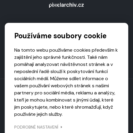
Podporují nás
Používáme soubory cookie
Na tomto webu používáme cookies především k
zajištění jeho správné funkčnosti. Také nám
pomáhají analyzovat návštěvnost stránek a v
neposlední řadě slouží k poskytování funkcí
sociálních médií. Můžeme sdílet informace o
vašem používání webových stránek s našimi
partnery pro sociální média, reklamu a analýzy,
kteří je mohou kombinovat s jinými údaji, které
Toto dílo podléhá licenci CC BY-NC-ND
jim poskytujete, nebo které shromažďují, když
Uveďte původ, neužívejte komerčně, nezpracovávejte.
používáte jejich služby.
Webarchivováno
PODROBNÉ NASTAVENÍ
Národní knihovnou ČR