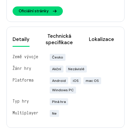
Oficiální stránky
Technická
Detaily
Lokalizace
specifikace
Země vývoje
Česko
Žánr hry
Akční
Nezávislé
Platforma
Android
iOS
mac OS
Windows PC
Typ hry
Plná hra
Multiplayer
Ne