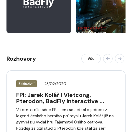
Rozhovory
Vše
- 23/02/2020
Exkluzivní
FPI: Jarek Kolář I Vietcong,
Pterodon, BadFly Interactive …
V tomto díle série FPI jsem se setkal s jednou z
legend českého herního průmyslu.Jarek Kolář již na
gymnáziu vydal hru Tajemství Oslího ostrova.
Později založil studio Pterodon kde stál za sérií