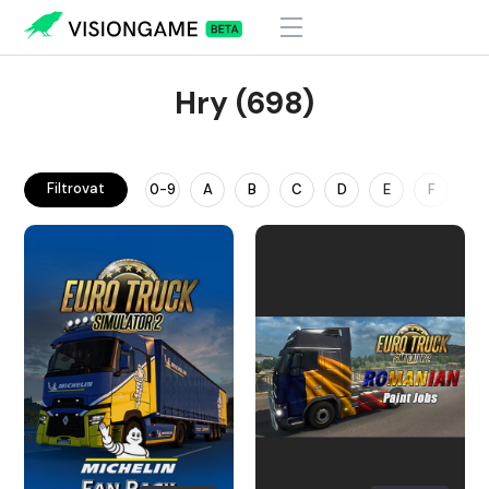
Hry (698)
Filtrovat
0-9
A
B
C
D
E
F
G