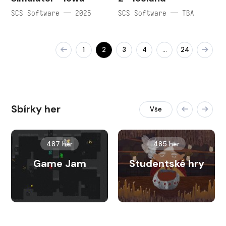
SCS Software — 2025
SCS Software — TBA
1
2
3
4
24
…
Sbírky her
Vše
487 her
485 her
Game Jam
Studentské hry