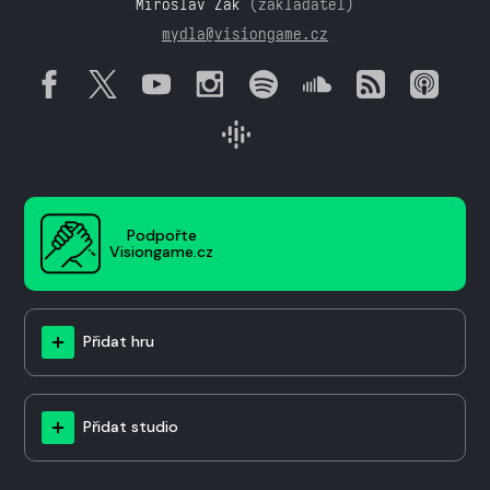
Miroslav Žák
(zakladatel)
mydla@visiongame.cz
Podpořte
Visiongame.cz
Přidat hru
Přidat studio