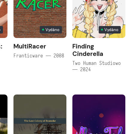
o
Vydáno
Vydáno
:
MultiRacer
Finding
Cinderella
Franticware — 2008
Two Human Studiowo
— 2024