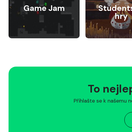
Game Jam
Student
hry
To nejle
Přihlašte se k našemu n