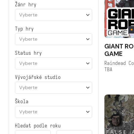
Žánr hry
Vyberte
Typ hry
Vyberte
GIANT R
GAME
Status hry
Raindead C
Vyberte
TBA
Vývojářské studio
Vyberte
Škola
Vyberte
Hledat podle roku