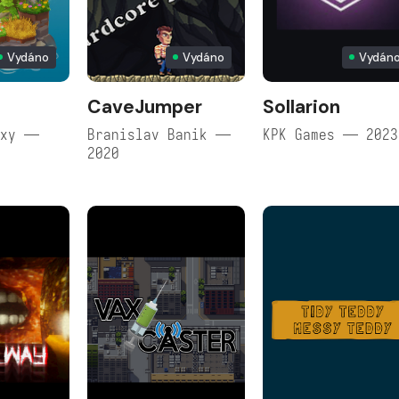
Vydáno
Vydáno
Vydán
CaveJumper
Sollarion
axy —
Branislav Banik —
KPK Games — 2023
2020