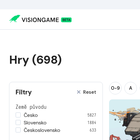
Hry (698)
0-9
A
Filtry
Reset
Země původu
Česko
5827
Slovensko
1884
Československo
633