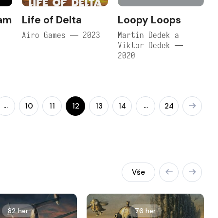
jam
Life of Delta
Loopy Loops
Airo Games — 2023
Martin Dedek a
Viktor Dedek —
2020
…
…
10
11
12
13
14
24
Vše
82 her
76 her