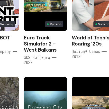
Ve vývoji
Vydáno
Vydán
OBOT
Euro Truck
World of Tennis
Simulator 2 -
Roaring ’20s
West Balkans
ompany —
Helium9 Games —
2018
SCS Software —
2023