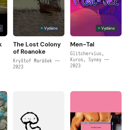
o
Vydáno
Vydáno
k
The Lost Colony
Men-Tal
of Roanoke
Glitchervius,
Kuros, Syney —
Kryštof Marášek —
2023
2023