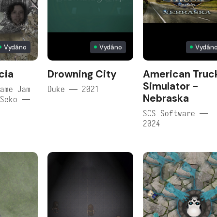
Vydáno
Vydáno
Vydán
cia
Drowning City
American Truc
Simulator -
ame Jam
Duke — 2021
Nebraska
 Seko —
SCS Software —
2024