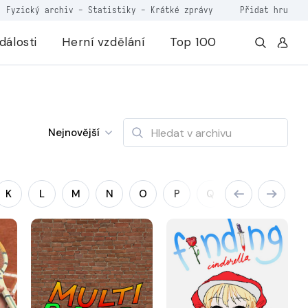
Fyzický archiv
-
Statistiky
-
Krátké zprávy
Přidat hru
dálosti
Herní vzdělání
Top 100
Nejnovější
K
L
M
N
O
P
Q
R
S