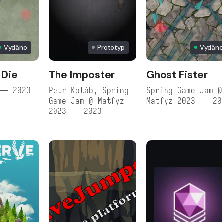
Vydáno
Prototyp
Vydán
 Die
The Imposter
Ghost Fister
 — 2023
Petr Kotáb, Spring
Spring Game Jam 
Game Jam @ Matfyz
Matfyz 2023 — 20
2023 — 2023