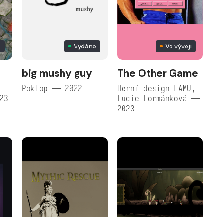
o
Vydáno
Ve vývoji
big mushy guy
The Other Game
@
Poklop — 2022
Herní design FAMU,
23
Lucie Formánková —
2023