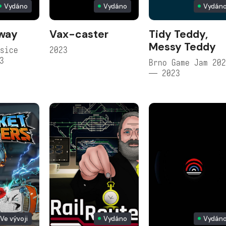
Vydáno
Vydáno
Vydán
lway
Vax-caster
Tidy Teddy,
Messy Teddy
sice
2023
3
Brno Game Jam 20
— 2023
Ve vývoji
Vydáno
Vydán