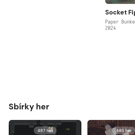
Socket Fi
Paper Bunk
2024
Sbírky her
487 her
485 her