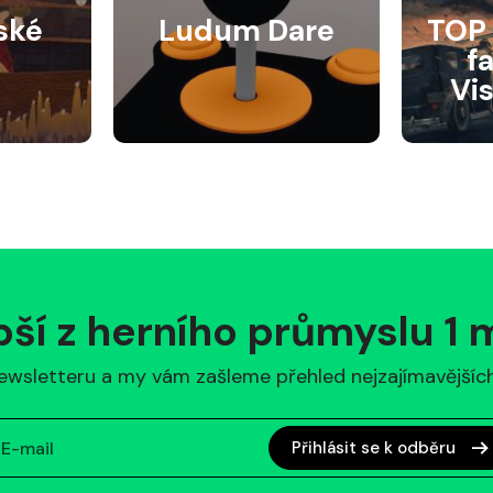
ské
Ludum Dare
TOP 
f
Vi
pší z herního průmyslu 1
ewsletteru a my vám zašleme přehled nejzajímavějších 
Přihlásit se k odběru