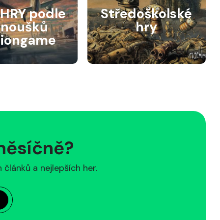
HRY podle
Středoškolské
anoušků
hry
siongame
 měsíčně?
článků a nejlepších her.