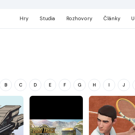
Hry
Studia
Rozhovory
Články
U
B
C
D
E
F
G
H
I
J