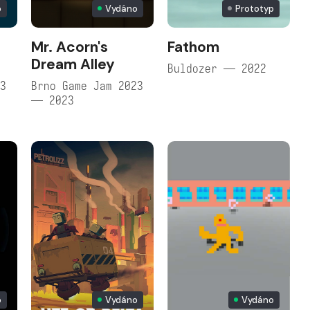
o
Vydáno
Prototyp
Mr. Acorn's
Fathom
Dream Alley
Buldozer — 2022
23
Brno Game Jam 2023
— 2023
o
Vydáno
Vydáno