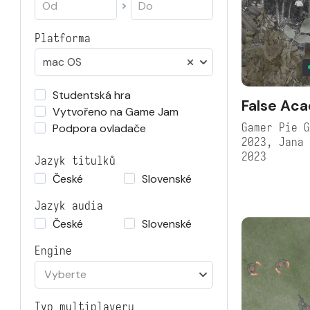
Platforma
mac OS
Studentská hra
False Aca
Vytvořeno na Game Jam
Gamer Pie G
Podpora ovladače
2023, Jana
2023
Jazyk titulků
České
Slovenské
Jazyk audia
České
Slovenské
Engine
Vyberte
Typ multiplayeru