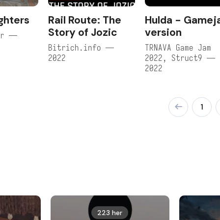
ghters
Rail Route: The
Hulda - Game
Story of Jozic
version
er —
Bitrich.info —
TRNAVA Game Jam
2022
2022, Struct9 —
2022
1
223 her