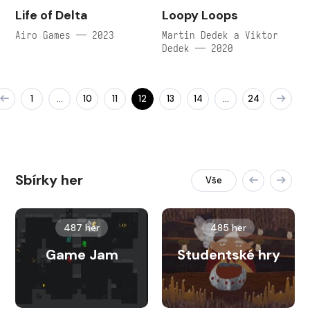
Life of Delta
Loopy Loops
Airo Games — 2023
Martin Dedek a Viktor
Dedek — 2020
1
10
11
12
13
14
24
…
…
Sbírky her
Vše
487 her
485 her
Game Jam
Studentské hry