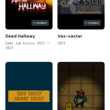
Vydáno
Vydáno
Dead Hallway
Vax-caster
Game Jam Kosice 2023 —
2023
2023