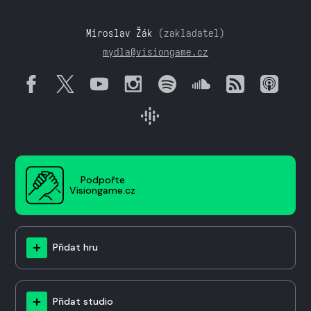
Miroslav Žák
(zakladatel)
mydla@visiongame.cz
Podpořte
Visiongame.cz
Přidat hru
Přidat studio