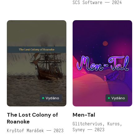
SCS Software — 2024
Vydáno
Vydáno
The Lost Colony of
Men-Tal
Roanoke
Glitchervius, Kuros,
Syney — 2023
Kryštof Marášek — 2023