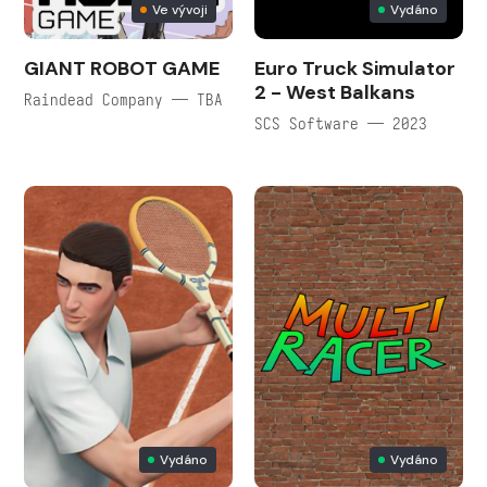
Ve vývoji
Vydáno
GIANT ROBOT GAME
Euro Truck Simulator
2 - West Balkans
Raindead Company — TBA
SCS Software — 2023
Vydáno
Vydáno