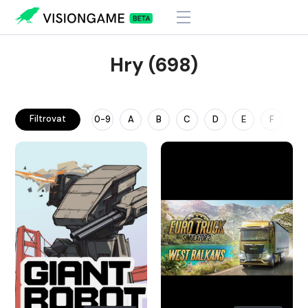
Hry (698)
Filtrovat
0-9
A
B
C
D
E
F
G