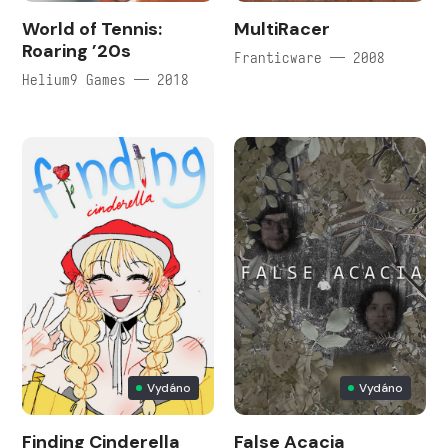
World of Tennis:
MultiRacer
Roaring ’20s
Franticware — 2008
Helium9 Games — 2018
Vydáno
Vydáno
Finding Cinderella
False Acacia