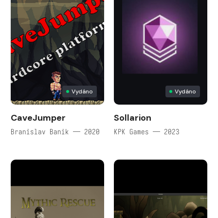
Vydáno
Vydáno
CaveJumper
Sollarion
Branislav Banik — 2020
KPK Games — 2023