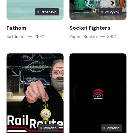
Prototyp
Ve vývoji
Fathom
Socket Fighters
Buldozer — 2022
Paper Bunker — 2024
Vydáno
Vydáno