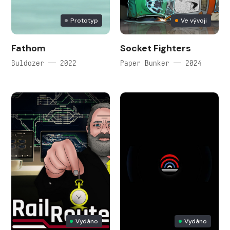
Prototyp
Ve vývoji
Fathom
Socket Fighters
Buldozer — 2022
Paper Bunker — 2024
Vydáno
Vydáno