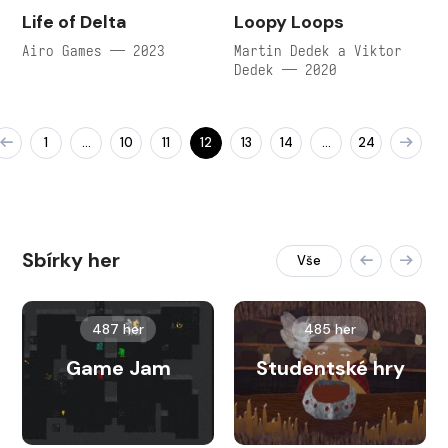
Life of Delta
Loopy Loops
Airo Games — 2023
Martin Dedek a Viktor
Dedek — 2020
1
10
11
12
13
14
24
…
…
Sbírky her
Vše
487 her
485 her
Game Jam
Studentské hry