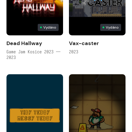
Vydáno
Vydáno
Dead Hallway
Vax-caster
Game Jam Kosice 2023 —
2023
2023