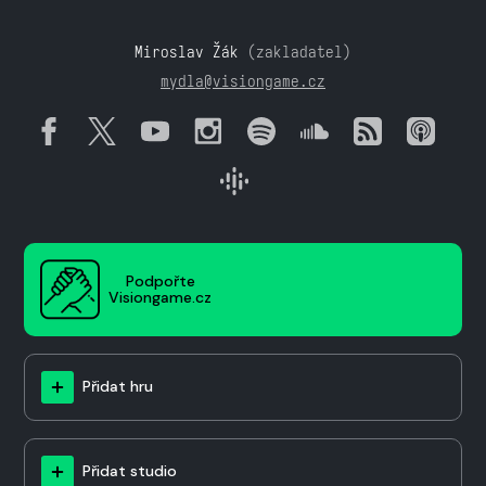
Miroslav Žák
(zakladatel)
mydla@visiongame.cz
Podpořte
Visiongame.cz
Přidat hru
Přidat studio