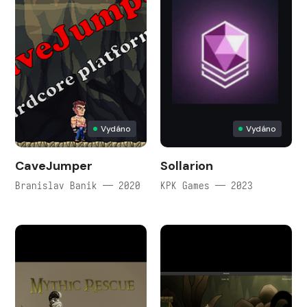
Vydáno
Vydáno
CaveJumper
Sollarion
Branislav Banik — 2020
KPK Games — 2023