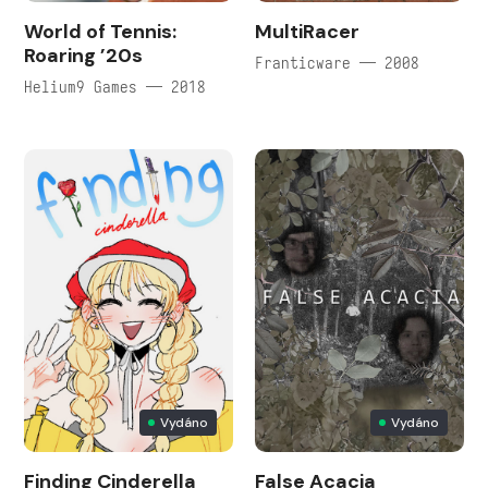
World of Tennis:
MultiRacer
Roaring ’20s
Franticware — 2008
Helium9 Games — 2018
Vydáno
Vydáno
Finding Cinderella
False Acacia