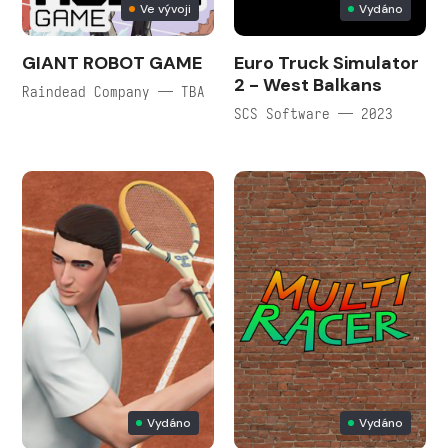
Ve vývoji
Vydáno
GIANT ROBOT GAME
Euro Truck Simulator
2 - West Balkans
Raindead Company — TBA
SCS Software — 2023
Vydáno
Vydáno