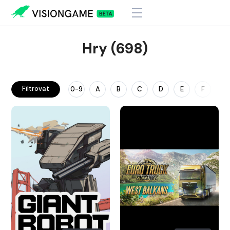
Hry (698)
Filtrovat
0-9
A
B
C
D
E
F
G