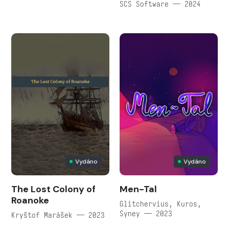
SCS Software — 2024
Vydáno
Vydáno
The Lost Colony of
Men-Tal
Roanoke
Glitchervius, Kuros,
Syney — 2023
Kryštof Marášek — 2023