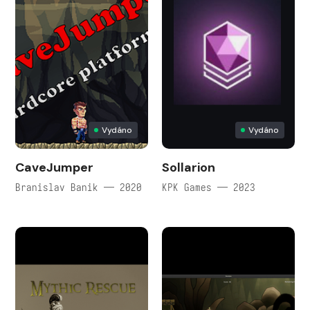
Vydáno
Vydáno
CaveJumper
Sollarion
Branislav Banik — 2020
KPK Games — 2023