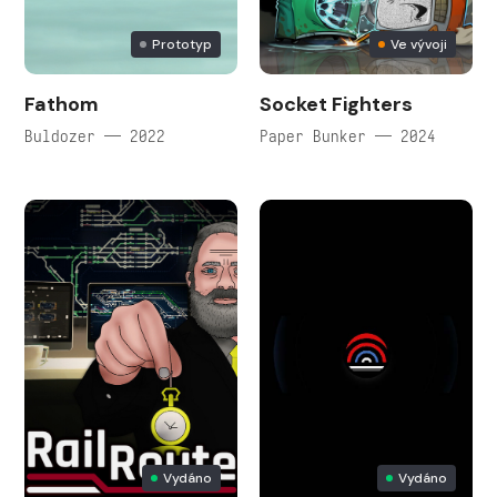
Prototyp
Ve vývoji
Fathom
Socket Fighters
Buldozer — 2022
Paper Bunker — 2024
Vydáno
Vydáno