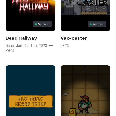
Vydáno
Vydáno
Dead Hallway
Vax-caster
Game Jam Kosice 2023 —
2023
2023