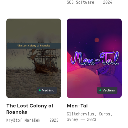
SCS Software — 2024
Vydáno
Vydáno
The Lost Colony of
Men-Tal
Roanoke
Glitchervius, Kuros,
Syney — 2023
Kryštof Marášek — 2023