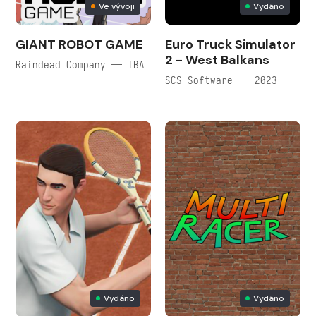
Ve vývoji
Vydáno
GIANT ROBOT GAME
Euro Truck Simulator
2 - West Balkans
Raindead Company — TBA
SCS Software — 2023
Vydáno
Vydáno