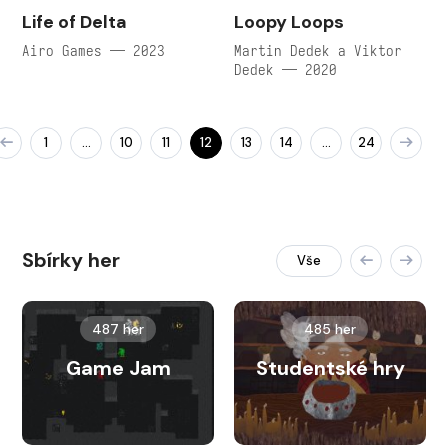
Life of Delta
Loopy Loops
Airo Games — 2023
Martin Dedek a Viktor
Dedek — 2020
1
10
11
12
13
14
24
…
…
Sbírky her
Vše
487 her
485 her
Game Jam
Studentské hry