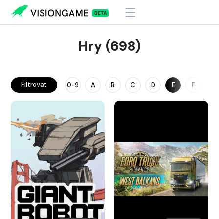
Hry (698)
Filtrovat
0-9
A
B
C
D
E
F
G