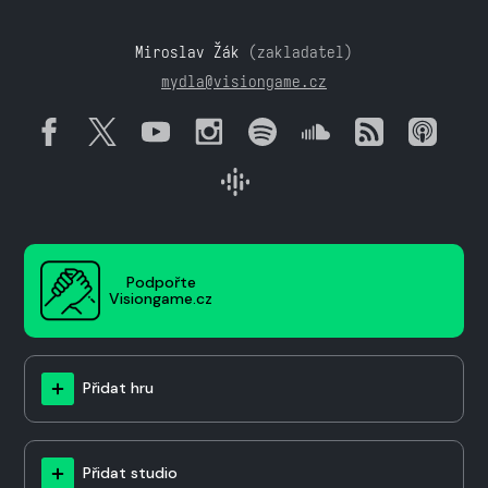
Miroslav Žák
(zakladatel)
mydla@visiongame.cz
Podpořte
Visiongame.cz
Přidat hru
Přidat studio