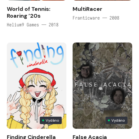
World of Tennis:
MultiRacer
Roaring ’20s
Franticware — 2008
Helium9 Games — 2018
Vydáno
Vydáno
Finding Cinderella
False Acacia