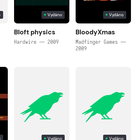
o
Vydáno
Vydáno
Bloft physics
BloodyXmas
Hardwire — 2009
Madfinger Games —
2009
o
Vydáno
Vydáno