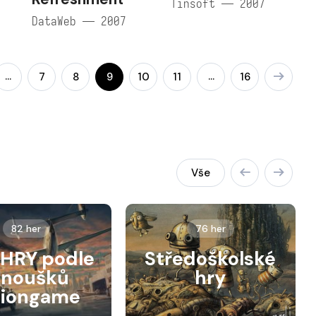
Tinsoft — 2007
DataWeb — 2007
…
…
7
8
9
10
11
16
Vše
82 her
76 her
HRY podle
Středoškolské
anoušků
hry
siongame