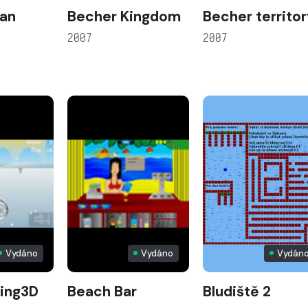
an
Becher Kingdom
Becher territo
2007
2007
Vydáno
Vydáno
Vydán
ling3D
Beach Bar
Bludiště 2