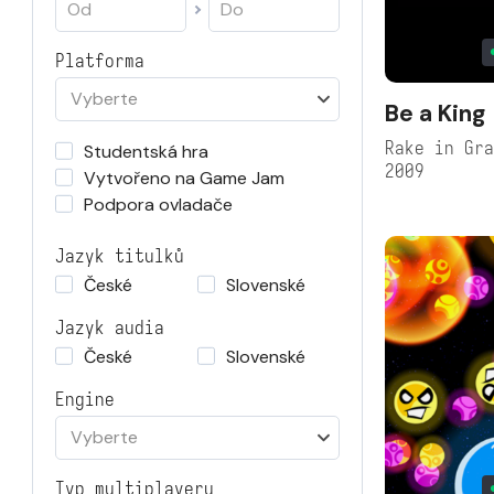
Platforma
Vyberte
Be a King
Rake in Gr
Studentská hra
2009
Vytvořeno na Game Jam
Podpora ovladače
Jazyk titulků
České
Slovenské
Jazyk audia
České
Slovenské
Engine
Vyberte
Typ multiplayeru