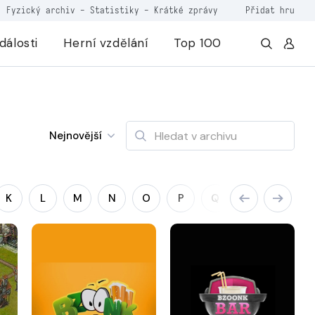
Fyzický archiv
-
Statistiky
-
Krátké zprávy
Přidat hru
dálosti
Herní vzdělání
Top 100
Nejnovější
K
L
M
N
O
P
Q
R
S