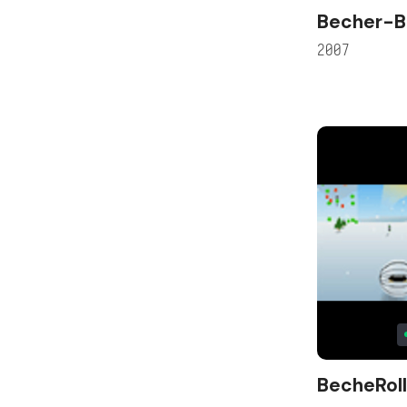
Becher-B
2007
BecheRol