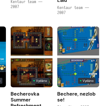
Lálu
Kentaur team —
2007
Kentaur team —
2007
o
Vydáno
Vydáno
Becherovka
Bechere, nezlob
Summer
se!
Refreshment