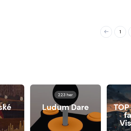
1
223 her
ské
Ludum Dare
TOP 
f
Vi