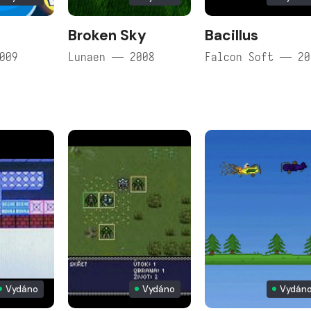
Broken Sky
Bacillus
009
Lunaen — 2008
Falcon Soft — 20
Vydáno
Vydáno
Vydán