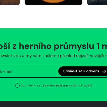
pší z herního průmyslu 1
ewsletteru a my vám zašleme přehled nejzajímavějších 
Přihlásit se k odběru
Souhlasím se zásadami ochrany osobních údajů