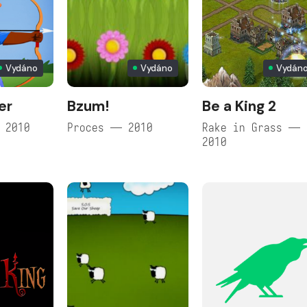
Vydáno
Vydáno
Vydán
er
Bzum!
Be a King 2
 2010
Proces — 2010
Rake in Grass —
2010