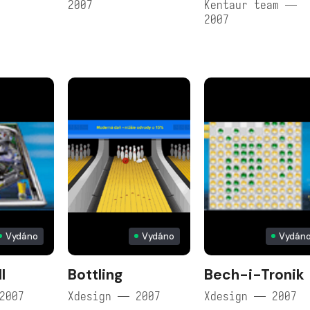
2007
Kentaur team —
2007
Vydáno
Vydáno
Vydán
l
Bottling
Bech-i-Tronik
2007
Xdesign — 2007
Xdesign — 2007