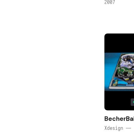
2007
BecherBal
Xdesign — 