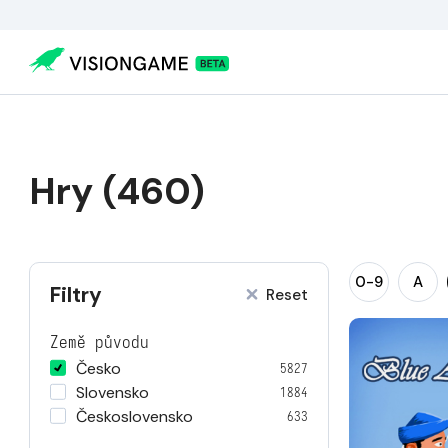
Hry (460)
0-9
A
Filtry
Reset
Země původu
Česko
5827
Slovensko
1884
Československo
633