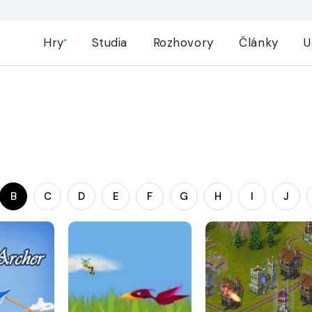
Hry
Studia
Rozhovory
Články
U
B
C
D
E
F
G
H
I
J