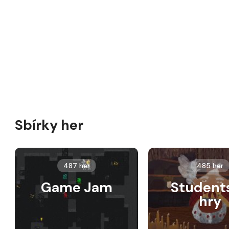
Sbírky her
487 her
485 her
Game Jam
Student
hry