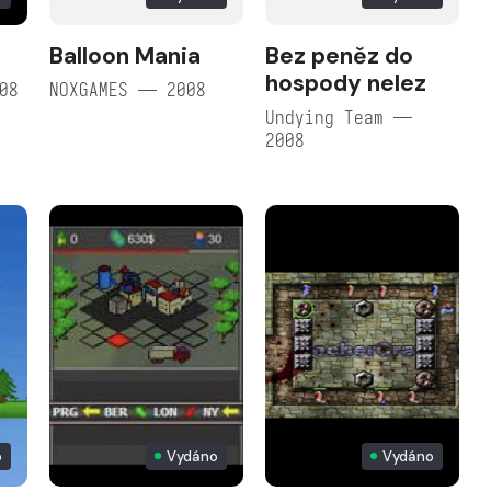
Balloon Mania
Bez peněz do
hospody nelez
08
NOXGAMES — 2008
Undying Team —
2008
o
Vydáno
Vydáno