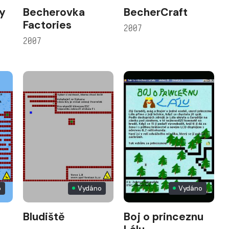
ry
Becherovka
BecherCraft
Factories
2007
2007
o
Vydáno
Vydáno
Bludiště
Boj o princeznu