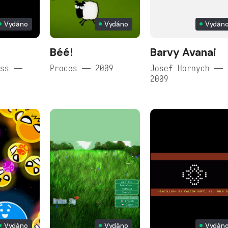
Vydáno
Vydáno
Vydán
Béé!
Barvy Avanai
ass —
Proces — 2009
Josef Hornych —
2009
Vydáno
Vydáno
Vydán