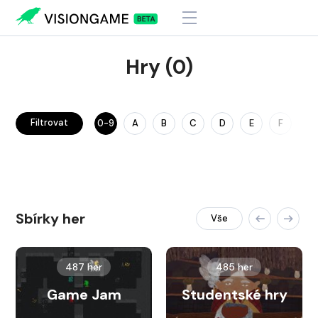
Hry (0)
Filtrovat
0-9
A
B
C
D
E
F
G
Sbírky her
Vše
487 her
485 her
Game Jam
Studentské hry