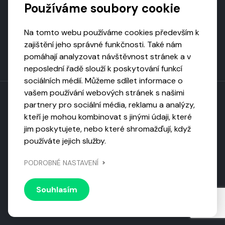
Používáme soubory cookie
Na tomto webu používáme cookies především k
zajištění jeho správné funkčnosti. Také nám
pomáhají analyzovat návštěvnost stránek a v
neposlední řadě slouží k poskytování funkcí
sociálních médií. Můžeme sdílet informace o
vašem používání webových stránek s našimi
partnery pro sociální média, reklamu a analýzy,
kteří je mohou kombinovat s jinými údaji, které
Toto dílo podléhá licenci CC BY-NC-ND
jim poskytujete, nebo které shromažďují, když
Uveďte původ, neužívejte komerčně, nezpracovávejte.
používáte jejich služby.
Webarchivováno
PODROBNÉ NASTAVENÍ
Národní knihovnou ČR
Design by
Vanda
Souhlasím
© 2026 Visiongame. Všechna práva vyhrazena.
Zásady
ochrany soukromí