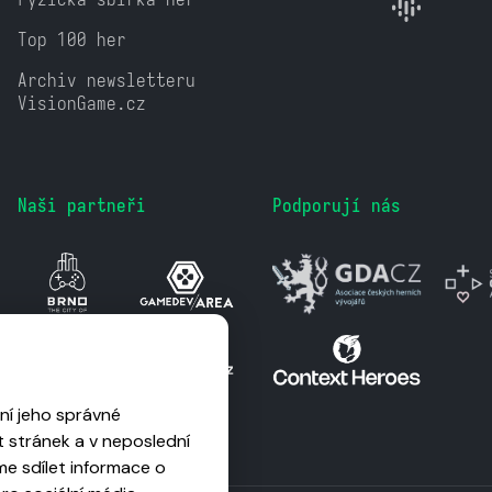
Top 100 her
Archiv newsletteru
VisionGame.cz
Naši partneři
Podporují nás
ní jeho správné
 stránek a v neposlední
me sdílet informace o