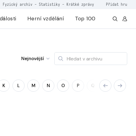
Fyzický archiv
-
Statistiky
-
Krátké zprávy
Přidat hru
dálosti
Herní vzdělání
Top 100
Nejnovější
K
L
M
N
O
P
Q
R
S