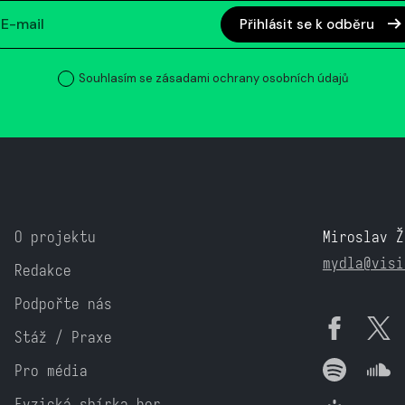
Přihlásit se k odběru
Souhlasím se zásadami ochrany osobních údajů
O projektu
Miroslav Ž
mydla@visi
Redakce
Podpořte nás
Stáž / Praxe
Pro média
Fyzická sbírka her