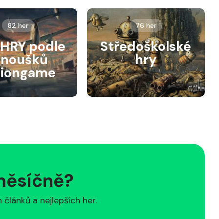
82 her
76 her
HRY podle
Středoškolské
anoušků
hry
siongame
 měsíčně?
článků a nejlepších her.