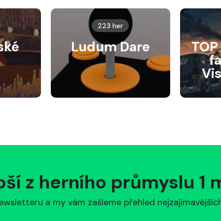
223 her
ské
Ludum Dare
TOP 
f
Vi
pší z herního průmyslu 1
ewsletteru a my vám zašleme přehled nejzajímavějších 