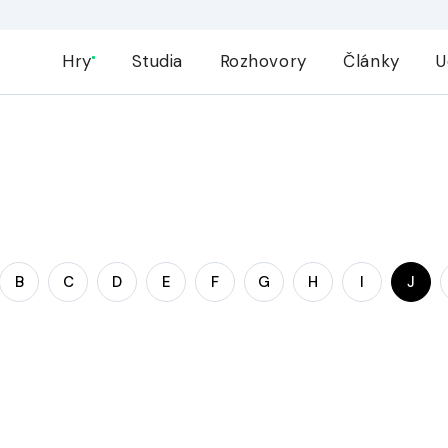
Hry
Studia
Rozhovory
Články
U
B
C
D
E
F
G
H
I
J