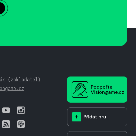
ák
(zakladatel)
Podpořte
ongame.cz
Visiongame.cz
Přidat hru