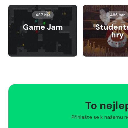
487 her
485 her
Game Jam
Student
hry
To nejle
Přihlašte se k našemu n