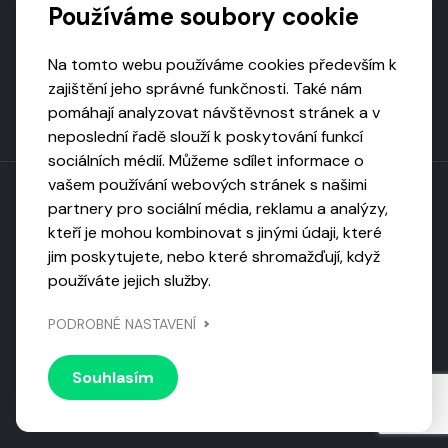
Používáme soubory cookie
Na tomto webu používáme cookies především k
zajištění jeho správné funkčnosti. Také nám
pomáhají analyzovat návštěvnost stránek a v
neposlední řadě slouží k poskytování funkcí
sociálních médií. Můžeme sdílet informace o
vašem používání webových stránek s našimi
partnery pro sociální média, reklamu a analýzy,
kteří je mohou kombinovat s jinými údaji, které
Toto dílo podléhá licenci CC BY-NC-ND
jim poskytujete, nebo které shromažďují, když
Uveďte původ, neužívejte komerčně, nezpracovávejte.
používáte jejich služby.
Webarchivováno
PODROBNÉ NASTAVENÍ
Národní knihovnou ČR
Design by
Vanda
Souhlasím
© 2026 Visiongame. Všechna práva vyhrazena.
Zásady
ochrany soukromí