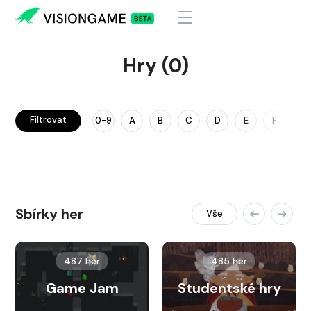
Hry (0)
Filtrovat
0-9
A
B
C
D
E
F
G
Sbírky her
Vše
487 her
485 her
Game Jam
Studentské hry